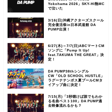
Yokohama 2026」SKY-HI熱MC
で泣いた
3/16(日)沖縄アクターズスクール
完全復活祭in日本武道館 DA
PUMP出演！
6/27(木)～7/7(日)ABCマートCM
ソングに「Pump It Up!
feat.TAKUMA THE GREAT」決
定！
DA PUMP38thシングル
CW「OLD SCHOOL HUSTLE」
ラグーナテンボス夏プールCMタ
イアップ曲に決定！
7/15(月)「3秒聴けば誰でもわか
る名曲ベスト100」DA PUMP過
去映像流れるかも？