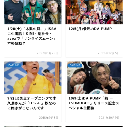
1/28(土)「木梨の貝。」ISSA
12/5(月)最近のDA PUMP
に生電話！KIMI・副社長・
avexで「サンライズムーン」
本格始動？
2023年1月29日
2022年12月5日
DA PUMP
DA PUMP
9/2(日)笑点オープニングで木
10/9(土)DA PUMP「紡 ー
久扇さんが「U.S.A.」秋なの
TSUMUGIー」リリース記念ス
に飽きがこないんです
ペシャル生配信
2018年9月3日
2021年10月9日