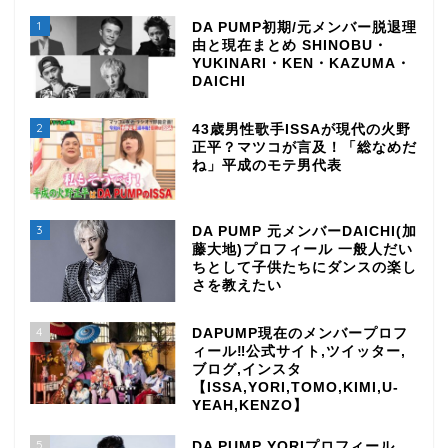
1
DA PUMP初期/元メンバー脱退理
由と現在まとめ SHINOBU・
YUKINARI・KEN・KAZUMA・
DAICHI
2
43歳男性歌手ISSAが現代の火野
正平？マツコが言及！「総なめだ
ね」平成のモテ男代表
3
DA PUMP 元メンバーDAICHI(加
藤大地)プロフィール 一般人だい
ちとして子供たちにダンスの楽し
さを教えたい
4
DAPUMP現在のメンバープロフ
ィール‼公式サイト,ツイッター,
ブログ,インスタ
【ISSA,YORI,TOMO,KIMI,U-
YEAH,KENZO】
5
DA PUMP YORIプロフィール