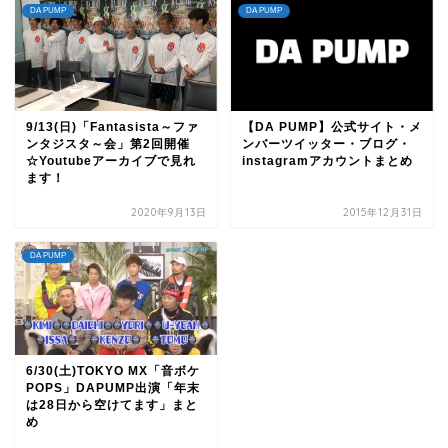
DA PUMP
DA PUMP
9/13(日)「Fantasista～ファ
【DA PUMP】公式サイト・メ
ンタジスタ～会」第2回開催
ンバーツイッター・ブログ・
☆Youtubeアーカイブで見れ
instagramアカウントまとめ
ます！
2020年9月13日
2015年12月31日
DA PUMP
6/30(土)TOKYO MX「音ボケ
POPS」DAPUMP出演「年末
は28日から空けてます」まと
め