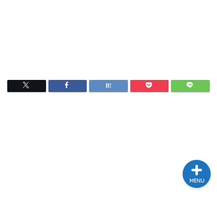
テレビ
ラジオ
メゾン・ド・ミュージック
～DA PUMP YORIの晴れ
ばれラジオ～
ライブ・イベント
MENU