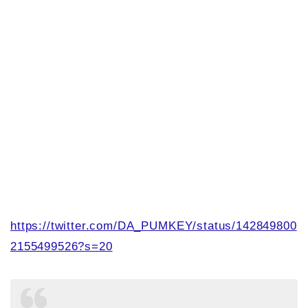
https://twitter.com/DA_PUMKEY/status/142849800
2155499526?s=20