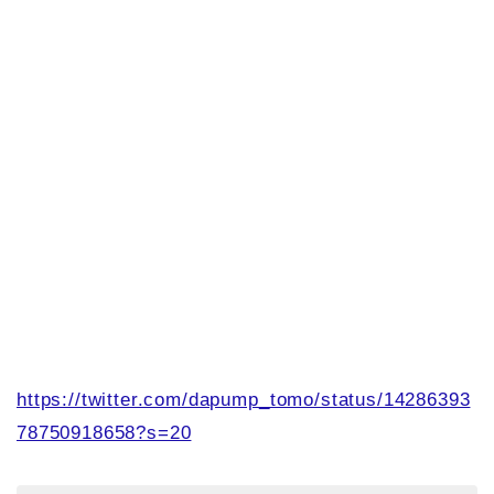
https://twitter.com/dapump_tomo/status/14286393
78750918658?s=20