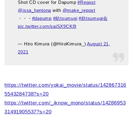
Shot CD cover for Dapump
#Repost
@issa_hentona
with
@make_repost
・・・
#dapump
#紡tsumugi
#紡tsumugi会
pic.twitter.com/saiSX9CKl9
— Hiro Kimura (@HiroKimura_)
August 21,
2021
https://twitter.com/yokai_movie/status/142867316
5543284738?s=20
https://twitter.com/_iknow_mono/status/14286953
31491905537?s=20