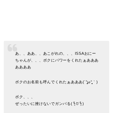
あ、、ああ、、あこがれの、、、ISSAおにー
ちゃんが、、、ボクにパワーをくれたぁあああ
ああああ
ボクのお名前も呼んでくれたぁあああ(´°̥̥̥̥̥̥̥̥ω°̥̥̥̥̥̥̥̥｀)
ボク、、、
ぜったいに挫けないでガンバる( ⁰̷̴͈ ꇴ ⁰̷̴͈ )