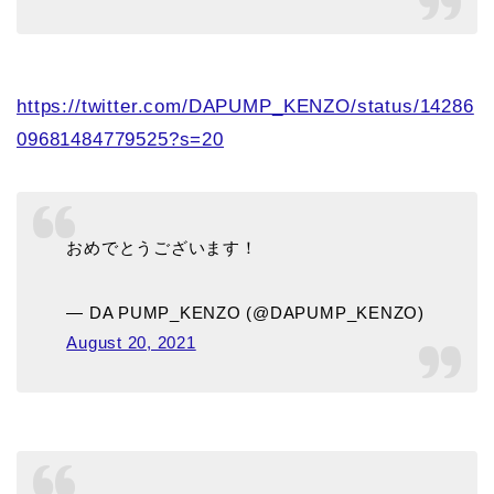
https://twitter.com/DAPUMP_KENZO/status/14286
09681484779525?s=20
おめでとうございます！
— DA PUMP_KENZO (@DAPUMP_KENZO)
August 20, 2021