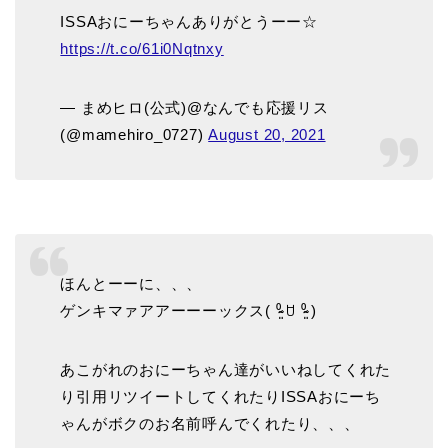
ISSAおにーちゃんありがとうーー☆
https://t.co/61i0Nqtnxy
— まめヒロ(公式)@なんでも応援リス
(@mamehiro_0727)
August 20, 2021
ほんとーーに、、、
ゲンキマァアアーーーックス( ⁰̷̴͈ ꇴ ⁰̷̴͈ )
あこがれのおにーちゃん達がいいねしてくれた
り引用リツイートしてくれたりISSAおにーち
ゃんがボクのお名前呼んでくれたり、、、