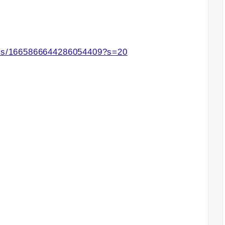
atus/1665866644286054409?s=20