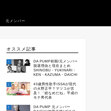
元メンバー
オススメ記事
DA PUMP初期/元メンバー
1
脱退理由と現在まとめ
SHINOBU・YUKINARI・
KEN・KAZUMA・DAICHI
43歳男性歌手ISSAが現代
2
の火野正平？マツコが言
及！「総なめだね」平成の
モテ男代表
DA PUMP 元メンバー
3