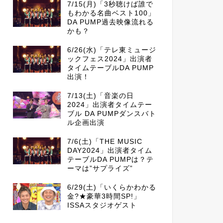
7/15(月)「3秒聴けば誰で
もわかる名曲ベスト100」
DA PUMP過去映像流れる
かも？
6/26(水)「テレ東ミュージ
ックフェス2024」出演者
タイムテーブルDA PUMP
出演！
7/13(土)「音楽の日
2024」出演者タイムテー
ブル DA PUMPダンスバト
ル企画出演
7/6(土)「THE MUSIC
DAY2024」出演者タイム
テーブルDA PUMPは？テ
ーマは”サプライズ”
6/29(土)「いくらかわかる
金?★豪華3時間SP!」
ISSAスタジオゲスト