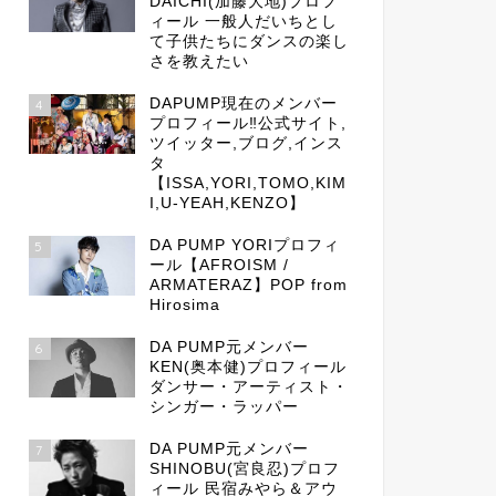
DAICHI(加藤大地)プロフ
ィール 一般人だいちとし
て子供たちにダンスの楽し
さを教えたい
DAPUMP現在のメンバー
4
プロフィール‼公式サイト,
ツイッター,ブログ,インス
タ
【ISSA,YORI,TOMO,KIM
I,U-YEAH,KENZO】
DA PUMP YORIプロフィ
5
ール【AFROISM /
ARMATERAZ】POP from
Hirosima
DA PUMP元メンバー
6
KEN(奥本健)プロフィール
ダンサー・アーティスト・
シンガー・ラッパー
DA PUMP元メンバー
7
SHINOBU(宮良忍)プロフ
ィール 民宿みやら＆アウ