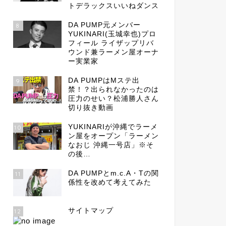
トデラックスいいねダンス
DA PUMP元メンバー
8
YUKINARI(玉城幸也)プロ
フィール ライザップリバ
ウンド兼ラーメン屋オーナ
ー実業家
DA PUMPはMステ出
9
禁！？出られなかったのは
圧力のせい？松浦勝人さん
切り抜き動画
YUKINARIが沖縄でラーメ
10
ン屋をオープン「ラーメン
なおじ 沖縄一号店」※そ
の後…
DA PUMPとm.c.A・Tの関
11
係性を改めて考えてみた
サイトマップ
12