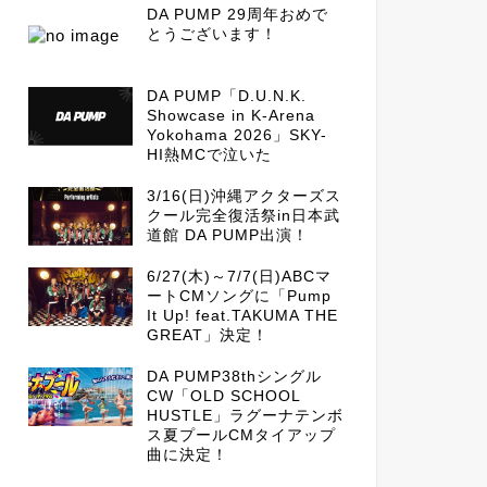
DA PUMP 29周年おめで
とうございます！
DA PUMP「D.U.N.K.
Showcase in K-Arena
Yokohama 2026」SKY-
HI熱MCで泣いた
3/16(日)沖縄アクターズス
クール完全復活祭in日本武
道館 DA PUMP出演！
6/27(木)～7/7(日)ABCマ
ートCMソングに「Pump
It Up! feat.TAKUMA THE
GREAT」決定！
DA PUMP38thシングル
CW「OLD SCHOOL
HUSTLE」ラグーナテンボ
ス夏プールCMタイアップ
曲に決定！