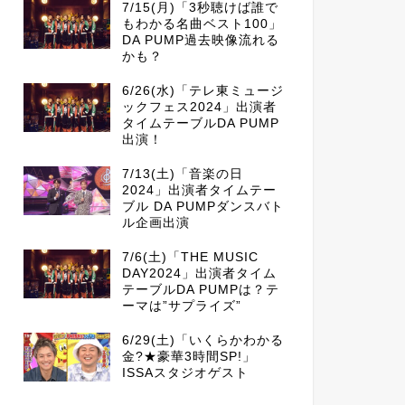
7/15(月)「3秒聴けば誰で
もわかる名曲ベスト100」
DA PUMP過去映像流れる
かも？
6/26(水)「テレ東ミュージ
ックフェス2024」出演者
タイムテーブルDA PUMP
出演！
7/13(土)「音楽の日
2024」出演者タイムテー
ブル DA PUMPダンスバト
ル企画出演
7/6(土)「THE MUSIC
DAY2024」出演者タイム
テーブルDA PUMPは？テ
ーマは”サプライズ”
6/29(土)「いくらかわかる
金?★豪華3時間SP!」
ISSAスタジオゲスト