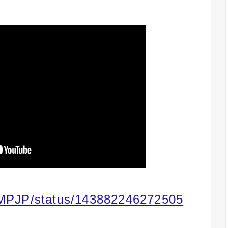
UMPJP/status/143882246272505