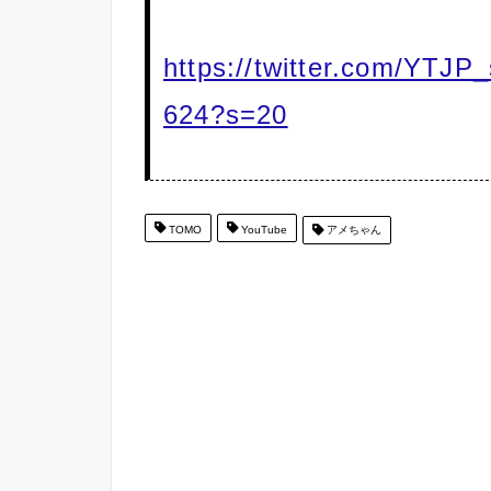
https://twitter.com/YTJP
624?s=20
TOMO
YouTube
アメちゃん