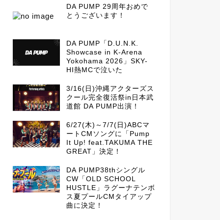
DA PUMP 29周年おめで
とうございます！
DA PUMP「D.U.N.K.
Showcase in K-Arena
Yokohama 2026」SKY-
HI熱MCで泣いた
3/16(日)沖縄アクターズス
クール完全復活祭in日本武
道館 DA PUMP出演！
6/27(木)～7/7(日)ABCマ
ートCMソングに「Pump
It Up! feat.TAKUMA THE
GREAT」決定！
DA PUMP38thシングル
CW「OLD SCHOOL
HUSTLE」ラグーナテンボ
ス夏プールCMタイアップ
曲に決定！