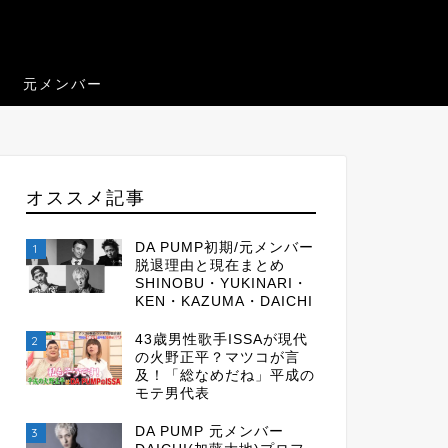
元メンバー
オススメ記事
DA PUMP初期/元メンバー
1
脱退理由と現在まとめ
SHINOBU・YUKINARI・
KEN・KAZUMA・DAICHI
43歳男性歌手ISSAが現代
2
の火野正平？マツコが言
及！「総なめだね」平成の
モテ男代表
DA PUMP 元メンバー
3