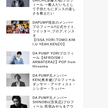
DAICHI(加藤大地)プロフ
ィール 一般人だいちとし
て子供たちにダンスの楽し
さを教えたい
DAPUMP現在のメンバー
4
プロフィール‼公式サイト,
ツイッター,ブログ,インス
タ
【ISSA,YORI,TOMO,KIM
I,U-YEAH,KENZO】
DA PUMP YORIプロフィ
5
ール【AFROISM /
ARMATERAZ】POP from
Hirosima
DA PUMP元メンバー
6
KEN(奥本健)プロフィール
ダンサー・アーティスト・
シンガー・ラッパー
DA PUMP元メンバー
7
SHINOBU(宮良忍)プロフ
ィール 民宿みやら＆アウ