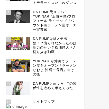
トデラックスいいねダンス
DA PUMP元メンバー
8
YUKINARI(玉城幸也)プロ
フィール ライザップリバ
ウンド兼ラーメン屋オーナ
ー実業家
DA PUMPはMステ出
9
禁！？出られなかったのは
圧力のせい？松浦勝人さん
切り抜き動画
YUKINARIが沖縄でラーメ
10
ン屋をオープン「ラーメン
なおじ 沖縄一号店」※そ
の後…
DA PUMPとm.c.A・Tの関
11
係性を改めて考えてみた
サイトマップ
12