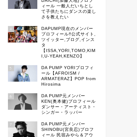
DAICHI(加藤大地)プロフ
ィール 一般人だいちとし
て子供たちにダンスの楽し
さを教えたい
DAPUMP現在のメンバー
4
プロフィール‼公式サイト,
ツイッター,ブログ,インス
タ
【ISSA,YORI,TOMO,KIM
I,U-YEAH,KENZO】
DA PUMP YORIプロフィ
5
ール【AFROISM /
ARMATERAZ】POP from
Hirosima
DA PUMP元メンバー
6
KEN(奥本健)プロフィール
ダンサー・アーティスト・
シンガー・ラッパー
DA PUMP元メンバー
7
SHINOBU(宮良忍)プロフ
ィール 民宿みやら＆アウ