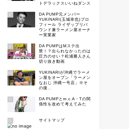
トデラックスいいねダンス
DA PUMP元メンバー
8
YUKINARI(玉城幸也)プロ
フィール ライザップリバ
ウンド兼ラーメン屋オーナ
ー実業家
DA PUMPはMステ出
9
禁！？出られなかったのは
圧力のせい？松浦勝人さん
切り抜き動画
YUKINARIが沖縄でラーメ
10
ン屋をオープン「ラーメン
なおじ 沖縄一号店」※そ
の後…
DA PUMPとm.c.A・Tの関
11
係性を改めて考えてみた
サイトマップ
12