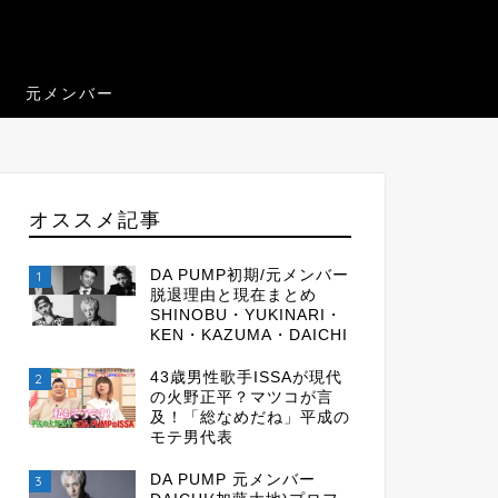
元メンバー
オススメ記事
DA PUMP初期/元メンバー
1
脱退理由と現在まとめ
SHINOBU・YUKINARI・
KEN・KAZUMA・DAICHI
43歳男性歌手ISSAが現代
2
の火野正平？マツコが言
及！「総なめだね」平成の
モテ男代表
DA PUMP 元メンバー
3