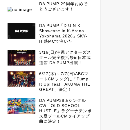
DA PUMP 29周年おめで
とうございます！
DA PUMP「D.U.N.K.
Showcase in K-Arena
Yokohama 2026」SKY-
HI熱MCで泣いた
3/16(日)沖縄アクターズス
クール完全復活祭in日本武
道館 DA PUMP出演！
6/27(木)～7/7(日)ABCマ
ートCMソングに「Pump
It Up! feat.TAKUMA THE
GREAT」決定！
DA PUMP38thシングル
CW「OLD SCHOOL
HUSTLE」ラグーナテンボ
ス夏プールCMタイアップ
曲に決定！