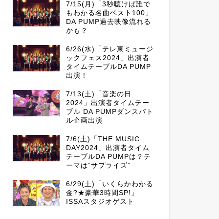
7/15(月)「3秒聴けば誰で
もわかる名曲ベスト100」
DA PUMP過去映像流れる
かも？
6/26(水)「テレ東ミュージ
ックフェス2024」出演者
タイムテーブルDA PUMP
出演！
7/13(土)「音楽の日
2024」出演者タイムテー
ブル DA PUMPダンスバト
ル企画出演
7/6(土)「THE MUSIC
DAY2024」出演者タイム
テーブルDA PUMPは？テ
ーマは”サプライズ”
6/29(土)「いくらかわかる
金?★豪華3時間SP!」
ISSAスタジオゲスト