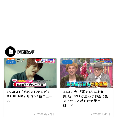
関連記事
テレビ
テレビ
3/23(火)「めざましテレビ」
11/30(火)「踊る!さんま御
DA PUMPオリコン1位ニュー
殿!!」ISSAが思わず都会に染
ス
まった…と感じた光景と
は！？
2021年3月23日
2021年12月1日