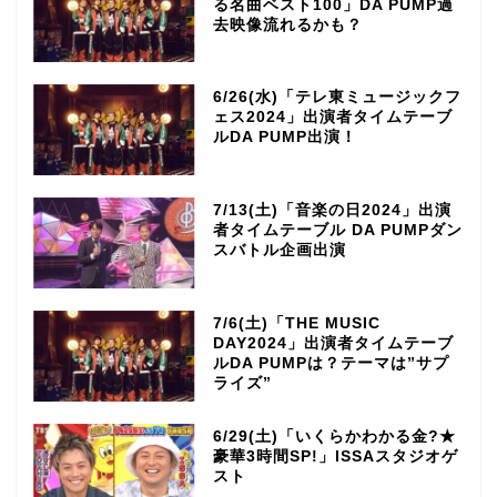
る名曲ベスト100」DA PUMP過
去映像流れるかも？
6/26(水)「テレ東ミュージックフ
ェス2024」出演者タイムテーブ
ルDA PUMP出演！
7/13(土)「音楽の日2024」出演
者タイムテーブル DA PUMPダン
スバトル企画出演
7/6(土)「THE MUSIC
DAY2024」出演者タイムテーブ
ルDA PUMPは？テーマは”サプ
ライズ”
6/29(土)「いくらかわかる金?★
豪華3時間SP!」ISSAスタジオゲ
スト