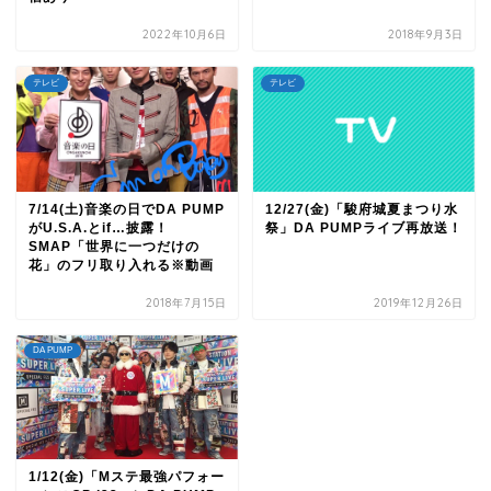
2022年10月6日
2018年9月3日
テレビ
テレビ
7/14(土)音楽の日でDA PUMP
12/27(金)「駿府城夏まつり水
がU.S.A.とif…披露！
祭」DA PUMPライブ再放送！
SMAP「世界に一つだけの
花」のフリ取り入れる※動画
2018年7月15日
2019年12月26日
DA PUMP
1/12(金)「Mステ最強パフォー