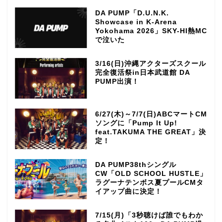
DA PUMP「D.U.N.K.
Showcase in K-Arena
Yokohama 2026」SKY-HI熱MC
で泣いた
3/16(日)沖縄アクターズスクール
完全復活祭in日本武道館 DA
PUMP出演！
6/27(木)～7/7(日)ABCマートCM
ソングに「Pump It Up!
feat.TAKUMA THE GREAT」決
定！
DA PUMP38thシングル
CW「OLD SCHOOL HUSTLE」
ラグーナテンボス夏プールCMタ
イアップ曲に決定！
7/15(月)「3秒聴けば誰でもわか