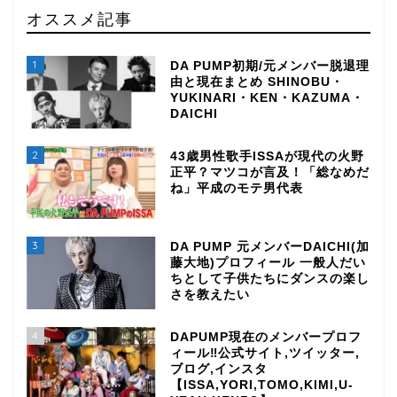
オススメ記事
1
DA PUMP初期/元メンバー脱退理
由と現在まとめ SHINOBU・
YUKINARI・KEN・KAZUMA・
DAICHI
2
43歳男性歌手ISSAが現代の火野
正平？マツコが言及！「総なめだ
ね」平成のモテ男代表
3
DA PUMP 元メンバーDAICHI(加
藤大地)プロフィール 一般人だい
ちとして子供たちにダンスの楽し
さを教えたい
4
DAPUMP現在のメンバープロフ
ィール‼公式サイト,ツイッター,
ブログ,インスタ
【ISSA,YORI,TOMO,KIMI,U-