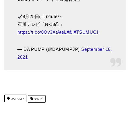
9月25日(土)25:50～
石川テレビ「N-18凸」
https://t.co/8Ov3XtAteL
#紡
#TSUMUGI
— DA PUMP (@DAPUMPJP)
September 18,
2021
DA PUMP
テレビ