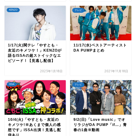
KENZO
テレビ
1/17(火)関テレ「やすとも・
11/17(水)ベストアーティスト
友近のキメツケ！」KENZOが
DA PUMPまとめ
語るISSAの超ストイックなエ
ピソード！【見逃し配信】
2023年1月18日
2021年11月18日
ISSA
テレビ
10/4(火)「やすとも・友近の
9/2(日)「Love music」でオ
キメツケ!※あくまで個人の感
リラジがDA PUMP「if…」青
想です」ISSA出演！見逃し配
春の1曲※動画
信あり