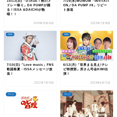
10/13(日)「UTAGE！秋のメ
7/19(水)WOWOW「INVITATI
ドレー祭り」DA PUMPが踊
ON／DA PUMP #8」リピー
る！ISSA &DAICHIが熱
ト放送
唱！！
2019年10月14日
2023年7月18日
ISSA
KIMI
7/10(日)「Love music」FNS
6/12(月)「世界まる見え!テレ
歌謡祭夏・ISSAメッセージ放
ビ特捜部」所さん司会KIMI出
送！
演！
2022年7月10日
2023年6月12日
テレビ
テレビ