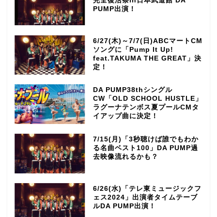
完全復活祭in日本武道館 DA
PUMP出演！
6/27(木)～7/7(日)ABCマートCM
ソングに「Pump It Up!
feat.TAKUMA THE GREAT」決
定！
DA PUMP38thシングル
CW「OLD SCHOOL HUSTLE」
ラグーナテンボス夏プールCMタ
イアップ曲に決定！
7/15(月)「3秒聴けば誰でもわか
る名曲ベスト100」DA PUMP過
去映像流れるかも？
6/26(水)「テレ東ミュージックフ
ェス2024」出演者タイムテーブ
TOP
ルDA PUMP出演！