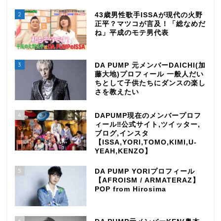
2
43歳男性歌手ISSAが現代の火野
正平？マツコが言及！「総なめだ
ね」平成のモテ男代表
3
DA PUMP 元メンバーDAICHI(加
藤大地)プロフィール 一般人だい
ちとして子供たちにダンスの楽し
さを教えたい
4
DAPUMP現在のメンバープロフ
ィール‼公式サイト,ツイッター,
ブログ,インスタ
【ISSA,YORI,TOMO,KIMI,U-
YEAH,KENZO】
5
DA PUMP YORIプロフィール
【AFROISM / ARMATERAZ】
POP from Hirosima
6