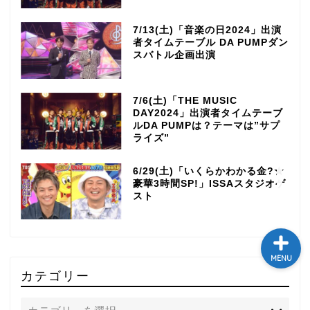
テレビ
7/13(土)「音楽の日2024」出演
者タイムテーブル DA PUMPダン
スバトル企画出演
ラジオ
メゾン・ド・ミュージック
7/6(土)「THE MUSIC
～DA PUMP YORIの晴れ
DAY2024」出演者タイムテーブ
ルDA PUMPは？テーマは”サプ
ばれラジオ～
ライズ”
ライブ・イベント
6/29(土)「いくらかわかる金?★
豪華3時間SP!」ISSAスタジオゲ
スト
MENU
カテゴリー