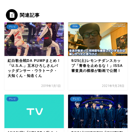
関連記事
ISSA
テレビ
紅白歌合戦DA PUMPまとめ！
9/25(土)レモンチダンスカッ
「U.S.A.」五木ひろしさんバ
プ「青春を止めるな！」ISSA
ックダンサー・ウラトーク・
審査員の模様が動画で公開！
大知くん・知念くん
2019年1月1日
2021年9月28日
テレビ
テレビ