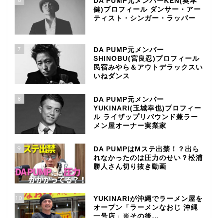
DA PUMP元メンバーKEN(奥本
健)プロフィール ダンサー・アー
ティスト・シンガー・ラッパー
7
DA PUMP元メンバー
SHINOBU(宮良忍)プロフィール
民宿みやら＆アウトデラックスい
いねダンス
8
DA PUMP元メンバー
YUKINARI(玉城幸也)プロフィー
ル ライザップリバウンド兼ラー
メン屋オーナー実業家
9
DA PUMPはMステ出禁！？出ら
れなかったのは圧力のせい？松浦
勝人さん切り抜き動画
10
YUKINARIが沖縄でラーメン屋を
オープン「ラーメンなおじ 沖縄
一号店」※その後…