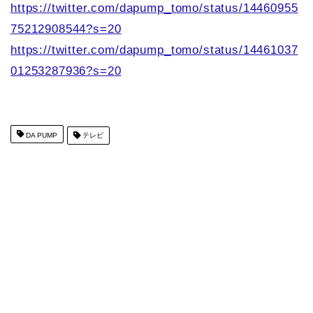
https://twitter.com/dapump_tomo/status/14460955
75212908544?s=20
https://twitter.com/dapump_tomo/status/14461037
01253287936?s=20
DA PUMP
テレビ