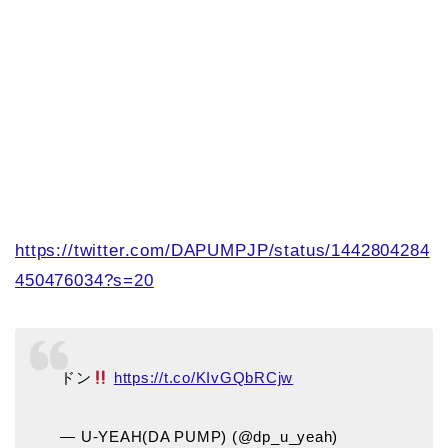
https://twitter.com/DAPUMPJP/status/1442804284
450476034?s=20
ドン
https://t.co/KIvGQbRCjw
— U-YEAH(DA PUMP) (@dp_u_yeah)