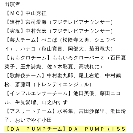
出演者
【ＭＣ】中山秀征
【進行】宮司愛海（フジテレビアナウンサー）
【実況】中村光宏（フジテレビアナウンサー）
【芸人チーム】ぺこぱ（松陰寺太勇、シュウペ
イ）、ハナコ（秋山寛貴、岡部大、菊田竜大）
【ももクロチーム】ももいろクローバーＺ（百田夏
菜子、玉井詩織、佐々木彩夏、高城れに）
【歌舞伎チーム】中村勘九郎、尾上右近、中村鶴
松、斎藤司（トレンディエンジェル）
【インフルエンサーチーム】池田美優、藤田ニコ
ル、生見愛瑠、山之内すず
【アスリートチーム】水谷隼、吉田沙保里、潮田玲
子、おいでやす小田
【ＤＡ ＰＵＭＰチーム】ＤＡ ＰＵＭＰ（ＩＳＳ