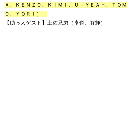
Ａ、ＫＥＮＺＯ、ＫＩＭＩ、Ｕ－ＹＥＡＨ、ＴＯＭ
Ｏ、ＹＯＲＩ）
【助っ人ゲスト】土佐兄弟（卓也、有輝）