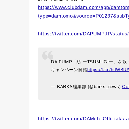
https://www.clubdam.com/app/damto
type=damtomo&source=P01237&subTy
https://twitter.com/DAPUMPJP/statu
DA PUMP「紡 ーTSUMUGIー
キャンペーン開始
https://t.co/hdWBI
— BARKS編集部 (@barks_news)
Oct
https://twitter.com/DAMch_Official/