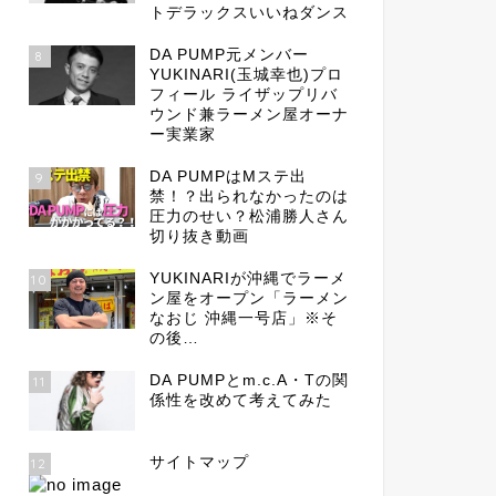
トデラックスいいねダンス
DA PUMP元メンバー
8
YUKINARI(玉城幸也)プロ
フィール ライザップリバ
ウンド兼ラーメン屋オーナ
ー実業家
DA PUMPはMステ出
9
禁！？出られなかったのは
圧力のせい？松浦勝人さん
切り抜き動画
YUKINARIが沖縄でラーメ
10
ン屋をオープン「ラーメン
なおじ 沖縄一号店」※そ
の後…
DA PUMPとm.c.A・Tの関
11
係性を改めて考えてみた
サイトマップ
12