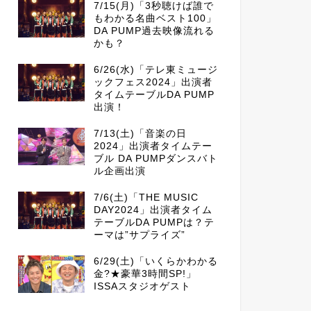
7/15(月)「3秒聴けば誰で
もわかる名曲ベスト100」
DA PUMP過去映像流れる
かも？
6/26(水)「テレ東ミュージ
ックフェス2024」出演者
タイムテーブルDA PUMP
出演！
7/13(土)「音楽の日
2024」出演者タイムテー
ブル DA PUMPダンスバト
ル企画出演
7/6(土)「THE MUSIC
DAY2024」出演者タイム
テーブルDA PUMPは？テ
ーマは”サプライズ”
6/29(土)「いくらかわかる
金?★豪華3時間SP!」
ISSAスタジオゲスト