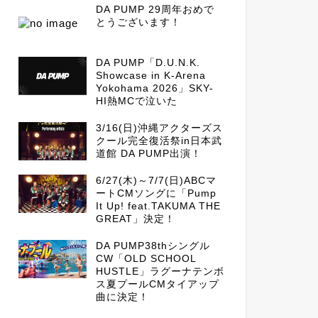
DA PUMP 29周年おめで
とうございます！
DA PUMP「D.U.N.K.
Showcase in K-Arena
Yokohama 2026」SKY-
HI熱MCで泣いた
3/16(日)沖縄アクターズス
クール完全復活祭in日本武
道館 DA PUMP出演！
6/27(木)～7/7(日)ABCマ
ートCMソングに「Pump
It Up! feat.TAKUMA THE
GREAT」決定！
DA PUMP38thシングル
CW「OLD SCHOOL
HUSTLE」ラグーナテンボ
ス夏プールCMタイアップ
曲に決定！