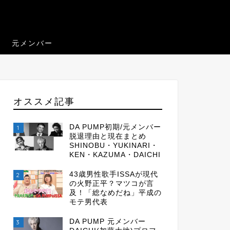
元メンバー
オススメ記事
DA PUMP初期/元メンバー
1
脱退理由と現在まとめ
SHINOBU・YUKINARI・
KEN・KAZUMA・DAICHI
43歳男性歌手ISSAが現代
2
の火野正平？マツコが言
及！「総なめだね」平成の
モテ男代表
DA PUMP 元メンバー
3