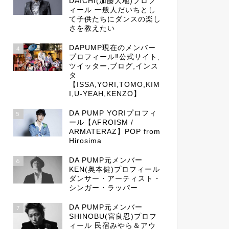
DAICHI(加藤大地)プロフ
ィール 一般人だいちとし
て子供たちにダンスの楽し
さを教えたい
DAPUMP現在のメンバー
4
プロフィール‼公式サイト,
ツイッター,ブログ,インス
タ
【ISSA,YORI,TOMO,KIM
I,U-YEAH,KENZO】
DA PUMP YORIプロフィ
5
ール【AFROISM /
ARMATERAZ】POP from
Hirosima
DA PUMP元メンバー
6
KEN(奥本健)プロフィール
ダンサー・アーティスト・
シンガー・ラッパー
DA PUMP元メンバー
7
SHINOBU(宮良忍)プロフ
ィール 民宿みやら＆アウ