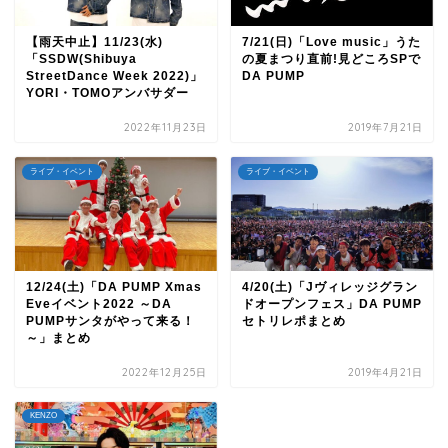
【雨天中止】11/23(水)
7/21(日)「Love music」うた
「SSDW(Shibuya
の夏まつり直前!見どころSPで
StreetDance Week 2022)」
DA PUMP
YORI・TOMOアンバサダー
2022年11月23日
2019年7月21日
ライブ・イベント
ライブ・イベント
12/24(土)「DA PUMP Xmas
4/20(土)「Jヴィレッジグラン
Eveイベント2022 ～DA
ドオープンフェス」DA PUMP
PUMPサンタがやって来る！
セトリレポまとめ
～」まとめ
2022年12月25日
2019年4月21日
KENZO