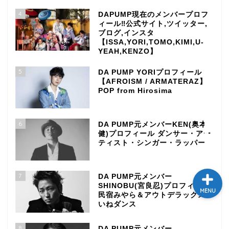
4
テレビ
DAPUMP現在のメンバープロフ
ィール‼公式サイト,ツイッター,
ブログ,インスタ
【ISSA,YORI,TOMO,KIMI,U-
ラジオ
YEAH,KENZO】
5
DA PUMP YORIプロフィール
メゾン・ド・ミュージック
【AFROISM / ARMATERAZ】
～DA PUMP YORIの晴れ
POP from Hirosima
ばれラジオ～
ライブ・イベント
6
DA PUMP元メンバーKEN(奥本
健)プロフィール ダンサー・アー
ティスト・シンガー・ラッパー
7
DA PUMP元メンバー
SHINOBU(宮良忍)プロフィール
MENU
民宿みやら＆アウトデラックスい
いねダンス
8
DA PUMP元メンバー