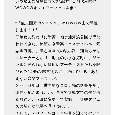
いや過去の名場面等でお届けする前代未聞の
WOWOWオンエアーフェス開催！
“「氣志團万博２０２１」ＷＯＷＯＷ上で開催
します！！”
毎年夏の終わりに千葉・袖ケ浦海浜公園で行な
われてきた、比類なき音楽フェスティバル「氣
志團万博」。氣志團團長の綾小路 翔自らがキ
ュレーターとなり、地元の小さな港町に、ジャ
ンルに縛られない幅広いアーティストたちを呼
び込み“音楽の奇跡”を起こし続けている「あり
えない音楽フェス」だ。
２０２０年は、世界的なコロナ禍の影響を受け
開催が危ぶまれたが、直前で無観客での生配信
＆放送という形に変更して実施し、無観客フェ
スの新たな地平を見せつけた。
そして、２０２１年は１０年目を迎えてのアニ