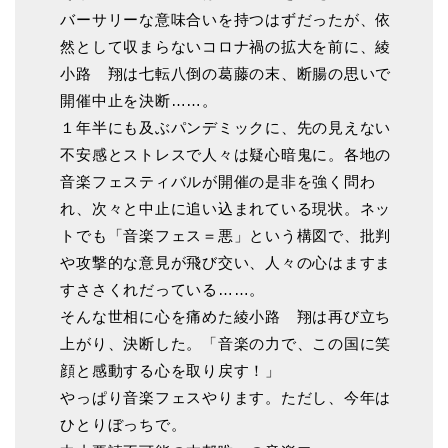
バーサリーな意味合いを持つはずだったが、依
然として収まらないコロナ禍の拡大を前に、綾
小路 翔は七転八倒の葛藤の末、断腸の思いで
開催中止を決断……。
１年半にも及ぶパンデミックに、先の見えない
不安感とストレスで人々は疑心暗鬼に。各地の
音楽フェスティバルが開催の是非を強く問わ
れ、次々と中止に追い込まれている現状。ネッ
トでも「音楽フェス＝悪」という構図で、批判
や攻撃的な意見が飛び交い、人々の心はますま
すささくれだっている……。
そんな世相に心を痛めた綾小路 翔は再び立ち
上がり、決断した。「音楽の力で、この国に笑
顔と感動する心を取り戻す！」
やっぱり音楽フェスやります。ただし、今年は
ひとりぼっちで。