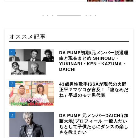
オススメ記事
1
DA PUMP初期/元メンバー脱退理
由と現在まとめ SHINOBU・
YUKINARI・KEN・KAZUMA・
DAICHI
2
43歳男性歌手ISSAが現代の火野
正平？マツコが言及！「総なめだ
ね」平成のモテ男代表
3
DA PUMP 元メンバーDAICHI(加
藤大地)プロフィール 一般人だい
ちとして子供たちにダンスの楽し
TOP
さを教えたい