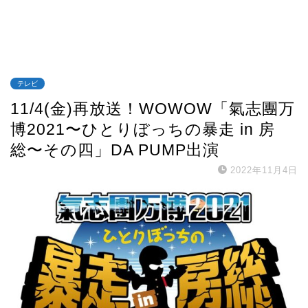
テレビ
11/4(金)再放送！WOWOW「氣志團万
博2021〜ひとりぼっちの暴走 in 房
総〜その四」DA PUMP出演
2022年11月4日