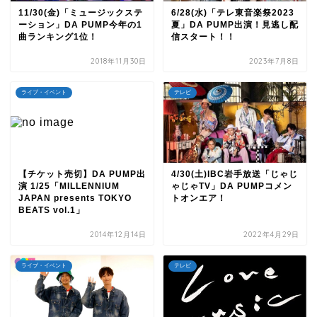
11/30(金)「ミュージックステ
6/28(水)「テレ東音楽祭2023
ーション」DA PUMP今年の1
夏」DA PUMP出演！見逃し配
曲ランキング1位！
信スタート！！
2018年11月30日
2023年7月8日
ライブ・イベント
テレビ
【チケット売切】DA PUMP出
4/30(土)IBC岩手放送「じゃじ
演 1/25「MILLENNIUM
ゃじゃTV」DA PUMPコメン
JAPAN presents TOKYO
トオンエア！
BEATS vol.1」
2014年12月14日
2022年4月29日
ライブ・イベント
テレビ