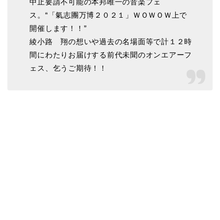
中止要請不可能の本邦唯一の音楽フェ
ス。“「氣志團万博２０２１」ＷＯＷＯＷ上で
開催します！！”
綾小路 翔の想いや過去の名場面等で計１２時
間にわたりお届けする前代未聞のオンエアーフ
ェス、乞うご期待！！