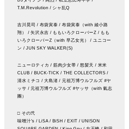
T.M.Revolution / シャ乱Q
吉川晃司 / 布袋寅泰 / 布袋寅泰（with 綾小路
翔） / 矢沢永吉 / ももいろクローバーZ / もも
いろクローバーZ（with 早乙女光） / ユニコー
ン / JUN SKY WALKER(S)
ニューロティカ / 筋肉少女帯 / 怒髪天 / 米米
CLUB / BUCK-TICK / THE COLLECTORS /
清水ミチコ / 大島渚 / 元祖万博ウルフルズ #ヤ
ッサ / 元祖万博ウルフルズ #ヤッサ（with 氣志
團）
□ その弐
味噌汁’s / LiSA / BiSH / EXIT / UNISON
SQUARE GARDEN / King Gnu / 女王蜂 / 和田