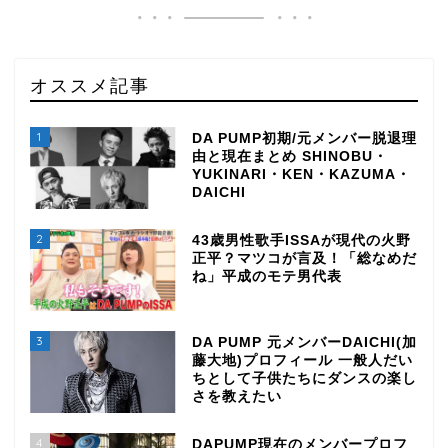
オススメ記事
1
DA PUMP初期/元メンバー脱退理
由と現在まとめ SHINOBU・
YUKINARI・KEN・KAZUMA・
DAICHI
2
43歳男性歌手ISSAが現代の火野
正平？マツコが言及！「総なめだ
ね」平成のモテ男代表
3
DA PUMP 元メンバーDAICHI(加
藤大地)プロフィール 一般人だい
ちとして子供たちにダンスの楽し
さを教えたい
4
DAPUMP現在のメンバープロフ