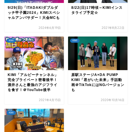
9/29(日)「ITADAKIダブルダ
8/22(日)17時頃～KIMIインス
ッチ甲子園2024」KIMIスペシ
タライブ予定☆
ャルアンバサダー！大会MCも
2024年6月19日
2021年8月22日
KIMI
KIMI
KIMI「アルピーチャンネル」
原駅ステージA×DA PUMP
完全プライベート密着後半！
KIMI「君がいた未来」手話動
酒井さんと最強のアジフライ
画＠TikTokにはNGバージョン
を食す！＠YouTube後半
も
2021年4月15日
2020年10月16日
KIMI