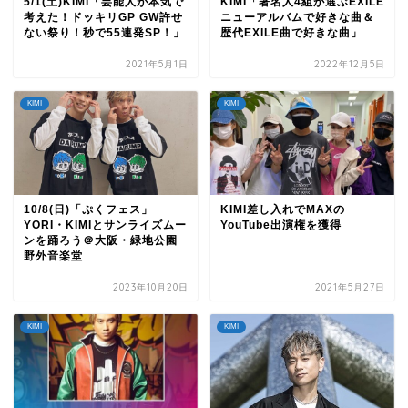
5/1(土)KIMI「芸能人が本気で
KIMI「著名人4組が選ぶEXILE
考えた！ドッキリGP GW許せ
ニューアルバムで好きな曲＆
ない祭り！秒で55連発SP！」
歴代EXILE曲で好きな曲」
2021年5月1日
2022年12月5日
KIMI
KIMI
10/8(日)「ぷくフェス」
KIMI差し入れでMAXの
YORI・KIMIとサンライズムー
YouTube出演権を獲得
ンを踊ろう＠大阪・緑地公園
野外音楽堂
2023年10月20日
2021年5月27日
KIMI
KIMI