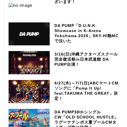
ざいます！
DA PUMP「D.U.N.K.
Showcase in K-Arena
Yokohama 2026」SKY-HI熱MC
で泣いた
3/16(日)沖縄アクターズスクール
完全復活祭in日本武道館 DA
PUMP出演！
6/27(木)～7/7(日)ABCマートCM
ソングに「Pump It Up!
feat.TAKUMA THE GREAT」決
定！
DA PUMP38thシングル
CW「OLD SCHOOL HUSTLE」
ラグーナテンボス夏プールCMタ