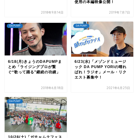
使用の本編映像公開！
2018年9月14日
2019年7月7日
DA PUMP
DA PUMP
6/18(月)きょうのDAPUMPま
6/23(水)「メゾンドミュージ
とめ「ライジングプロが繋
ック DA PUMP YORIの晴れ
ぐ“歌って踊る”継続の功績」
ばれ！ラジオ」メール・リク
エスト募集中！
2018年6月18日
2021年6月25日
DA PUMP
10/28(土)「ガチャムクフェス