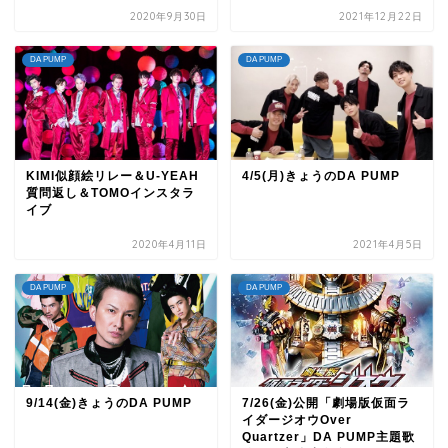
2020年9月30日
2021年12月22日
DA PUMP
DA PUMP
KIMI似顔絵リレー＆U-YEAH
4/5(月)きょうのDA PUMP
質問返し＆TOMOインスタラ
イブ
2020年4月11日
2021年4月5日
DA PUMP
DA PUMP
9/14(金)きょうのDA PUMP
7/26(金)公開「劇場版仮面ラ
イダージオウOver
Quartzer」DA PUMP主題歌