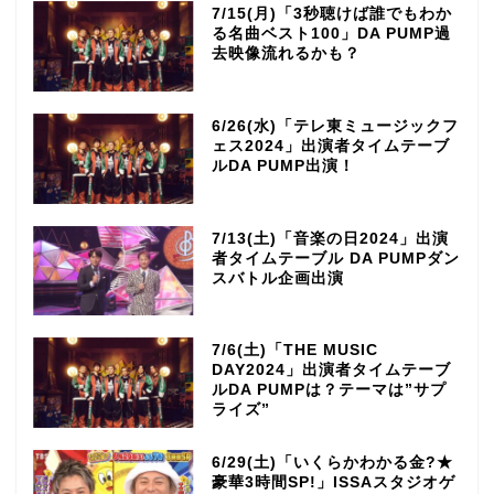
7/15(月)「3秒聴けば誰でもわか
る名曲ベスト100」DA PUMP過
去映像流れるかも？
6/26(水)「テレ東ミュージックフ
ェス2024」出演者タイムテーブ
ルDA PUMP出演！
7/13(土)「音楽の日2024」出演
者タイムテーブル DA PUMPダン
スバトル企画出演
7/6(土)「THE MUSIC
DAY2024」出演者タイムテーブ
ルDA PUMPは？テーマは”サプ
ライズ”
6/29(土)「いくらかわかる金?★
豪華3時間SP!」ISSAスタジオゲ