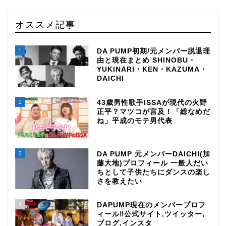
オススメ記事
1
DA PUMP初期/元メンバー脱退理
由と現在まとめ SHINOBU・
YUKINARI・KEN・KAZUMA・
DAICHI
2
43歳男性歌手ISSAが現代の火野
正平？マツコが言及！「総なめだ
ね」平成のモテ男代表
3
DA PUMP 元メンバーDAICHI(加
藤大地)プロフィール 一般人だい
ちとして子供たちにダンスの楽し
さを教えたい
4
DAPUMP現在のメンバープロフ
ィール‼公式サイト,ツイッター,
ブログ,インスタ