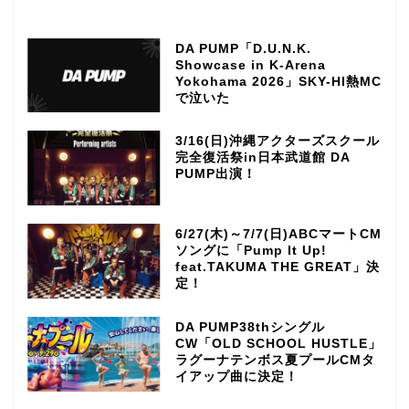
DA PUMP「D.U.N.K.
Showcase in K-Arena
Yokohama 2026」SKY-HI熱MC
で泣いた
3/16(日)沖縄アクターズスクール
完全復活祭in日本武道館 DA
PUMP出演！
6/27(木)～7/7(日)ABCマートCM
ソングに「Pump It Up!
feat.TAKUMA THE GREAT」決
定！
DA PUMP38thシングル
CW「OLD SCHOOL HUSTLE」
ラグーナテンボス夏プールCMタ
イアップ曲に決定！