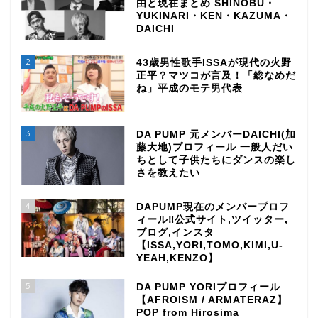
由と現在まとめ SHINOBU・
YUKINARI・KEN・KAZUMA・
DAICHI
2
43歳男性歌手ISSAが現代の火野
正平？マツコが言及！「総なめだ
ね」平成のモテ男代表
3
DA PUMP 元メンバーDAICHI(加
藤大地)プロフィール 一般人だい
ちとして子供たちにダンスの楽し
さを教えたい
4
DAPUMP現在のメンバープロフ
ィール‼公式サイト,ツイッター,
ブログ,インスタ
【ISSA,YORI,TOMO,KIMI,U-
YEAH,KENZO】
5
DA PUMP YORIプロフィール
【AFROISM / ARMATERAZ】
POP from Hirosima