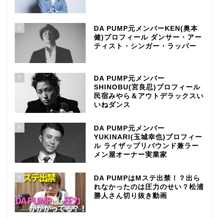
6
DA PUMP元メンバーKEN(奥本
健)プロフィール ダンサー・アー
ティスト・シンガー・ラッパー
7
DA PUMP元メンバー
SHINOBU(宮良忍)プロフィール
民宿みやら＆アウトデラックスい
いねダンス
8
DA PUMP元メンバー
YUKINARI(玉城幸也)プロフィー
ル ライザップリバウンド兼ラー
メン屋オーナー実業家
9
DA PUMPはMステ出禁！？出ら
れなかったのは圧力のせい？松浦
勝人さん切り抜き動画