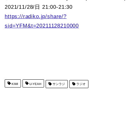
2021/11/28/日 21:00-21:30
https://radiko.jp/share/?
sid=YFM&t=20211128210000
KIMI
U-YEAH
サンラジ
ラジオ