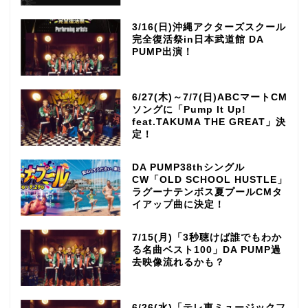
3/16(日)沖縄アクターズスクール
完全復活祭in日本武道館 DA
PUMP出演！
6/27(木)～7/7(日)ABCマートCM
ソングに「Pump It Up!
feat.TAKUMA THE GREAT」決
定！
DA PUMP38thシングル
CW「OLD SCHOOL HUSTLE」
ラグーナテンボス夏プールCMタ
イアップ曲に決定！
7/15(月)「3秒聴けば誰でもわか
る名曲ベスト100」DA PUMP過
去映像流れるかも？
6/26(水)「テレ東ミュージックフ