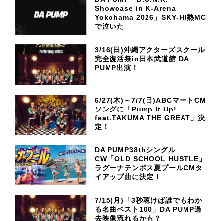
Showcase in K-Arena
Yokohama 2026」SKY-HI熱MC
で泣いた
3/16(日)沖縄アクターズスクール
完全復活祭in日本武道館 DA
PUMP出演！
6/27(木)～7/7(日)ABCマートCM
ソングに「Pump It Up!
feat.TAKUMA THE GREAT」決
定！
DA PUMP38thシングル
CW「OLD SCHOOL HUSTLE」
ラグーナテンボス夏プールCMタ
イアップ曲に決定！
7/15(月)「3秒聴けば誰でもわか
る名曲ベスト100」DA PUMP過
去映像流れるかも？