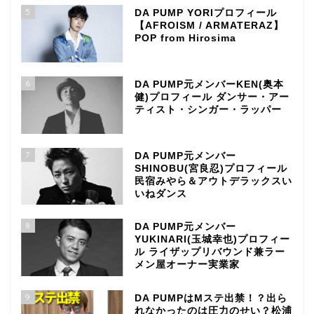
5
DA PUMP YORIプロフィール
【AFROISM / ARMATERAZ】
POP from Hirosima
6
DA PUMP元メンバーKEN(奥本
健)プロフィール ダンサー・アー
ティスト・シンガー・ラッパー
7
DA PUMP元メンバー
SHINOBU(宮良忍)プロフィール
民宿みやら＆アウトデラックスい
いねダンス
8
DA PUMP元メンバー
YUKINARI(玉城幸也)プロフィー
ル ライザップリバウンド兼ラー
メン屋オーナー実業家
9
DA PUMPはMステ出禁！？出ら
れなかったのは圧力のせい？松浦