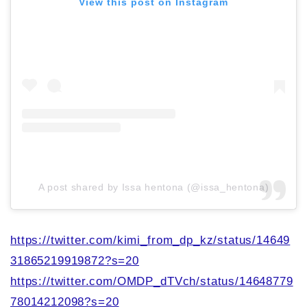
View this post on Instagram
A post shared by Issa hentona (@issa_hentona)
https://twitter.com/kimi_from_dp_kz/status/14649
31865219919872?s=20
https://twitter.com/OMDP_dTVch/status/14648779
78014212098?s=20