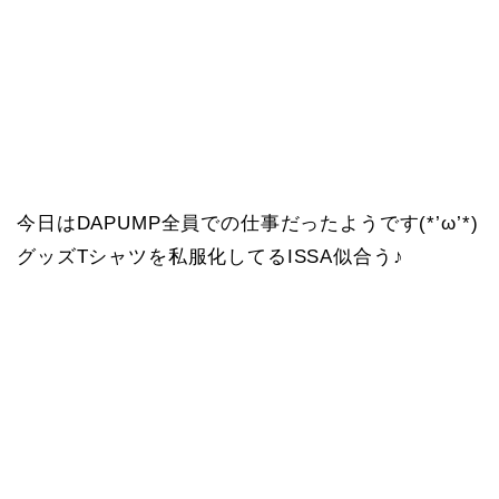
今日はDAPUMP全員での仕事だったようです(*’ω’*)
グッズTシャツを私服化してるISSA似合う♪