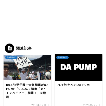
関連記事
DA PUMP
DA PUMP
8/6(月)甲子園で大阪桐蔭がDA
7/7(火)七夕のDA PUMP
PUMP「U.S.A.」演奏「カ〜
モンベイビー、桐蔭！」※動
画
2018年8月14日
2020年7月7日