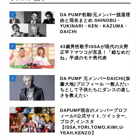
1
DA PUMP初期/元メンバー脱退理
由と現在まとめ SHINOBU・
YUKINARI・KEN・KAZUMA・
DAICHI
2
43歳男性歌手ISSAが現代の火野
正平？マツコが言及！「総なめだ
ね」平成のモテ男代表
3
DA PUMP 元メンバーDAICHI(加
藤大地)プロフィール 一般人だい
ちとして子供たちにダンスの楽し
さを教えたい
4
DAPUMP現在のメンバープロフ
ィール‼公式サイト,ツイッター,
ブログ,インスタ
【ISSA,YORI,TOMO,KIMI,U-
YEAH,KENZO】