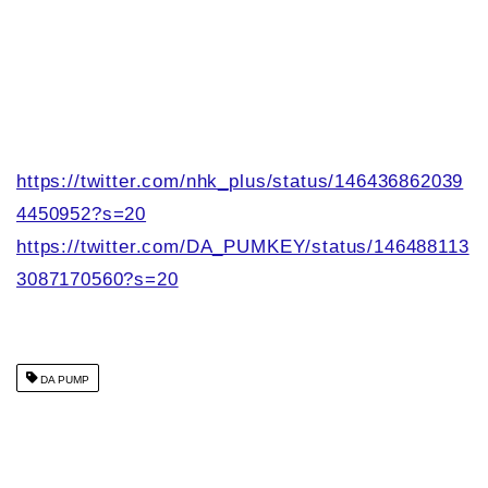
https://twitter.com/nhk_plus/status/146436862039
4450952?s=20
https://twitter.com/DA_PUMKEY/status/146488113
3087170560?s=20
DA PUMP