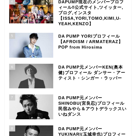
4
DAPUMP現在のメンバープロフ
ィール‼公式サイト,ツイッター,
ブログ,インスタ
【ISSA,YORI,TOMO,KIMI,U-
YEAH,KENZO】
5
DA PUMP YORIプロフィール
【AFROISM / ARMATERAZ】
POP from Hirosima
6
DA PUMP元メンバーKEN(奥本
健)プロフィール ダンサー・アー
ティスト・シンガー・ラッパー
7
DA PUMP元メンバー
SHINOBU(宮良忍)プロフィール
民宿みやら＆アウトデラックスい
いねダンス
8
DA PUMP元メンバー
YUKINARI(玉城幸也)プロフィー