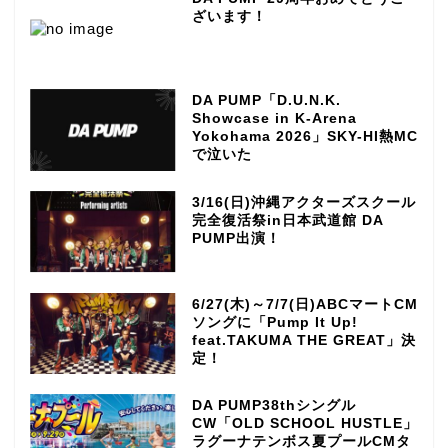
ざいます！
DA PUMP「D.U.N.K.
Showcase in K-Arena
Yokohama 2026」SKY-HI熱MC
で泣いた
3/16(日)沖縄アクターズスクール
完全復活祭in日本武道館 DA
PUMP出演！
6/27(木)～7/7(日)ABCマートCM
ソングに「Pump It Up!
feat.TAKUMA THE GREAT」決
定！
DA PUMP38thシングル
CW「OLD SCHOOL HUSTLE」
ラグーナテンボス夏プールCMタ