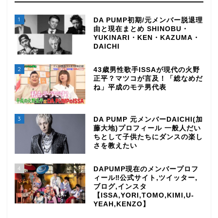
1
DA PUMP初期/元メンバー脱退理
由と現在まとめ SHINOBU・
YUKINARI・KEN・KAZUMA・
DAICHI
2
43歳男性歌手ISSAが現代の火野
正平？マツコが言及！「総なめだ
ね」平成のモテ男代表
3
DA PUMP 元メンバーDAICHI(加
藤大地)プロフィール 一般人だい
ちとして子供たちにダンスの楽し
さを教えたい
4
DAPUMP現在のメンバープロフ
ィール‼公式サイト,ツイッター,
ブログ,インスタ
【ISSA,YORI,TOMO,KIMI,U-
YEAH,KENZO】