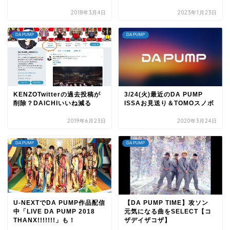
2018年3月4日
2023年1月23日
DA PUMP
DA PUMP
KENZOTwitterの過去投稿が
3/24(火)最近のDA PUMP
削除？DAICHIいいね減る
ISSAお見送り＆TOMOスノボ
2019年6月23日
2020年3月24日
DA PUMP
DA PUMP
U-NEXTでDA PUMP作品配信
【DA PUMP TIME】攻ソン
中「LIVE DA PUMP 2018
元気になる曲をSELECT【コ
THANX!!!!!!!」も！
ザデイザコザ】