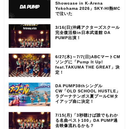
Showcase in K-Arena
Yokohama 2026」SKY-HI熱MC
で泣いた
3/16(日)沖縄アクターズスクール
完全復活祭in日本武道館 DA
PUMP出演！
6/27(木)～7/7(日)ABCマートCM
ソングに「Pump It Up!
feat.TAKUMA THE GREAT」決
定！
DA PUMP38thシングル
CW「OLD SCHOOL HUSTLE」
ラグーナテンボス夏プールCMタ
イアップ曲に決定！
7/15(月)「3秒聴けば誰でもわか
る名曲ベスト100」DA PUMP過
去映像流れるかも？