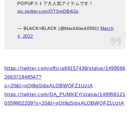
POPUPストア大人気アイテムです！
pic.twitter.com/OTSmDB4lJu
— BLACK×BLACK (@blackblack0561)
March
4, 2022
https://twitter.com/officia69157436/status/1499596
266371948547?
s=20&t=oOt8qSibxALOBWOFZ1UztA
https://twitter.com/DA_PUMKEY/status/149958121
0359902209?s=20&t=oOt8qSibxALOBWOFZ1UztA