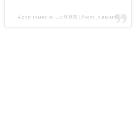
A post shared by この豚野郎 (@kono_butayaro)