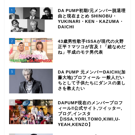
1
DA PUMP初期/元メンバー脱退理
由と現在まとめ SHINOBU・
YUKINARI・KEN・KAZUMA・
DAICHI
2
43歳男性歌手ISSAが現代の火野
正平？マツコが言及！「総なめだ
ね」平成のモテ男代表
3
DA PUMP 元メンバーDAICHI(加
藤大地)プロフィール 一般人だい
ちとして子供たちにダンスの楽し
さを教えたい
4
DAPUMP現在のメンバープロフ
ィール‼公式サイト,ツイッター,
ブログ,インスタ
【ISSA,YORI,TOMO,KIMI,U-
YEAH,KENZO】