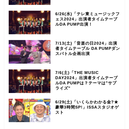
6/26(水)「テレ東ミュージックフ
ェス2024」出演者タイムテーブ
ルDA PUMP出演！
7/13(土)「音楽の日2024」出演
者タイムテーブル DA PUMPダン
スバトル企画出演
7/6(土)「THE MUSIC
DAY2024」出演者タイムテーブ
ルDA PUMPは？テーマは”サプ
ライズ”
6/29(土)「いくらかわかる金?★
豪華3時間SP!」ISSAスタジオゲ
スト