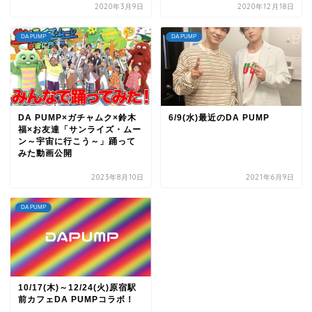
2020年3月9日
2020年12月18日
DA PUMP
DA PUMP
DA PUMP×ガチャムク×鈴木
6/9(水)最近のDA PUMP
福×お友達「サンライズ・ムー
ン～宇宙に行こう～」踊って
みた動画公開
2023年8月10日
2021年6月9日
DA PUMP
10/17(木)～12/24(火)原宿駅
前カフェDA PUMPコラボ！