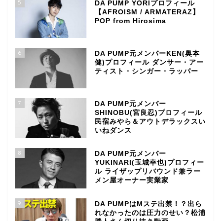
5
DA PUMP YORIプロフィール
【AFROISM / ARMATERAZ】
POP from Hirosima
6
DA PUMP元メンバーKEN(奥本
健)プロフィール ダンサー・アー
ティスト・シンガー・ラッパー
7
DA PUMP元メンバー
SHINOBU(宮良忍)プロフィール
民宿みやら＆アウトデラックスい
いねダンス
8
DA PUMP元メンバー
YUKINARI(玉城幸也)プロフィー
ル ライザップリバウンド兼ラー
メン屋オーナー実業家
9
DA PUMPはMステ出禁！？出ら
れなかったのは圧力のせい？松浦