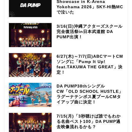
Showcase in K-Arena
Yokohama 2026」SKY-HI熱MC
で泣いた
3/16(日)沖縄アクターズスクール
完全復活祭in日本武道館 DA
PUMP出演！
6/27(木)～7/7(日)ABCマートCM
ソングに「Pump It Up!
feat.TAKUMA THE GREAT」決
定！
DA PUMP38thシングル
CW「OLD SCHOOL HUSTLE」
ラグーナテンボス夏プールCMタ
イアップ曲に決定！
7/15(月)「3秒聴けば誰でもわか
る名曲ベスト100」DA PUMP過
去映像流れるかも？