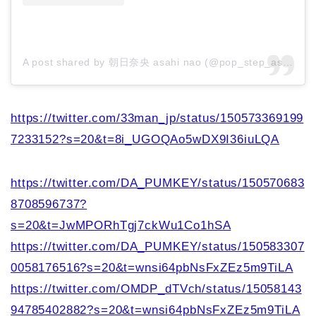
A post shared by 朝日奈央 asahi nao (@pop_step_asahi)
https://twitter.com/33man_jp/status/150573369199
7233152?s=20&t=8i_UGOQAo5wDX9I36iuLQA
https://twitter.com/DA_PUMKEY/status/150570683
8708596737?
s=20&t=JwMPORhTgj7ckWu1Co1hSA
https://twitter.com/DA_PUMKEY/status/150583307
0058176516?s=20&t=wnsi64pbNsFxZEz5m9TiLA
https://twitter.com/OMDP_dTVch/status/15058143
94785402882?s=20&t=wnsi64pbNsFxZEz5m9TiLA