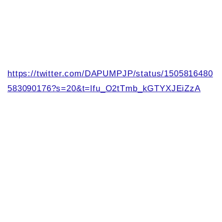
https://twitter.com/DAPUMPJP/status/1505816480
583090176?s=20&t=lfu_O2tTmb_kGTYXJEiZzA