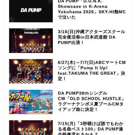
DA PUMP「D.U.N.K.
Showcase in K-Arena
Yokohama 2026」SKY-HI熱MC
で泣いた
3/16(日)沖縄アクターズスクール
完全復活祭in日本武道館 DA
PUMP出演！
6/27(木)～7/7(日)ABCマートCM
ソングに「Pump It Up!
feat.TAKUMA THE GREAT」決
定！
DA PUMP38thシングル
CW「OLD SCHOOL HUSTLE」
ラグーナテンボス夏プールCMタ
イアップ曲に決定！
7/15(月)「3秒聴けば誰でもわか
る名曲ベスト100」DA PUMP過
去映像流れるかも？