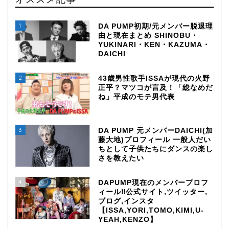
1
DA PUMP初期/元メンバー脱退理
由と現在まとめ SHINOBU・
YUKINARI・KEN・KAZUMA・
DAICHI
2
43歳男性歌手ISSAが現代の火野
正平？マツコが言及！「総なめだ
ね」平成のモテ男代表
3
DA PUMP 元メンバーDAICHI(加
藤大地)プロフィール 一般人だい
ちとして子供たちにダンスの楽し
さを教えたい
4
DAPUMP現在のメンバープロフ
ィール‼公式サイト,ツイッター,
ブログ,インスタ
【ISSA,YORI,TOMO,KIMI,U-
YEAH,KENZO】