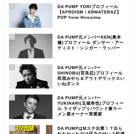
5
DA PUMP YORIプロフィール
【AFROISM / ARMATERAZ】
POP from Hirosima
6
DA PUMP元メンバーKEN(奥本
健)プロフィール ダンサー・アー
ティスト・シンガー・ラッパー
7
DA PUMP元メンバー
SHINOBU(宮良忍)プロフィール
民宿みやら＆アウトデラックスい
いねダンス
8
DA PUMP元メンバー
YUKINARI(玉城幸也)プロフィー
ル ライザップリバウンド兼ラー
メン屋オーナー実業家
9
DA PUMPはMステ出禁！？出ら
れなかったのは圧力のせい？松浦