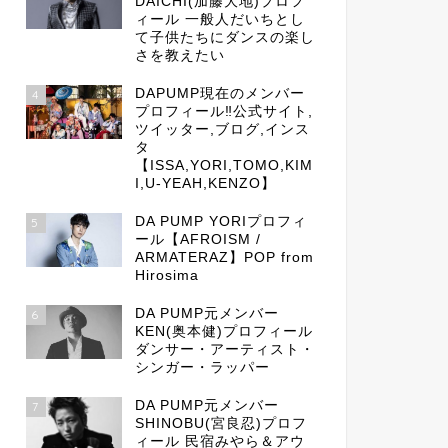
DAICHI(加藤大地)プロフ
ィール 一般人だいちとし
て子供たちにダンスの楽し
さを教えたい
DAPUMP現在のメンバー
4
プロフィール‼公式サイト,
ツイッター,ブログ,インス
タ
【ISSA,YORI,TOMO,KIM
I,U-YEAH,KENZO】
DA PUMP YORIプロフィ
5
ール【AFROISM /
ARMATERAZ】POP from
Hirosima
DA PUMP元メンバー
6
KEN(奥本健)プロフィール
ダンサー・アーティスト・
シンガー・ラッパー
DA PUMP元メンバー
7
SHINOBU(宮良忍)プロフ
ィール 民宿みやら＆アウ