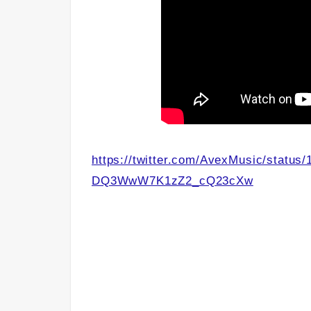
https://twitter.com/AvexMusic/statu
DQ3WwW7K1zZ2_cQ23cXw