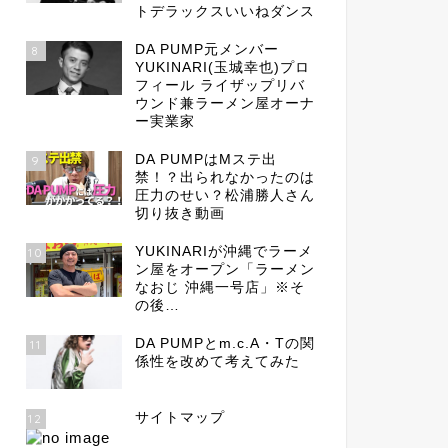
トデラックスいいねダンス
DA PUMP元メンバー
8
YUKINARI(玉城幸也)プロ
フィール ライザップリバ
ウンド兼ラーメン屋オーナ
ー実業家
DA PUMPはMステ出
9
禁！？出られなかったのは
圧力のせい？松浦勝人さん
切り抜き動画
YUKINARIが沖縄でラーメ
10
ン屋をオープン「ラーメン
なおじ 沖縄一号店」※そ
の後…
DA PUMPとm.c.A・Tの関
11
係性を改めて考えてみた
サイトマップ
12