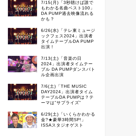
7/15(月)「3秒聴けば誰で
もわかる名曲ベスト100」
DA PUMP過去映像流れる
かも？
6/26(水)「テレ東ミュージ
ックフェス2024」出演者
タイムテーブルDA PUMP
出演！
7/13(土)「音楽の日
2024」出演者タイムテー
ブル DA PUMPダンスバト
ル企画出演
7/6(土)「THE MUSIC
DAY2024」出演者タイム
テーブルDA PUMPは？テ
ーマは”サプライズ”
6/29(土)「いくらかわかる
金?★豪華3時間SP!」
ISSAスタジオゲスト