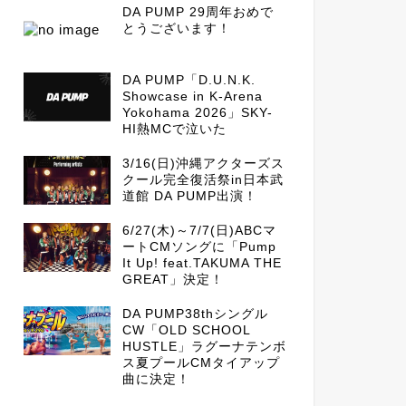
DA PUMP 29周年おめで
とうございます！
DA PUMP「D.U.N.K.
Showcase in K-Arena
Yokohama 2026」SKY-
HI熱MCで泣いた
3/16(日)沖縄アクターズス
クール完全復活祭in日本武
道館 DA PUMP出演！
6/27(木)～7/7(日)ABCマ
ートCMソングに「Pump
It Up! feat.TAKUMA THE
GREAT」決定！
DA PUMP38thシングル
CW「OLD SCHOOL
HUSTLE」ラグーナテンボ
ス夏プールCMタイアップ
曲に決定！