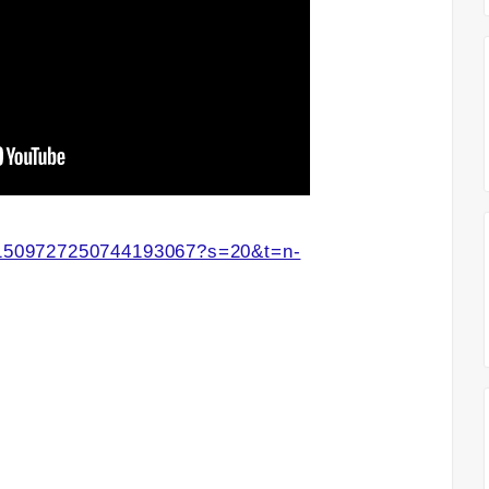
s/1509727250744193067?s=20&t=n-