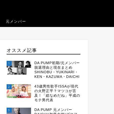
元メンバー
オススメ記事
DA PUMP初期/元メンバー
1
脱退理由と現在まとめ
SHINOBU・YUKINARI・
KEN・KAZUMA・DAICHI
43歳男性歌手ISSAが現代
2
の火野正平？マツコが言
及！「総なめだね」平成の
モテ男代表
DA PUMP 元メンバー
3