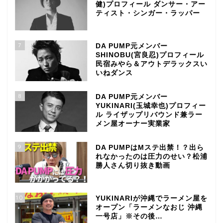
健)プロフィール ダンサー・アー
ティスト・シンガー・ラッパー
7
DA PUMP元メンバー
SHINOBU(宮良忍)プロフィール
民宿みやら＆アウトデラックスい
いねダンス
8
DA PUMP元メンバー
YUKINARI(玉城幸也)プロフィー
ル ライザップリバウンド兼ラー
メン屋オーナー実業家
9
DA PUMPはMステ出禁！？出ら
れなかったのは圧力のせい？松浦
勝人さん切り抜き動画
10
YUKINARIが沖縄でラーメン屋を
オープン「ラーメンなおじ 沖縄
一号店」※その後…