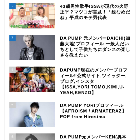
2
43歳男性歌手ISSAが現代の火野
正平？マツコが言及！「総なめだ
ね」平成のモテ男代表
3
DA PUMP 元メンバーDAICHI(加
藤大地)プロフィール 一般人だい
ちとして子供たちにダンスの楽し
さを教えたい
4
DAPUMP現在のメンバープロフ
ィール‼公式サイト,ツイッター,
ブログ,インスタ
【ISSA,YORI,TOMO,KIMI,U-
YEAH,KENZO】
5
DA PUMP YORIプロフィール
【AFROISM / ARMATERAZ】
POP from Hirosima
6
DA PUMP元メンバーKEN(奥本