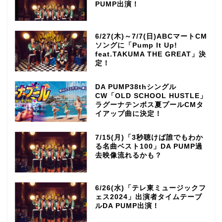
PUMP出演！
6/27(木)～7/7(日)ABCマートCM
ソングに「Pump It Up!
feat.TAKUMA THE GREAT」決
定！
DA PUMP38thシングル
CW「OLD SCHOOL HUSTLE」
ラグーナテンボス夏プールCMタ
イアップ曲に決定！
7/15(月)「3秒聴けば誰でもわか
る名曲ベスト100」DA PUMP過
去映像流れるかも？
6/26(水)「テレ東ミュージックフ
ェス2024」出演者タイムテーブ
ルDA PUMP出演！