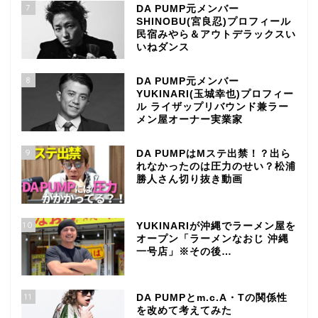
7
DA PUMP元メンバー
SHINOBU(宮良忍)プロフィール
民宿みやら＆アウトデラックスい
いねダンス
8
DA PUMP元メンバー
YUKINARI(玉城幸也)プロフィー
ル ライザップリバウンド兼ラー
メン屋オーナー実業家
9
DA PUMPはMステ出禁！？出ら
れなかったのは圧力のせい？松浦
勝人さん切り抜き動画
10
YUKINARIが沖縄でラーメン屋を
オープン「ラーメンなおじ 沖縄
一号店」※その後…
11
DA PUMPとm.c.A・Tの関係性
を改めて考えてみた