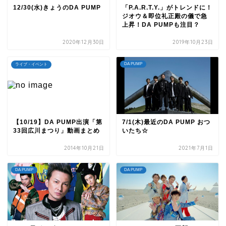
12/30(水)きょうのDA PUMP
「P.A.R.T.Y.」がトレンドに！
ジオウ＆即位礼正殿の儀で急
上昇！DA PUMPも注目？
2020年12月30日
2019年10月23日
DA PUMP
ライブ・イベント
【10/19】DA PUMP出演「第
7/1(木)最近のDA PUMP おつ
33回広川まつり」動画まとめ
いたち☆
2014年10月21日
2021年7月1日
DA PUMP
DA PUMP