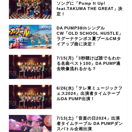
ソングに「Pump It Up!
feat.TAKUMA THE GREAT」決
定！
DA PUMP38thシングル
CW「OLD SCHOOL HUSTLE」
ラグーナテンボス夏プールCMタ
イアップ曲に決定！
7/15(月)「3秒聴けば誰でもわか
る名曲ベスト100」DA PUMP過
去映像流れるかも？
6/26(水)「テレ東ミュージックフ
ェス2024」出演者タイムテーブ
ルDA PUMP出演！
7/13(土)「音楽の日2024」出演
者タイムテーブル DA PUMPダン
スバトル企画出演