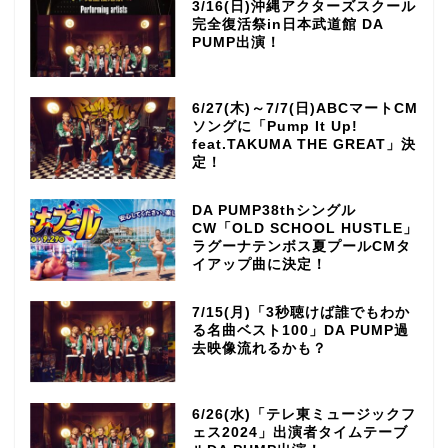
3/16(日)沖縄アクターズスクール
完全復活祭in日本武道館 DA
PUMP出演！
6/27(木)～7/7(日)ABCマートCM
ソングに「Pump It Up!
feat.TAKUMA THE GREAT」決
定！
DA PUMP38thシングル
CW「OLD SCHOOL HUSTLE」
ラグーナテンボス夏プールCMタ
イアップ曲に決定！
7/15(月)「3秒聴けば誰でもわか
る名曲ベスト100」DA PUMP過
去映像流れるかも？
6/26(水)「テレ東ミュージックフ
ェス2024」出演者タイムテーブ