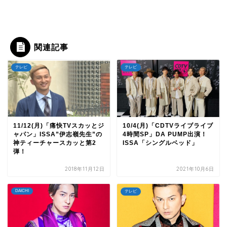
関連記事
テレビ
テレビ
11/12(月)「痛快TVスカッとジ
10/4(月)「CDTVライブライブ
ャパン」ISSA”伊志嶺先生”の
4時間SP」DA PUMP出演！
神ティーチャースカッと第2
ISSA「シングルベッド」
弾！
2018年11月12日
2021年10月6日
DAICHI
テレビ