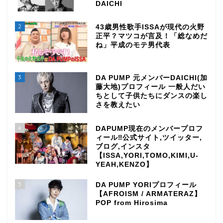
DAICHI
2
43歳男性歌手ISSAが現代の火野
正平？マツコが言及！「総なめだ
ね」平成のモテ男代表
3
DA PUMP 元メンバーDAICHI(加
藤大地)プロフィール 一般人だい
ちとして子供たちにダンスの楽し
さを教えたい
4
DAPUMP現在のメンバープロフ
ィール‼公式サイト,ツイッター,
ブログ,インスタ
【ISSA,YORI,TOMO,KIMI,U-
YEAH,KENZO】
5
DA PUMP YORIプロフィール
【AFROISM / ARMATERAZ】
POP from Hirosima