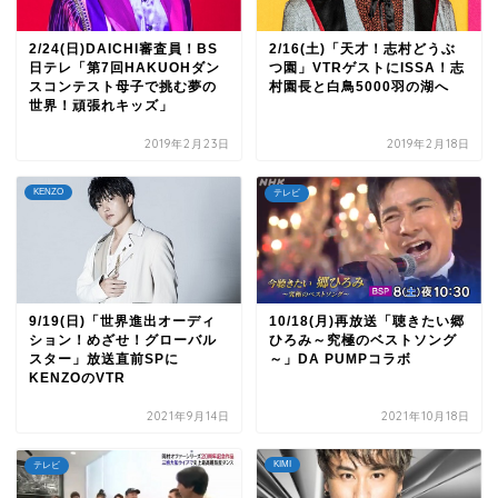
2/24(日)DAICHI審査員！BS
2/16(土)「天才！志村どうぶ
日テレ「第7回HAKUOHダン
つ園」VTRゲストにISSA！志
スコンテスト母子で挑む夢の
村園長と白鳥5000羽の湖へ
世界！頑張れキッズ」
2019年2月23日
2019年2月18日
KENZO
テレビ
9/19(日)「世界進出オーディ
10/18(月)再放送「聴きたい郷
ション！めざせ！グローバル
ひろみ～究極のベストソング
スター」放送直前SPに
～」DA PUMPコラボ
KENZOのVTR
2021年9月14日
2021年10月18日
KIMI
テレビ