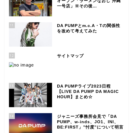
オープン「ラーメンなおじ 沖縄
一号店」※その後…
11
DA PUMPとm.c.A・Tの関係性
を改めて考えてみた
12
サイトマップ
13
DA PUMPライブ2023日程
【LIVE DA PUMP DA MAGIC
HOUR】まとめ☆
14
ジャニーズ事務所会見で「DA
PUMP、w-inds、JO1、INI、
BE:FIRST」”忖度”について明言