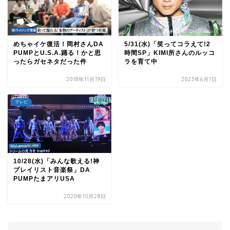
めちゃイケ復活！岡村さんDA
5/31(水)「笑ってコラえて!2
PUMPとU.S.A.踊る！かと思
時間SP」KIMI所さんのルッコ
ったらガセネタだった件
ラを育て中
2018年11月19日
2023年6月1日
テレビ
10/28(水)「みんな歌える!神
プレイリスト音楽祭」DA
PUMPたまアリUSA
2020年10月28日