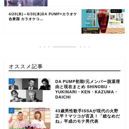
4/20(木)～6/30(木)DA PUMP×カラオケ
合衆国 カラオケコ...
オススメ記事
1
DA PUMP初期/元メンバー脱退理
由と現在まとめ SHINOBU・
YUKINARI・KEN・KAZUMA・
DAICHI
2
43歳男性歌手ISSAが現代の火野
正平？マツコが言及！「総なめだ
ね」平成のモテ男代表