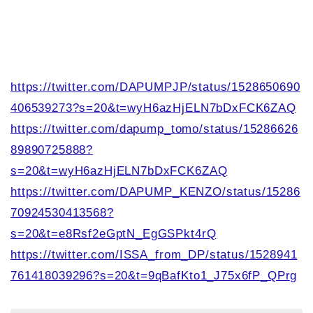
https://twitter.com/DAPUMPJP/status/1528650690
406539273?s=20&t=wyH6azHjELN7bDxFCK6ZAQ
https://twitter.com/dapump_tomo/status/15286626
89890725888?
s=20&t=wyH6azHjELN7bDxFCK6ZAQ
https://twitter.com/DAPUMP_KENZO/status/15286
70924530413568?
s=20&t=e8Rsf2eGptN_EgGSPkt4rQ
https://twitter.com/ISSA_from_DP/status/1528941
761418039296?s=20&t=9qBafKto1_J75x6fP_QPrg