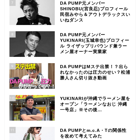
7
DA PUMP元メンバー
SHINOBU(宮良忍)プロフィール
民宿みやら＆アウトデラックスい
いねダンス
8
DA PUMP元メンバー
YUKINARI(玉城幸也)プロフィー
ル ライザップリバウンド兼ラー
メン屋オーナー実業家
9
DA PUMPはMステ出禁！？出ら
れなかったのは圧力のせい？松浦
勝人さん切り抜き動画
10
YUKINARIが沖縄でラーメン屋を
オープン「ラーメンなおじ 沖縄
一号店」※その後…
11
DA PUMPとm.c.A・Tの関係性
を改めて考えてみた