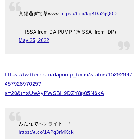
真顔過ぎて草www
https://t.co/kgBDa2qQ0D
— ISSA from DA PUMP (@ISSA_from_DP)
May 25, 2022
https://twitter.com/dapump_tomo/status/15292997
45792897025?
s=20&t=sUwAyPWSBH9DZY8p05N6kA
みんなでペンライト！！
https://t.co/1APq3rMXck