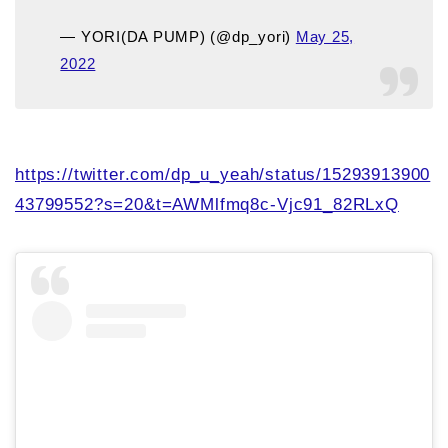
— YORI(DA PUMP) (@dp_yori)
May 25,
2022
https://twitter.com/dp_u_yeah/status/15293913900
43799552?s=20&t=AWMlfmq8c-Vjc91_82RLxQ