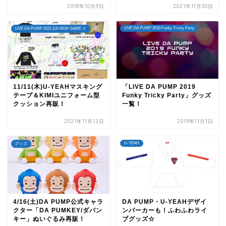
2018年10月9日
2021年11月30日
LIVE DA PUMP 2019 Funky Tricky Party
LIVE DA PUMP 2021 DA NEW GAME Ⅱ
11/11(木)U-YEAHマスキング
「LIVE DA PUMP 2019
テープ＆KIMIユニフォーム型
Funky Tricky Party」グッズ
クッション再販！
一覧！
2021年11月12日
2019年11月1日
U-YEAH
グッズ
4/16(土)DA PUMP公式キャラ
DA PUMP・U-YEAHデザイ
クター「DA PUMKEY/ダパン
ンパーカーも！ふわふわライ
キー」ぬいぐるみ再販！
ブグッズ☆