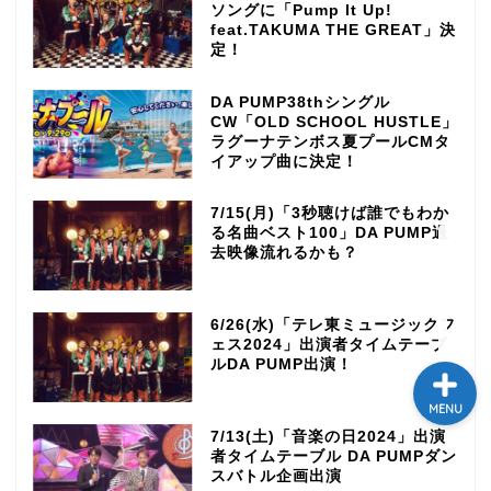
ソングに「Pump It Up!
feat.TAKUMA THE GREAT」決
テレビ
定！
ラジオ
DA PUMP38thシングル
CW「OLD SCHOOL HUSTLE」
ラグーナテンボス夏プールCMタ
メゾン・ド・ミュージック
イアップ曲に決定！
～DA PUMP YORIの晴れ
ばれラジオ～
7/15(月)「3秒聴けば誰でもわか
る名曲ベスト100」DA PUMP過
去映像流れるかも？
ライブ・イベント
6/26(水)「テレ東ミュージックフ
ェス2024」出演者タイムテーブ
ルDA PUMP出演！
MENU
7/13(土)「音楽の日2024」出演
者タイムテーブル DA PUMPダン
スバトル企画出演