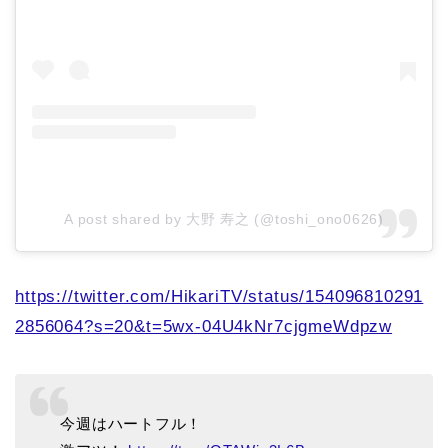
A post shared by 大野 寿之 (@toshi_ono0626)
https://twitter.com/HikariTV/status/154096810291
2856064?s=20&t=5wx-04U4kNr7cjgmeWdpzw
今週はハートフル！