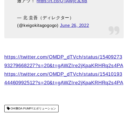
激アツ！
https://t.co/QTAWjc3L6B
— 北 圭吾（ディレクター）
(@keigokitagogogo)
June 26, 2022
https://twitter.com/OMDP_dTVch/status/15409273
93279668227?s=20&t=gAWZIre2jKpaKRHRq2s4PA
https://twitter.com/OMDP_dTVch/status/15410193
44460992512?s=20&t=gAWZIre2jKpaKRHRq2s4PA
OH!舞DA PUMP!!エボリューション