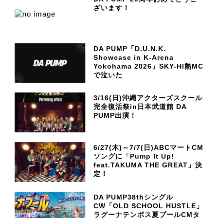
ざいます！
DA PUMP「D.U.N.K.
Showcase in K-Arena
Yokohama 2026」SKY-HI熱MC
で泣いた
3/16(日)沖縄アクターズスクール
完全復活祭in日本武道館 DA
PUMP出演！
6/27(木)～7/7(日)ABCマートCM
ソングに「Pump It Up!
feat.TAKUMA THE GREAT」決
定！
DA PUMP38thシングル
CW「OLD SCHOOL HUSTLE」
ラグーナテンボス夏プールCMタ