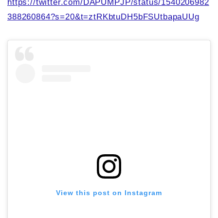
https://twitter.com/DAPUMPJP/status/1540206982
388260864?s=20&t=ztRKbtuDH5bFSUtbapaUUg
View this post on Instagram