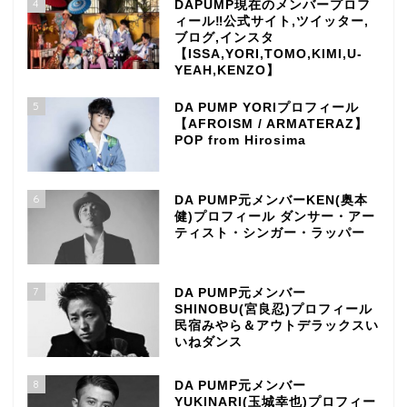
4
DAPUMP現在のメンバープロフ
ィール‼公式サイト,ツイッター,
ブログ,インスタ
【ISSA,YORI,TOMO,KIMI,U-
YEAH,KENZO】
5
DA PUMP YORIプロフィール
【AFROISM / ARMATERAZ】
POP from Hirosima
6
DA PUMP元メンバーKEN(奥本
健)プロフィール ダンサー・アー
ティスト・シンガー・ラッパー
7
DA PUMP元メンバー
SHINOBU(宮良忍)プロフィール
民宿みやら＆アウトデラックスい
いねダンス
8
DA PUMP元メンバー
YUKINARI(玉城幸也)プロフィー