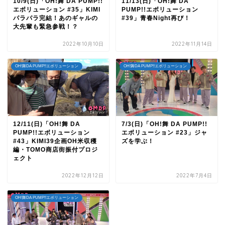
10/9(日)「OH!舞 DA PUMP!!
11/13(日)「OH!舞 DA
エボリューション #35」KIMI
PUMP!!エボリューション
パラパラ完結！あのギャルの
#39」青春Night再び！
大先輩も緊急参戦！？
2022年10月10日
2022年11月14日
OH!舞DA PUMP!!エボリューション
OH!舞DA PUMP!!エボリューション
12/11(日)「OH!舞 DA
7/3(日)「OH!舞 DA PUMP!!
PUMP!!エボリューション
エボリューション #23」ジャ
#43」KIMI39企画OH米収穫
ズを学ぶ！
編・TOMO商店街振付プロジ
ェクト
2022年12月12日
2022年7月4日
OH!舞DA PUMP!!エボリューション