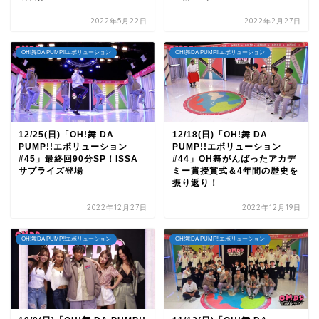
2022年5月22日
2022年2月27日
OH!舞DA PUMP!!エボリューション
OH!舞DA PUMP!!エボリューション
12/25(日)「OH!舞 DA
12/18(日)「OH!舞 DA
PUMP!!エボリューション
PUMP!!エボリューション
#45」最終回90分SP！ISSA
#44」OH舞がんばったアカデ
サプライズ登場
ミー賞授賞式＆4年間の歴史を
振り返り！
2022年12月27日
2022年12月19日
OH!舞DA PUMP!!エボリューション
OH!舞DA PUMP!!エボリューション