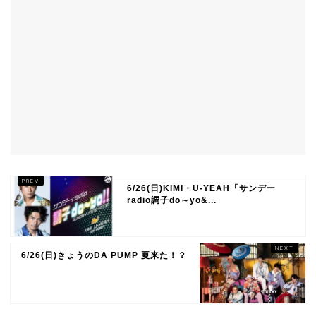
6/26(日)KIMI・U-YEAH「サンデー
radio調子do～yo&...
6/26(日)きょうのDA PUMP 夏来た！？