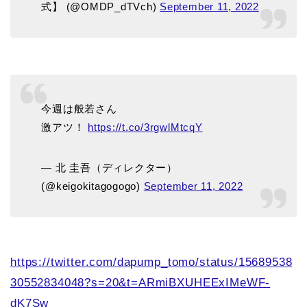
式】 (@OMDP_dTVch)
September 11, 2022
今週は般若さん
激アツ！
https://t.co/3rgwlMtcqY
— 北 圭吾（ディレクター）
(@keigokitagogogo)
September 11, 2022
https://twitter.com/dapump_tomo/status/15689538
30552834048?s=20&t=ARmiBXUHEExIMeWF-
dK7Sw