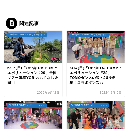
関連記事
OH!舞DA PUMP!!エボリューション
OH!舞DA PUMP!!エボリューション
6/12(日)「OH!舞 DA PUMP!!
8/14(日)「OH!舞 DA PUMP!!
エボリューション #20」全国
エボリューション #28」
ツアー密着YORIおもてなし＠
TOMOダンスの師・JUN登
岡山
場！コラボダンスも
2022年6月12日
2022年8月15日
OH!舞DA PUMP!!エボリューション
OH!舞DA PUMP!!エボリューション