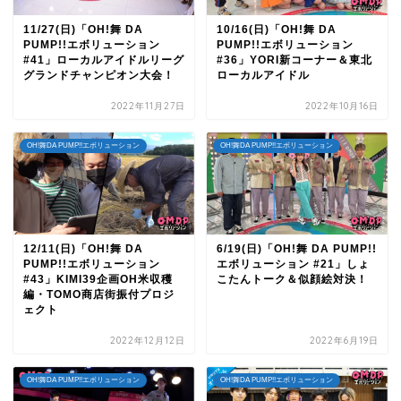
11/27(日)「OH!舞 DA
10/16(日)「OH!舞 DA
PUMP!!エボリューション
PUMP!!エボリューション
#41」ローカルアイドルリーグ
#36」YORI新コーナー＆東北
グランドチャンピオン大会！
ローカルアイドル
2022年11月27日
2022年10月16日
OH!舞DA PUMP!!エボリューション
OH!舞DA PUMP!!エボリューション
12/11(日)「OH!舞 DA
6/19(日)「OH!舞 DA PUMP!!
PUMP!!エボリューション
エボリューション #21」しょ
#43」KIMI39企画OH米収穫
こたんトーク＆似顔絵対決！
編・TOMO商店街振付プロジ
ェクト
2022年12月12日
2022年6月19日
OH!舞DA PUMP!!エボリューション
OH!舞DA PUMP!!エボリューション