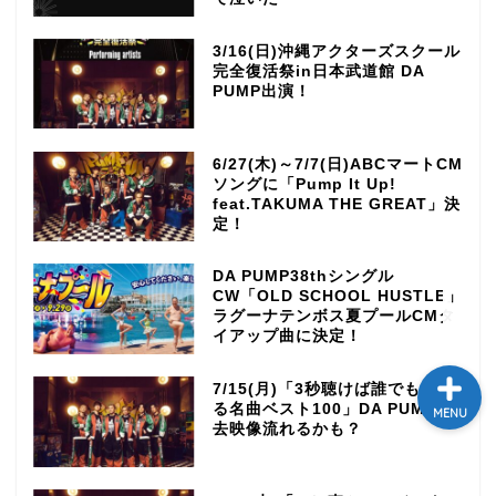
テレビ
3/16(日)沖縄アクターズスクール
完全復活祭in日本武道館 DA
PUMP出演！
ラジオ
メゾン・ド・ミュージック
6/27(木)～7/7(日)ABCマートCM
～DA PUMP YORIの晴れ
ソングに「Pump It Up!
ばれラジオ～
feat.TAKUMA THE GREAT」決
定！
ライブ・イベント
DA PUMP38thシングル
CW「OLD SCHOOL HUSTLE」
ラグーナテンボス夏プールCMタ
イアップ曲に決定！
7/15(月)「3秒聴けば誰でもわか
る名曲ベスト100」DA PUMP過
MENU
去映像流れるかも？