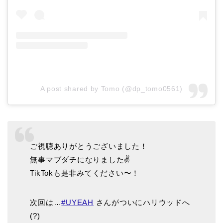
A post shared by Tomo (@dp_tomo0561)
ご視聴ありがとうございました！
無事マブダチになりました✌️
TikTokも是非みてください〜！
次回は…
#UYEAH
さんがついにハリウッドへ
(?)