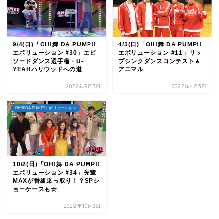
9/4(日)「OH!舞 DA PUMP!!
4/3(日)「OH!舞 DA PUMP!!
エボリューション #30」エピ
エボリューション #11」リッ
ソードダンス選手権・U-
プシンクダンスコンテスト＆
YEAHハリウッドへの道
アニマル
2022年9月3日
2022年4月3日
OH!舞DA PUMP!!エボリューション
10/2(日)「OH!舞 DA PUMP!!
エボリューション #34」先輩
MAXが番組乗っ取り！？SPシ
ョーケースも☆
2022年10月3日