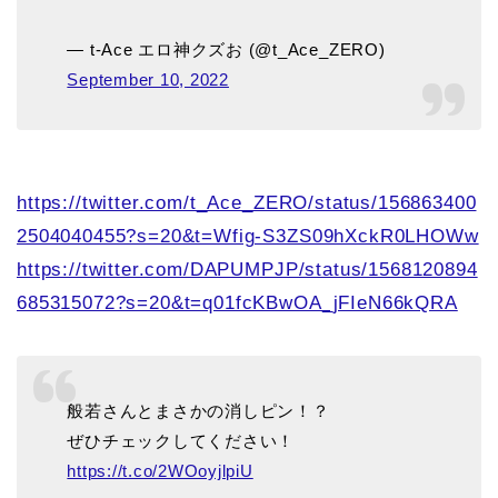
— t-Ace エロ神クズお (@t_Ace_ZERO)
September 10, 2022
https://twitter.com/t_Ace_ZERO/status/156863400
2504040455?s=20&t=Wfig-S3ZS09hXckR0LHOWw
https://twitter.com/DAPUMPJP/status/1568120894
685315072?s=20&t=q01fcKBwOA_jFIeN66kQRA
般若さんとまさかの消しピン！？
ぜひチェックしてください！
https://t.co/2WOoyjlpiU