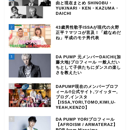
由と現在まとめ SHINOBU・
YUKINARI・KEN・KAZUMA・
DAICHI
2
43歳男性歌手ISSAが現代の火野
正平？マツコが言及！「総なめだ
ね」平成のモテ男代表
3
DA PUMP 元メンバーDAICHI(加
藤大地)プロフィール 一般人だい
ちとして子供たちにダンスの楽し
さを教えたい
4
DAPUMP現在のメンバープロフ
ィール‼公式サイト,ツイッター,
ブログ,インスタ
【ISSA,YORI,TOMO,KIMI,U-
YEAH,KENZO】
5
DA PUMP YORIプロフィール
【AFROISM / ARMATERAZ】
POP from Hirosima