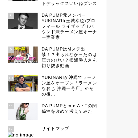
トデラックスいいねダンス
DA PUMP元メンバー
8
YUKINARI(玉城幸也)プロ
フィール ライザップリバ
ウンド兼ラーメン屋オーナ
ー実業家
DA PUMPはMステ出
9
禁！？出られなかったのは
圧力のせい？松浦勝人さん
切り抜き動画
YUKINARIが沖縄でラーメ
10
ン屋をオープン「ラーメン
なおじ 沖縄一号店」※そ
の後…
DA PUMPとm.c.A・Tの関
11
係性を改めて考えてみた
サイトマップ
12