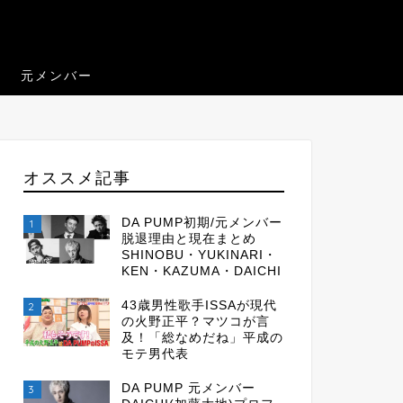
元メンバー
オススメ記事
DA PUMP初期/元メンバー
1
脱退理由と現在まとめ
SHINOBU・YUKINARI・
KEN・KAZUMA・DAICHI
43歳男性歌手ISSAが現代
2
の火野正平？マツコが言
及！「総なめだね」平成の
モテ男代表
DA PUMP 元メンバー
3