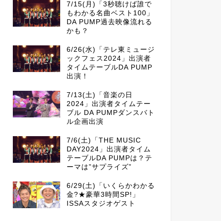
7/15(月)「3秒聴けば誰で
もわかる名曲ベスト100」
DA PUMP過去映像流れる
かも？
6/26(水)「テレ東ミュージ
ックフェス2024」出演者
タイムテーブルDA PUMP
出演！
7/13(土)「音楽の日
2024」出演者タイムテー
ブル DA PUMPダンスバト
ル企画出演
7/6(土)「THE MUSIC
DAY2024」出演者タイム
テーブルDA PUMPは？テ
ーマは”サプライズ”
6/29(土)「いくらかわかる
金?★豪華3時間SP!」
ISSAスタジオゲスト