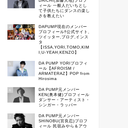
DAICHI(加藤大地)プロフ
ィール 一般人だいちとし
て子供たちにダンスの楽し
さを教えたい
DAPUMP現在のメンバー
4
プロフィール‼公式サイト,
ツイッター,ブログ,インス
タ
【ISSA,YORI,TOMO,KIM
I,U-YEAH,KENZO】
DA PUMP YORIプロフィ
5
ール【AFROISM /
ARMATERAZ】POP from
Hirosima
DA PUMP元メンバー
6
KEN(奥本健)プロフィール
ダンサー・アーティスト・
シンガー・ラッパー
DA PUMP元メンバー
7
SHINOBU(宮良忍)プロフ
ィール 民宿みやら＆アウ