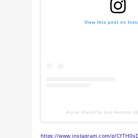
View this post on Ins
A post shared by Issa hentona (
https://www.instagram.com/p/CfTH0s