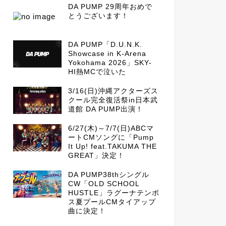
DA PUMP 29周年おめで
とうございます！
DA PUMP「D.U.N.K.
Showcase in K-Arena
Yokohama 2026」SKY-
HI熱MCで泣いた
3/16(日)沖縄アクターズス
クール完全復活祭in日本武
道館 DA PUMP出演！
6/27(木)～7/7(日)ABCマ
ートCMソングに「Pump
It Up! feat.TAKUMA THE
GREAT」決定！
DA PUMP38thシングル
CW「OLD SCHOOL
HUSTLE」ラグーナテンボ
ス夏プールCMタイアップ
曲に決定！