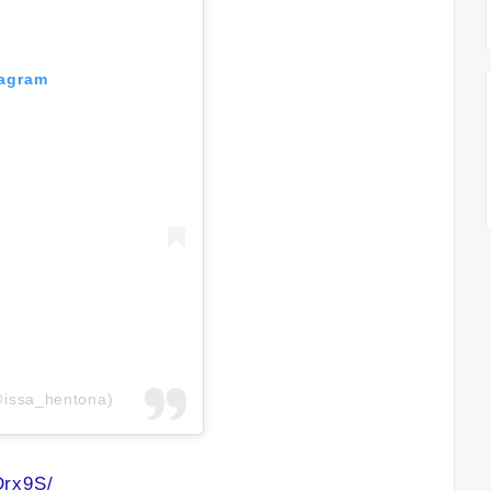
tagram
@issa_hentona)
Drx9S/