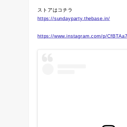
ストアはコチラ
https://sundayparty.thebase.in/
https://www.instagram.com/p/CfBTAa