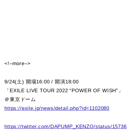
<!–more–>
9/24(土) 開場16:00 / 開演18:00
「EXILE LIVE TOUR 2022 “POWER OF WISH”」
＠東京ドーム
https://exile.jp/news/detail.php?id=1102080
https://twitter.com/DAPUMP_KENZO/status/15736