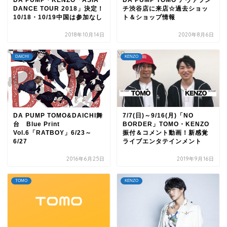
DANCE TOUR 2018」決定！
チ渋谷店に来店☆過去ショッ
10/18・10/19中国は参加なし
ト＆ショップ情報
2018年10月14日
2020年8月6日
DAICHI
KENZO
DA PUMP TOMO&DAICHI舞
7/7(日)～9/16(月)「NO
台 Blue Print
BORDER」TOMO・KENZO
Vol.6「RATBOY」6/23～
振付＆コメント動画！新感覚
6/27
ライブエンタテインメント
2016年6月25日
2019年9月16日
TOMO
KENZO