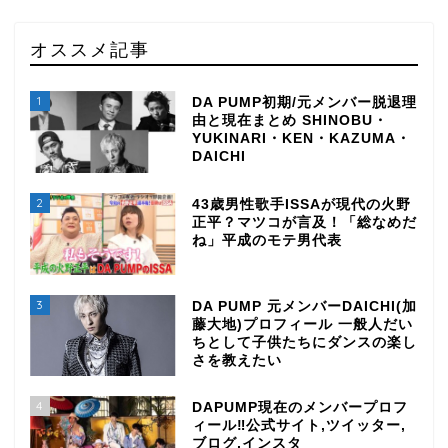
オススメ記事
1
DA PUMP初期/元メンバー脱退理
由と現在まとめ SHINOBU・
YUKINARI・KEN・KAZUMA・
DAICHI
2
43歳男性歌手ISSAが現代の火野
正平？マツコが言及！「総なめだ
ね」平成のモテ男代表
3
DA PUMP 元メンバーDAICHI(加
藤大地)プロフィール 一般人だい
ちとして子供たちにダンスの楽し
さを教えたい
4
DAPUMP現在のメンバープロフ
ィール‼公式サイト,ツイッター,
ブログ,インスタ