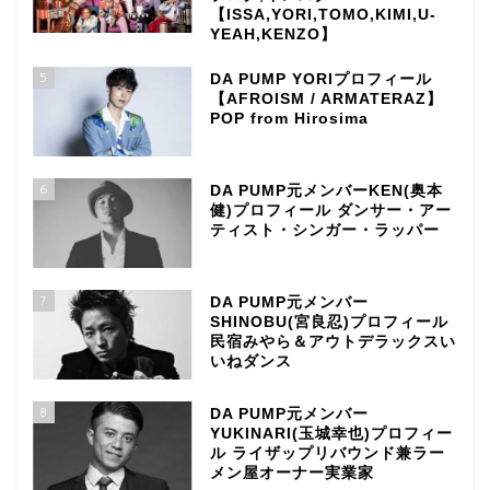
【ISSA,YORI,TOMO,KIMI,U-
YEAH,KENZO】
5
DA PUMP YORIプロフィール
【AFROISM / ARMATERAZ】
POP from Hirosima
6
DA PUMP元メンバーKEN(奥本
健)プロフィール ダンサー・アー
ティスト・シンガー・ラッパー
7
DA PUMP元メンバー
SHINOBU(宮良忍)プロフィール
民宿みやら＆アウトデラックスい
いねダンス
8
DA PUMP元メンバー
YUKINARI(玉城幸也)プロフィー
ル ライザップリバウンド兼ラー
メン屋オーナー実業家