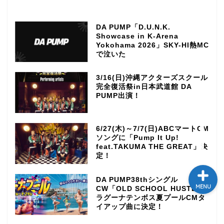
テレビ
DA PUMP「D.U.N.K.
Showcase in K-Arena
ラジオ
Yokohama 2026」SKY-HI熱MC
で泣いた
メゾン・ド・ミュージック
3/16(日)沖縄アクターズスクール
～DA PUMP YORIの晴れ
完全復活祭in日本武道館 DA
ばれラジオ～
PUMP出演！
ライブ・イベント
6/27(木)～7/7(日)ABCマートCM
ソングに「Pump It Up!
feat.TAKUMA THE GREAT」決
定！
DA PUMP38thシングル
MENU
CW「OLD SCHOOL HUSTLE」
ラグーナテンボス夏プールCMタ
イアップ曲に決定！