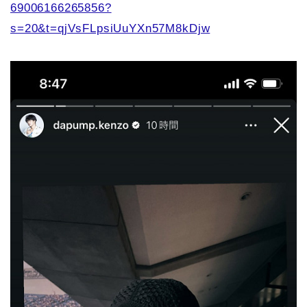
69006166265856?
s=20&t=qjVsFLpsiUuYXn57M8kDjw