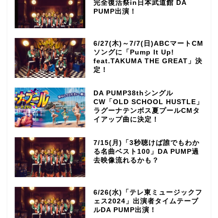
完全復活祭in日本武道館 DA
PUMP出演！
6/27(木)～7/7(日)ABCマートCM
ソングに「Pump It Up!
feat.TAKUMA THE GREAT」決
定！
DA PUMP38thシングル
CW「OLD SCHOOL HUSTLE」
ラグーナテンボス夏プールCMタ
イアップ曲に決定！
7/15(月)「3秒聴けば誰でもわか
る名曲ベスト100」DA PUMP過
去映像流れるかも？
6/26(水)「テレ東ミュージックフ
ェス2024」出演者タイムテーブ
ルDA PUMP出演！