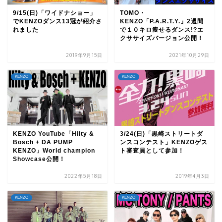
9/15(日)「ワイドナショー」
TOMO・
でKENZOダンス13冠が紹介さ
KENZO「P.A.R.T.Y.」2週間
れました
で１０キロ痩せるダンス!?エ
クササイズバージョン公開！
2019年9月15日
2021年10月29日
KENZO
KENZO
KENZO YouTube「Hilty &
3/24(日)「黒崎ストリートダ
Bosch + DA PUMP
ンスコンテスト」KENZOゲス
KENZO」World champion
ト審査員として参加！
Showcase公開！
2022年5月18日
2019年4月3日
KENZO
KENZO