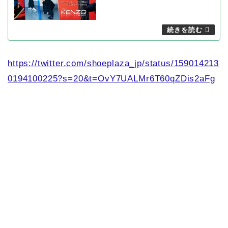
https://twitter.com/shoeplaza_jp/status/159014213
0194100225?s=20&t=OvY7UALMr6T60qZDis2aFg