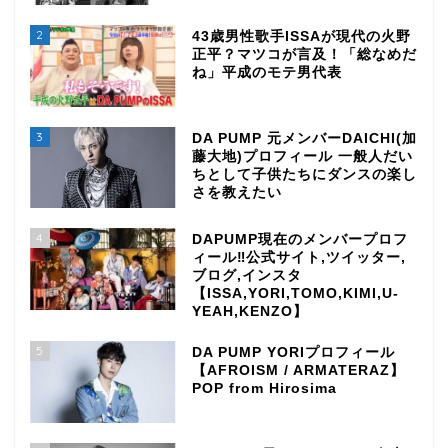
2
43歳男性歌手ISSAが現代の火野
正平？マツコが言及！「総なめだ
ね」平成のモテ男代表
3
DA PUMP 元メンバーDAICHI(加
藤大地)プロフィール 一般人だい
ちとして子供たちにダンスの楽し
さを教えたい
4
DAPUMP現在のメンバープロフ
ィール‼公式サイト,ツイッター,
ブログ,インスタ
【ISSA,YORI,TOMO,KIMI,U-
YEAH,KENZO】
5
DA PUMP YORIプロフィール
【AFROISM / ARMATERAZ】
POP from Hirosima