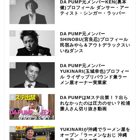
6
DA PUMP元メンバーKEN(奥本
健)プロフィール ダンサー・アー
ティスト・シンガー・ラッパー
7
DA PUMP元メンバー
SHINOBU(宮良忍)プロフィール
民宿みやら＆アウトデラックスい
いねダンス
8
DA PUMP元メンバー
YUKINARI(玉城幸也)プロフィー
ル ライザップリバウンド兼ラー
メン屋オーナー実業家
9
DA PUMPはMステ出禁！？出ら
れなかったのは圧力のせい？松浦
勝人さん切り抜き動画
10
YUKINARIが沖縄でラーメン屋を
オープン「ラーメンなおじ 沖縄