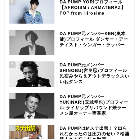
5
DA PUMP YORIプロフィール
【AFROISM / ARMATERAZ】
POP from Hirosima
6
DA PUMP元メンバーKEN(奥本
健)プロフィール ダンサー・アー
ティスト・シンガー・ラッパー
7
DA PUMP元メンバー
SHINOBU(宮良忍)プロフィール
民宿みやら＆アウトデラックスい
いねダンス
8
DA PUMP元メンバー
YUKINARI(玉城幸也)プロフィー
ル ライザップリバウンド兼ラー
メン屋オーナー実業家
9
DA PUMPはMステ出禁！？出ら
れなかったのは圧力のせい？松浦