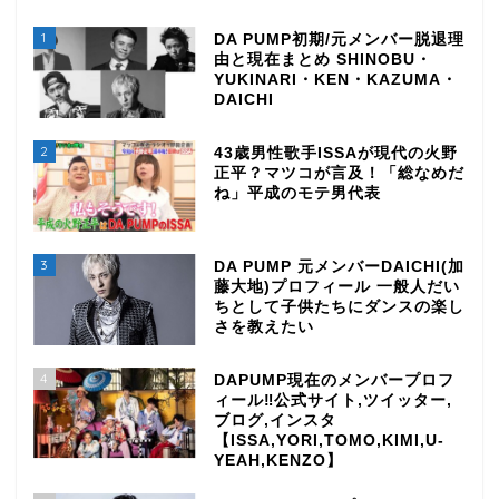
1
DA PUMP初期/元メンバー脱退理
由と現在まとめ SHINOBU・
YUKINARI・KEN・KAZUMA・
DAICHI
2
43歳男性歌手ISSAが現代の火野
正平？マツコが言及！「総なめだ
ね」平成のモテ男代表
3
DA PUMP 元メンバーDAICHI(加
藤大地)プロフィール 一般人だい
ちとして子供たちにダンスの楽し
さを教えたい
4
DAPUMP現在のメンバープロフ
ィール‼公式サイト,ツイッター,
ブログ,インスタ
【ISSA,YORI,TOMO,KIMI,U-
YEAH,KENZO】