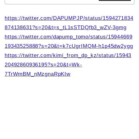
https://twitter.com/DAPUMPJP/status/1594271834
874138631?s=20&t=s_tL1sSTDQfb3_wZV-3gmg
https://twitter.com/dapump_tomo/status/15944669
19343525888?s=20&t=k7cUgrIMQM-h1p45dw2ygg
https://twitter.com/kimi_from_dp_kz/status/15943
20492860936195?s=20&t=Wk-
7TrWmBM_nMzgnaRpKIw