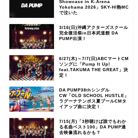
Showcase in K-Arena
Yokohama 2026」SKY-HI熱MC
で泣いた
3/16(日)沖縄アクターズスクール
完全復活祭in日本武道館 DA
PUMP出演！
6/27(木)～7/7(日)ABCマートCM
ソングに「Pump It Up!
feat.TAKUMA THE GREAT」決
定！
DA PUMP38thシングル
CW「OLD SCHOOL HUSTLE」
ラグーナテンボス夏プールCMタ
イアップ曲に決定！
7/15(月)「3秒聴けば誰でもわか
る名曲ベスト100」DA PUMP過
去映像流れるかも？