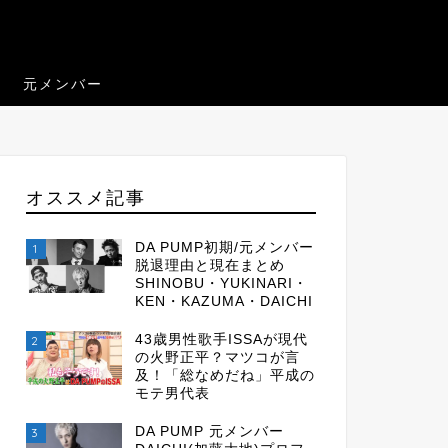
元メンバー
オススメ記事
DA PUMP初期/元メンバー
1
脱退理由と現在まとめ
SHINOBU・YUKINARI・
KEN・KAZUMA・DAICHI
43歳男性歌手ISSAが現代
2
の火野正平？マツコが言
及！「総なめだね」平成の
モテ男代表
DA PUMP 元メンバー
3