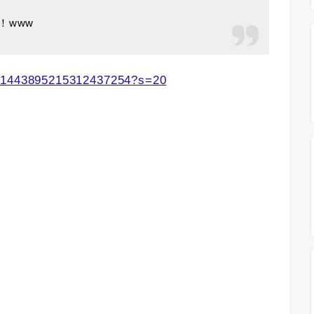
！www
s/1443895215312437254?s=20