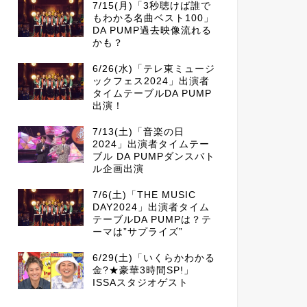
7/15(月)「3秒聴けば誰で
もわかる名曲ベスト100」
DA PUMP過去映像流れる
かも？
6/26(水)「テレ東ミュージ
ックフェス2024」出演者
タイムテーブルDA PUMP
出演！
7/13(土)「音楽の日
2024」出演者タイムテー
ブル DA PUMPダンスバト
ル企画出演
7/6(土)「THE MUSIC
DAY2024」出演者タイム
テーブルDA PUMPは？テ
ーマは”サプライズ”
6/29(土)「いくらかわかる
金?★豪華3時間SP!」
ISSAスタジオゲスト