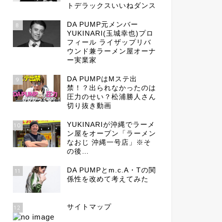
トデラックスいいねダンス
DA PUMP元メンバー
8
YUKINARI(玉城幸也)プロ
フィール ライザップリバ
ウンド兼ラーメン屋オーナ
ー実業家
DA PUMPはMステ出
9
禁！？出られなかったのは
圧力のせい？松浦勝人さん
切り抜き動画
YUKINARIが沖縄でラーメ
10
ン屋をオープン「ラーメン
なおじ 沖縄一号店」※そ
の後…
DA PUMPとm.c.A・Tの関
11
係性を改めて考えてみた
サイトマップ
12