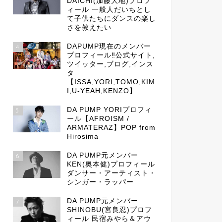
DAICHI(加藤大地)プロフ
ィール 一般人だいちとし
て子供たちにダンスの楽し
さを教えたい
DAPUMP現在のメンバー
4
プロフィール‼公式サイト,
ツイッター,ブログ,インス
タ
【ISSA,YORI,TOMO,KIM
I,U-YEAH,KENZO】
DA PUMP YORIプロフィ
5
ール【AFROISM /
ARMATERAZ】POP from
Hirosima
DA PUMP元メンバー
6
KEN(奥本健)プロフィール
ダンサー・アーティスト・
シンガー・ラッパー
DA PUMP元メンバー
7
SHINOBU(宮良忍)プロフ
ィール 民宿みやら＆アウ