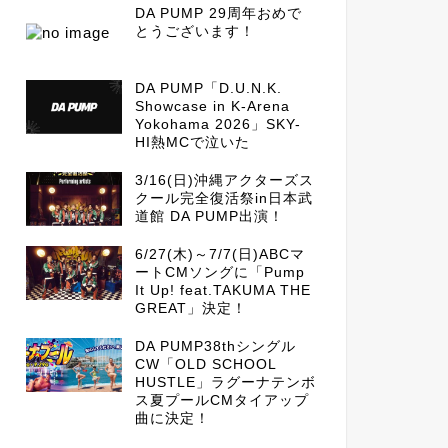
DA PUMP 29周年おめで
とうございます！
DA PUMP「D.U.N.K.
Showcase in K-Arena
Yokohama 2026」SKY-
HI熱MCで泣いた
3/16(日)沖縄アクターズス
クール完全復活祭in日本武
道館 DA PUMP出演！
6/27(木)～7/7(日)ABCマ
ートCMソングに「Pump
It Up! feat.TAKUMA THE
GREAT」決定！
DA PUMP38thシングル
CW「OLD SCHOOL
HUSTLE」ラグーナテンボ
ス夏プールCMタイアップ
曲に決定！