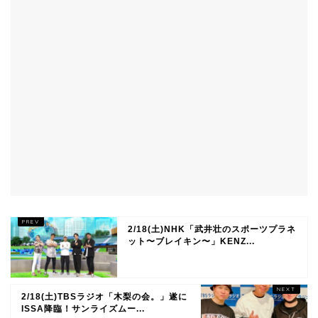
2/18(土)NHK「武井壮のスポーツプラネ
ット〜ブレイキン〜」KENZ...
2/18(土)TBSラジオ「木梨の会。」遂に
ISSA降臨！サンライズムー...