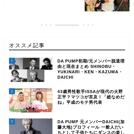
オススメ記事
1
DA PUMP初期/元メンバー脱退理
由と現在まとめ SHINOBU・
YUKINARI・KEN・KAZUMA・
DAICHI
2
43歳男性歌手ISSAが現代の火野
正平？マツコが言及！「総なめだ
ね」平成のモテ男代表
3
DA PUMP 元メンバーDAICHI(加
藤大地)プロフィール 一般人だい
ちとして子供たちにダンスの楽し