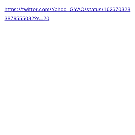
https://twitter.com/Yahoo_GYAO/status/162670328
3879555082?s=20