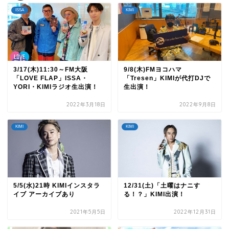
ISSA
KIMI
3/17(木)11:30～FM大阪
9/8(木)FMヨコハマ
「LOVE FLAP」ISSA・
「Tresen」KIMIが代打DJで
YORI・KIMIラジオ生出演！
生出演！
2022年3月18日
2022年9月8日
KIMI
KIMI
5/5(水)21時 KIMIインスタラ
12/31(土)「土曜はナニす
イブ アーカイブあり
る！？」KIMI出演！
2021年5月5日
2022年12月31日