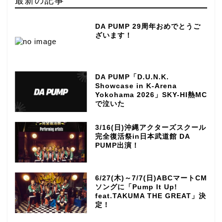
最新の記事
DA PUMP 29周年おめでとうご
ざいます！
DA PUMP「D.U.N.K.
Showcase in K-Arena
Yokohama 2026」SKY-HI熱MC
で泣いた
3/16(日)沖縄アクターズスクール
完全復活祭in日本武道館 DA
PUMP出演！
6/27(木)～7/7(日)ABCマートCM
ソングに「Pump It Up!
feat.TAKUMA THE GREAT」決
定！