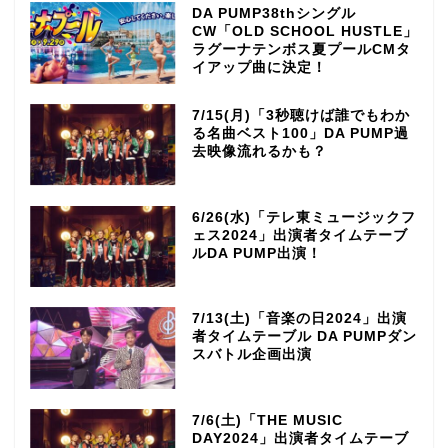
DA PUMP38thシングル
CW「OLD SCHOOL HUSTLE」
ラグーナテンボス夏プールCMタ
イアップ曲に決定！
7/15(月)「3秒聴けば誰でもわか
る名曲ベスト100」DA PUMP過
去映像流れるかも？
6/26(水)「テレ東ミュージックフ
ェス2024」出演者タイムテーブ
ルDA PUMP出演！
7/13(土)「音楽の日2024」出演
者タイムテーブル DA PUMPダン
スバトル企画出演
7/6(土)「THE MUSIC
DAY2024」出演者タイムテーブ