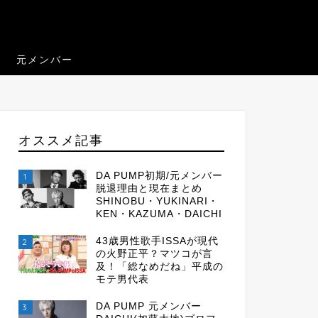
元メンバー
オススメ記事
DA PUMP初期/元メンバー
1
脱退理由と現在まとめ
SHINOBU・YUKINARI・
KEN・KAZUMA・DAICHI
43歳男性歌手ISSAが現代
2
の火野正平？マツコが言
及！「総なめだね」平成の
モテ男代表
DA PUMP 元メンバー
3