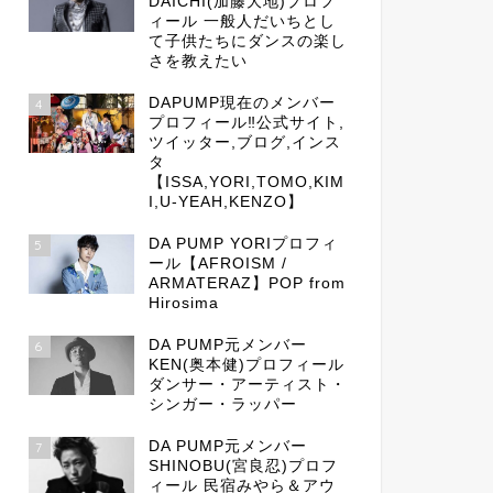
DAICHI(加藤大地)プロフ
ィール 一般人だいちとし
て子供たちにダンスの楽し
さを教えたい
DAPUMP現在のメンバー
4
プロフィール‼公式サイト,
ツイッター,ブログ,インス
タ
【ISSA,YORI,TOMO,KIM
I,U-YEAH,KENZO】
DA PUMP YORIプロフィ
5
ール【AFROISM /
ARMATERAZ】POP from
Hirosima
DA PUMP元メンバー
6
KEN(奥本健)プロフィール
ダンサー・アーティスト・
シンガー・ラッパー
DA PUMP元メンバー
7
SHINOBU(宮良忍)プロフ
ィール 民宿みやら＆アウ