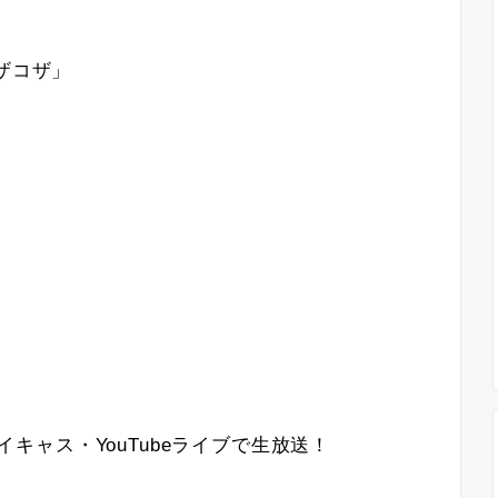
ザコザ」
ツイキャス・YouTubeライブで生放送！