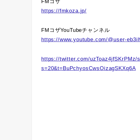
FMコザ
https://fmkoza.jp/
FMコザYouTubeチャンネル
https://www.youtube.com/@user-eb3il
https://twitter.com/uzToaz4jfSKrPMz
s=20&t=BuPchyosCwsOizagSKXq6A