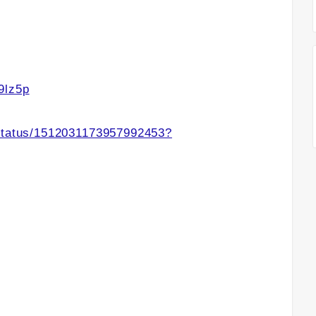
9lz5p
/status/1512031173957992453?