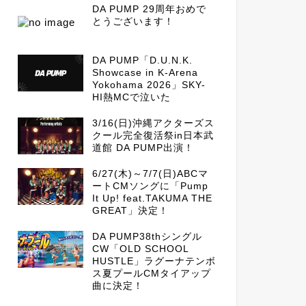
DA PUMP 29周年おめで
とうございます！
DA PUMP「D.U.N.K.
Showcase in K-Arena
Yokohama 2026」SKY-
HI熱MCで泣いた
3/16(日)沖縄アクターズス
クール完全復活祭in日本武
道館 DA PUMP出演！
6/27(木)～7/7(日)ABCマ
ートCMソングに「Pump
It Up! feat.TAKUMA THE
GREAT」決定！
DA PUMP38thシングル
CW「OLD SCHOOL
HUSTLE」ラグーナテンボ
ス夏プールCMタイアップ
曲に決定！