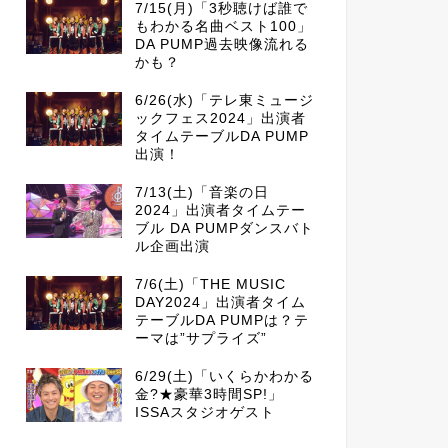
7/15(月)「3秒聴けば誰で
もわかる名曲ベスト100」
DA PUMP過去映像流れる
かも？
6/26(水)「テレ東ミュージ
ックフェス2024」出演者
タイムテーブルDA PUMP
出演！
7/13(土)「音楽の日
2024」出演者タイムテー
ブル DA PUMPダンスバト
ル企画出演
7/6(土)「THE MUSIC
DAY2024」出演者タイム
テーブルDA PUMPは？テ
ーマは”サプライズ”
6/29(土)「いくらかわかる
金?★豪華3時間SP!」
ISSAスタジオゲスト