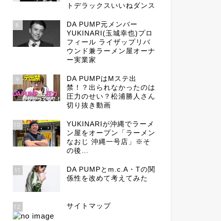
トデラックスいいねダンス
DA PUMP元メンバー
8
YUKINARI(玉城幸也)プロ
フィール ライザップリバ
ウンド兼ラーメン屋オーナ
ー実業家
DA PUMPはMステ出
9
禁！？出られなかったのは
圧力のせい？松浦勝人さん
切り抜き動画
YUKINARIが沖縄でラーメ
10
ン屋をオープン「ラーメン
なおじ 沖縄一号店」※そ
の後…
DA PUMPとm.c.A・Tの関
11
係性を改めて考えてみた
サイトマップ
12