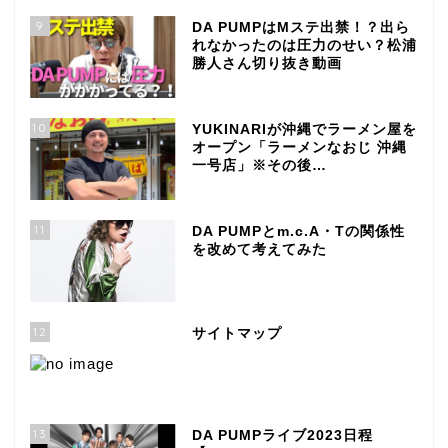
9
DA PUMPはMステ出禁！？出ら
れなかったのは圧力のせい？松浦
勝人さん切り抜き動画
10
YUKINARIが沖縄でラーメン屋を
オープン「ラーメンなおじ 沖縄
一号店」※その後…
11
DA PUMPとm.c.A・Tの関係性
を改めて考えてみた
12
サイトマップ
13
DA PUMPライブ2023日程