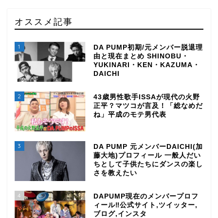
オススメ記事
1
DA PUMP初期/元メンバー脱退理
由と現在まとめ SHINOBU・
YUKINARI・KEN・KAZUMA・
DAICHI
2
43歳男性歌手ISSAが現代の火野
正平？マツコが言及！「総なめだ
ね」平成のモテ男代表
3
DA PUMP 元メンバーDAICHI(加
藤大地)プロフィール 一般人だい
ちとして子供たちにダンスの楽し
さを教えたい
4
DAPUMP現在のメンバープロフ
ィール‼公式サイト,ツイッター,
ブログ,インスタ