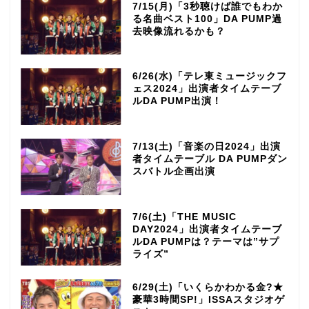
7/15(月)「3秒聴けば誰でもわか
る名曲ベスト100」DA PUMP過
去映像流れるかも？
6/26(水)「テレ東ミュージックフ
ェス2024」出演者タイムテーブ
ルDA PUMP出演！
7/13(土)「音楽の日2024」出演
者タイムテーブル DA PUMPダン
スバトル企画出演
7/6(土)「THE MUSIC
DAY2024」出演者タイムテーブ
ルDA PUMPは？テーマは”サプ
ライズ”
6/29(土)「いくらかわかる金?★
豪華3時間SP!」ISSAスタジオゲ