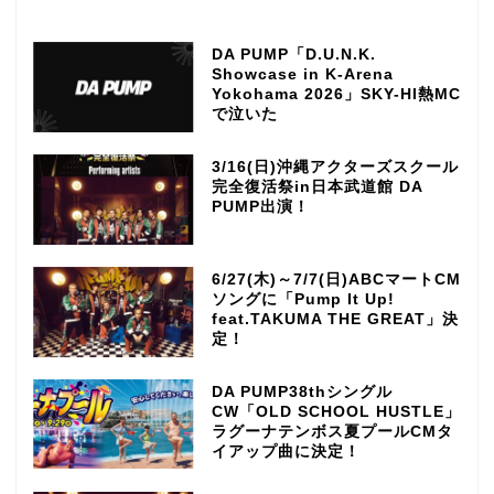
DA PUMP「D.U.N.K.
Showcase in K-Arena
Yokohama 2026」SKY-HI熱MC
で泣いた
3/16(日)沖縄アクターズスクール
完全復活祭in日本武道館 DA
PUMP出演！
6/27(木)～7/7(日)ABCマートCM
ソングに「Pump It Up!
feat.TAKUMA THE GREAT」決
定！
DA PUMP38thシングル
CW「OLD SCHOOL HUSTLE」
ラグーナテンボス夏プールCMタ
イアップ曲に決定！