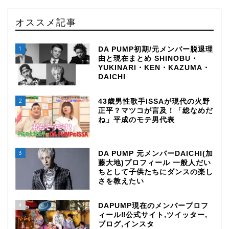
オススメ記事
1
DA PUMP初期/元メンバー脱退理
由と現在まとめ SHINOBU・
YUKINARI・KEN・KAZUMA・
DAICHI
2
43歳男性歌手ISSAが現代の火野
正平？マツコが言及！「総なめだ
ね」平成のモテ男代表
3
DA PUMP 元メンバーDAICHI(加
藤大地)プロフィール 一般人だい
ちとして子供たちにダンスの楽し
さを教えたい
4
DAPUMP現在のメンバープロフ
ィール‼公式サイト,ツイッター,
TOP
ブログ,インスタ