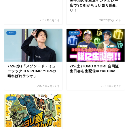
★宇治の本格派インドカレー
店でYORIがちょいヨリ飴配
り！
2019年3月5日
2022年5月30日
YORI
TOMO
7/26(水)「メゾン・ド・ミュ
2/5(土)TOMO＆YORI 合同誕
ージック DA PUMP YORIの
生日会を生配信＠YouTube
晴ればれラジオ」
2023年7月27日
2022年2月6日
YORI