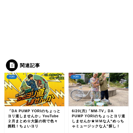
関連記事
YORI
YORI
「DA PUMP YORIのちょっと
6/20(月)「MM-TV」DA
ヨリ道しませんか」YouTube
PUMP YORIのちょっとヨリ道
２月まとめ☆大阪の街で色々
しませんか★ＭＭな人“めっち
挑戦！ちょいヨリ
ゃミュージックな人”探し！