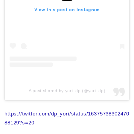
View this post on Instagram
A post shared by yori_dp (@yori_dp)
https://twitter.com/dp_yori/status/16375738302470
88129?s=20