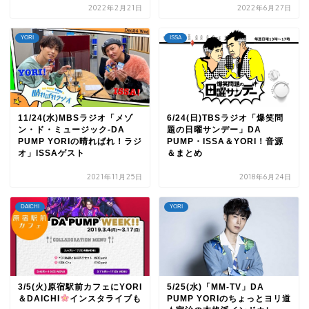
2022年2月21日
2022年6月27日
YORI
ISSA
11/24(水)MBSラジオ「メゾ
6/24(日)TBSラジオ「爆笑問
ン・ド・ミュージック‐DA
題の日曜サンデー」DA
PUMP YORIの晴ればれ！ラジ
PUMP・ISSA＆YORI！音源
オ」ISSAゲスト
＆まとめ
2021年11月25日
2018年6月24日
DAICHI
YORI
3/5(火)原宿駅前カフェにYORI
5/25(水)「MM-TV」DA
＆DAICHI
インスタライブも
PUMP YORIのちょっとヨリ道