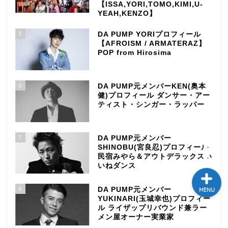
【ISSA,YORI,TOMO,KIMI,U-
YEAH,KENZO】
テレビ
5
DA PUMP YORIプロフィール
ラジオ
【AFROISM / ARMATERAZ】
POP from Hirosima
メゾン・ド・ミュージック
～DA PUMP YORIの晴れ
6
DA PUMP元メンバーKEN(奥本
ばれラジオ～
健)プロフィール ダンサー・アー
ティスト・シンガー・ラッパー
ライブ・イベント
7
DA PUMP元メンバー
SHINOBU(宮良忍)プロフィール
民宿みやら＆アウトデラックスい
いねダンス
8
DA PUMP元メンバー
MENU
YUKINARI(玉城幸也)プロフィー
ル ライザップリバウンド兼ラー
メン屋オーナー実業家