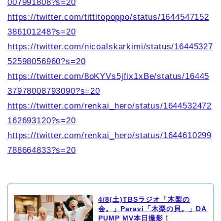
007991808?s=20
https://twitter.com/tittitopoppo/status/1644547152
386101248?s=20
https://twitter.com/nicoalskarkimi/status/16445327
52598056960?s=20
https://twitter.com/8oKYVs5jfix1xBe/status/16445
37978008793090?s=20
https://twitter.com/renkai_hero/status/1644532472
162693120?s=20
https://twitter.com/renkai_hero/status/1644610299
788664833?s=20
4/8(土)TBSラジオ「木梨の
会。」Paravi「木梨の貝。」DA
PUMP MV本日撮影！