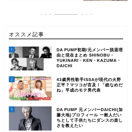
オススメ記事
1
DA PUMP初期/元メンバー脱退理
由と現在まとめ SHINOBU・
YUKINARI・KEN・KAZUMA・
DAICHI
2
43歳男性歌手ISSAが現代の火野
正平？マツコが言及！「総なめだ
ね」平成のモテ男代表
3
DA PUMP 元メンバーDAICHI(加
藤大地)プロフィール 一般人だい
ちとして子供たちにダンスの楽し
さを教えたい