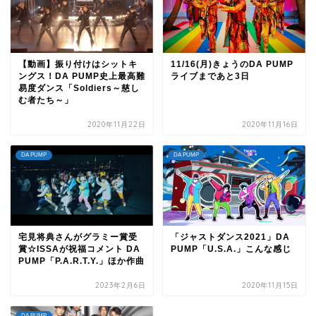
【動画】振り付けはシットキ
11/16(月)きょうのDA PUMP
ングス！DA PUMP史上最高難
ライブまであと3日
易度ダンス「Soldiers～慈し
む者たち～」
2020年11月22日
2020年11月16日
DA PUMP
DA PUMP
宅見将典さんがグラミー賞受
「ジャストダンス2021」DA
賞☆ISSAが祝福コメント DA
PUMP「U.S.A.」こんな感じ
PUMP「P.A.R.T.Y.」ほか作曲
2023年2月6日
2020年11月15日
DA PUMP