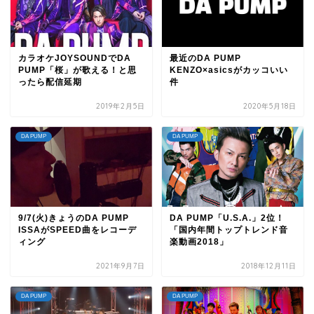
カラオケJOYSOUNDでDA
最近のDA PUMP
PUMP「桜」が歌える！と思
KENZO×asicsがカッコいい
ったら配信延期
件
2019年2月5日
2020年5月18日
DA PUMP
DA PUMP
9/7(火)きょうのDA PUMP
DA PUMP「U.S.A.」2位！
ISSAがSPEED曲をレコーデ
「国内年間トップトレンド音
ィング
楽動画2018」
2021年9月7日
2018年12月11日
DA PUMP
DA PUMP