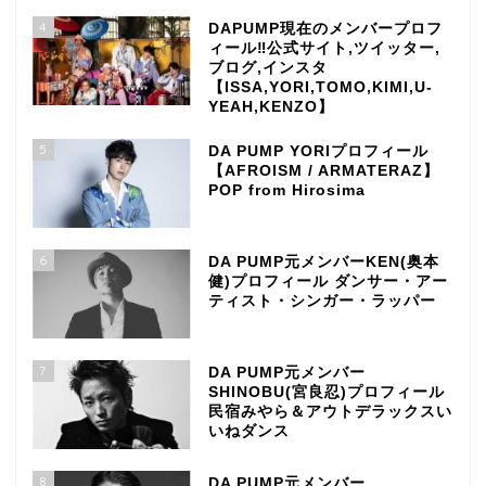
4
DAPUMP現在のメンバープロフ
ィール‼公式サイト,ツイッター,
ブログ,インスタ
【ISSA,YORI,TOMO,KIMI,U-
YEAH,KENZO】
5
DA PUMP YORIプロフィール
【AFROISM / ARMATERAZ】
POP from Hirosima
6
DA PUMP元メンバーKEN(奥本
健)プロフィール ダンサー・アー
ティスト・シンガー・ラッパー
7
DA PUMP元メンバー
SHINOBU(宮良忍)プロフィール
民宿みやら＆アウトデラックスい
いねダンス
8
DA PUMP元メンバー