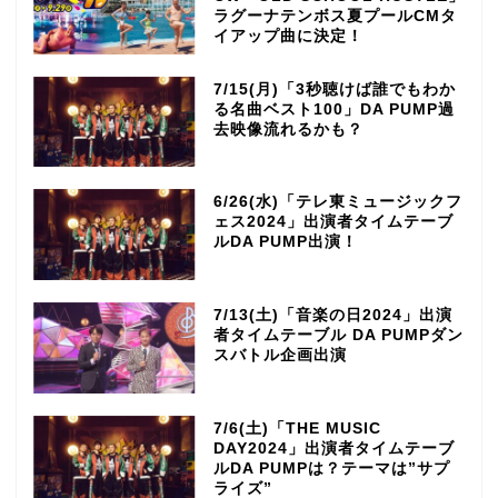
ラグーナテンボス夏プールCMタ
イアップ曲に決定！
7/15(月)「3秒聴けば誰でもわか
る名曲ベスト100」DA PUMP過
去映像流れるかも？
6/26(水)「テレ東ミュージックフ
ェス2024」出演者タイムテーブ
ルDA PUMP出演！
7/13(土)「音楽の日2024」出演
者タイムテーブル DA PUMPダン
スバトル企画出演
7/6(土)「THE MUSIC
DAY2024」出演者タイムテーブ
ルDA PUMPは？テーマは”サプ
ライズ”