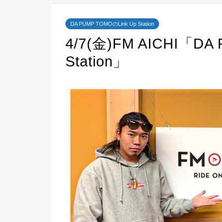
DA PUMP TOMOのLink Up Station
4/7(金)FM AICHI「DA
Station」