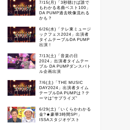
7/15(月)「3秒聴けば誰で
もわかる名曲ベスト100」
DA PUMP過去映像流れる
かも？
6/26(水)「テレ東ミュージ
ックフェス2024」出演者
タイムテーブルDA PUMP
出演！
7/13(土)「音楽の日
2024」出演者タイムテー
ブル DA PUMPダンスバト
ル企画出演
7/6(土)「THE MUSIC
DAY2024」出演者タイム
テーブルDA PUMPは？テ
ーマは”サプライズ”
6/29(土)「いくらかわかる
金?★豪華3時間SP!」
ISSAスタジオゲスト