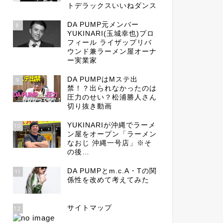
トデラックスいいねダンス
DA PUMP元メンバー
8
YUKINARI(玉城幸也)プロ
フィール ライザップリバ
ウンド兼ラーメン屋オーナ
ー実業家
DA PUMPはMステ出
9
禁！？出られなかったのは
圧力のせい？松浦勝人さん
切り抜き動画
YUKINARIが沖縄でラーメ
10
ン屋をオープン「ラーメン
なおじ 沖縄一号店」※そ
の後…
DA PUMPとm.c.A・Tの関
11
係性を改めて考えてみた
サイトマップ
12