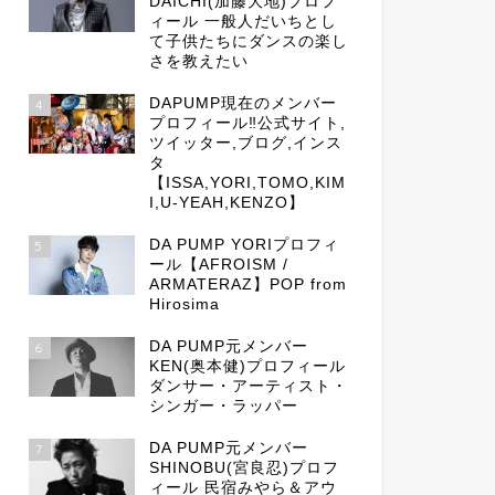
DAICHI(加藤大地)プロフ
ィール 一般人だいちとし
て子供たちにダンスの楽し
さを教えたい
DAPUMP現在のメンバー
4
プロフィール‼公式サイト,
ツイッター,ブログ,インス
タ
【ISSA,YORI,TOMO,KIM
I,U-YEAH,KENZO】
DA PUMP YORIプロフィ
5
ール【AFROISM /
ARMATERAZ】POP from
Hirosima
DA PUMP元メンバー
6
KEN(奥本健)プロフィール
ダンサー・アーティスト・
シンガー・ラッパー
DA PUMP元メンバー
7
SHINOBU(宮良忍)プロフ
ィール 民宿みやら＆アウ