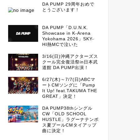
DA PUMP 29周年おめで
とうございます！
DA PUMP「D.U.N.K.
Showcase in K-Arena
Yokohama 2026」SKY-
HI熱MCで泣いた
3/16(日)沖縄アクターズス
クール完全復活祭in日本武
道館 DA PUMP出演！
6/27(木)～7/7(日)ABCマ
ートCMソングに「Pump
It Up! feat.TAKUMA THE
GREAT」決定！
DA PUMP38thシングル
CW「OLD SCHOOL
HUSTLE」ラグーナテンボ
ス夏プールCMタイアップ
曲に決定！