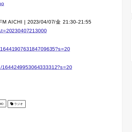
mo
M AICHI | 2023/04/07/金 21:30-21:55
I&t=20230407213000
s/1644190763184709635?s=20
atus/1644249953064333312?s=20
MO
ラジオ