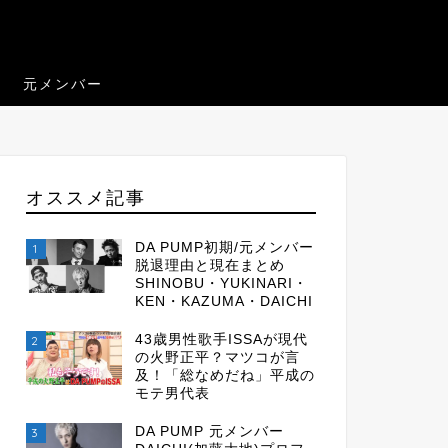
元メンバー
オススメ記事
DA PUMP初期/元メンバー
1
脱退理由と現在まとめ
SHINOBU・YUKINARI・
KEN・KAZUMA・DAICHI
43歳男性歌手ISSAが現代
2
の火野正平？マツコが言
及！「総なめだね」平成の
モテ男代表
DA PUMP 元メンバー
3