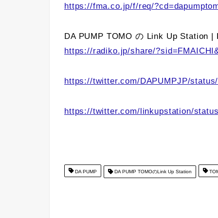
https://fma.co.jp/f/req/?cd=dapumpto
DA PUMP TOMO の Link Up Station | F
https://radiko.jp/share/?sid=FMAICH
https://twitter.com/DAPUMPJP/statu
https://twitter.com/linkupstation/st
DA PUMP
DA PUMP TOMOのLink Up Station
TO