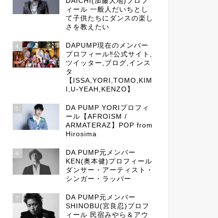
DAICHI(加藤大地)プロフ
ィール 一般人だいちとし
て子供たちにダンスの楽し
さを教えたい
DAPUMP現在のメンバー
4
プロフィール‼公式サイト,
ツイッター,ブログ,インス
タ
【ISSA,YORI,TOMO,KIM
I,U-YEAH,KENZO】
DA PUMP YORIプロフィ
5
ール【AFROISM /
ARMATERAZ】POP from
Hirosima
DA PUMP元メンバー
6
KEN(奥本健)プロフィール
ダンサー・アーティスト・
シンガー・ラッパー
DA PUMP元メンバー
7
SHINOBU(宮良忍)プロフ
ィール 民宿みやら＆アウ