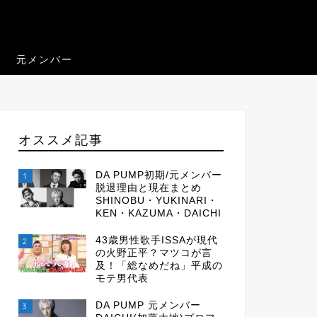
元メンバー
オススメ記事
DA PUMP初期/元メンバー
1
脱退理由と現在まとめ
SHINOBU・YUKINARI・
KEN・KAZUMA・DAICHI
43歳男性歌手ISSAが現代
2
の火野正平？マツコが言
及！「総なめだね」平成の
モテ男代表
DA PUMP 元メンバー
3