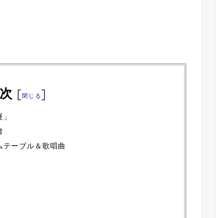
次
[
]
閉じる
 夏」
者
イムテーブル＆歌唱曲