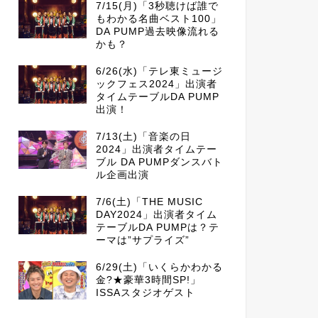
7/15(月)「3秒聴けば誰で
もわかる名曲ベスト100」
DA PUMP過去映像流れる
かも？
6/26(水)「テレ東ミュージ
ックフェス2024」出演者
タイムテーブルDA PUMP
出演！
7/13(土)「音楽の日
2024」出演者タイムテー
ブル DA PUMPダンスバト
ル企画出演
7/6(土)「THE MUSIC
DAY2024」出演者タイム
テーブルDA PUMPは？テ
ーマは”サプライズ”
6/29(土)「いくらかわかる
金?★豪華3時間SP!」
ISSAスタジオゲスト