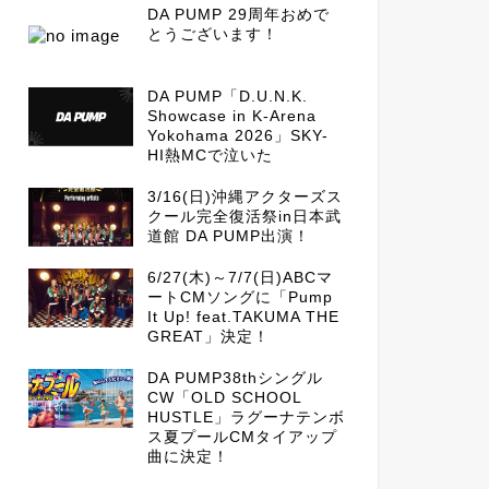
DA PUMP 29周年おめで
とうございます！
DA PUMP「D.U.N.K.
Showcase in K-Arena
Yokohama 2026」SKY-
HI熱MCで泣いた
3/16(日)沖縄アクターズス
クール完全復活祭in日本武
道館 DA PUMP出演！
6/27(木)～7/7(日)ABCマ
ートCMソングに「Pump
It Up! feat.TAKUMA THE
GREAT」決定！
DA PUMP38thシングル
CW「OLD SCHOOL
HUSTLE」ラグーナテンボ
ス夏プールCMタイアップ
曲に決定！