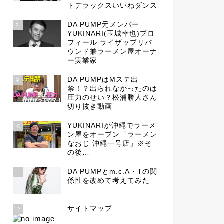
トデラックスいいねダンス
DA PUMP元メンバー
8
YUKINARI(玉城幸也)プロ
フィール ライザップリバ
ウンド兼ラーメン屋オーナ
ー実業家
DA PUMPはMステ出
9
禁！？出られなかったのは
圧力のせい？松浦勝人さん
切り抜き動画
YUKINARIが沖縄でラーメ
10
ン屋をオープン「ラーメン
なおじ 沖縄一号店」※そ
の後…
DA PUMPとm.c.A・Tの関
11
係性を改めて考えてみた
サイトマップ
12