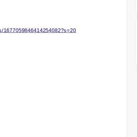
atus/1677059846414254082?s=20