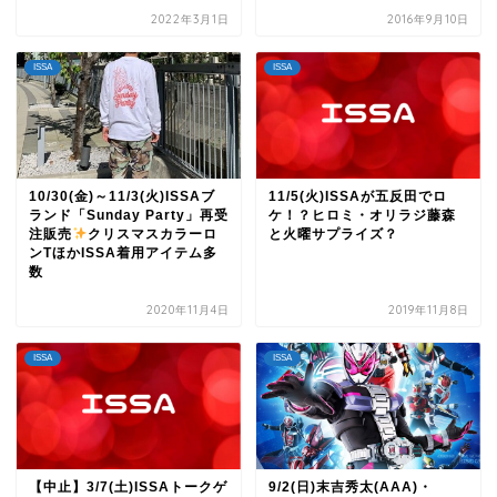
2022年3月1日
2016年9月10日
ISSA
ISSA
10/30(金)～11/3(火)ISSAブ
11/5(火)ISSAが五反田でロ
ランド「Sunday Party」再受
ケ！？ヒロミ・オリラジ藤森
注販売
クリスマスカラーロ
と火曜サプライズ？
ンTほかISSA着用アイテム多
数
2020年11月4日
2019年11月8日
ISSA
ISSA
【中止】3/7(土)ISSAトークゲ
9/2(日)末吉秀太(AAA)・