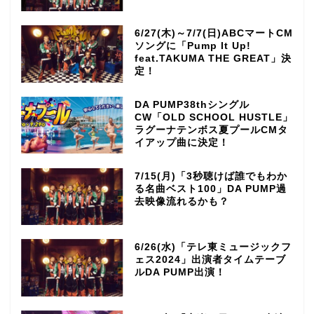
6/27(木)～7/7(日)ABCマートCM
ソングに「Pump It Up!
feat.TAKUMA THE GREAT」決
定！
DA PUMP38thシングル
CW「OLD SCHOOL HUSTLE」
ラグーナテンボス夏プールCMタ
イアップ曲に決定！
7/15(月)「3秒聴けば誰でもわか
る名曲ベスト100」DA PUMP過
去映像流れるかも？
6/26(水)「テレ東ミュージックフ
ェス2024」出演者タイムテーブ
ルDA PUMP出演！