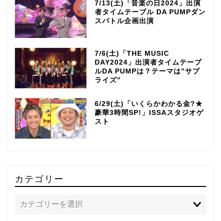
7/13(土)「音楽の日2024」出演
者タイムテーブル DA PUMPダン
スバトル企画出演
7/6(土)「THE MUSIC
DAY2024」出演者タイムテーブ
ルDA PUMPは？テーマは”サプ
ライズ”
6/29(土)「いくらかわかる金?★
豪華3時間SP!」ISSAスタジオゲ
スト
カテゴリー