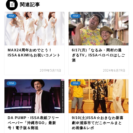
関連記事
ISSA
ISSA
MAX24周年おめでとう！
6/17(月)「なるみ・岡村の過
ISSA＆KIMIもお祝いコメント
ぎるTV」ISSAベロベロはしご
酒
2019年5月11日
2024年6月19日
ISSA
ISSA
DA PUMP・ISSA表紙フリー
9/10(土)ISSA☆おきなわ新喜
ペーパー「沖縄市GO」最新
劇＠浦添市てだこホールまと
号！電子版＆郵送
め画像&レポ