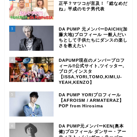
正平？マツコが言及！「総なめだ
ね」平成のモテ男代表
3
DA PUMP 元メンバーDAICHI(加
藤大地)プロフィール 一般人だい
ちとして子供たちにダンスの楽し
さを教えたい
4
DAPUMP現在のメンバープロフ
ィール‼公式サイト,ツイッター,
ブログ,インスタ
【ISSA,YORI,TOMO,KIMI,U-
YEAH,KENZO】
5
DA PUMP YORIプロフィール
【AFROISM / ARMATERAZ】
POP from Hirosima
6
DA PUMP元メンバーKEN(奥本
健)プロフィール ダンサー・アー