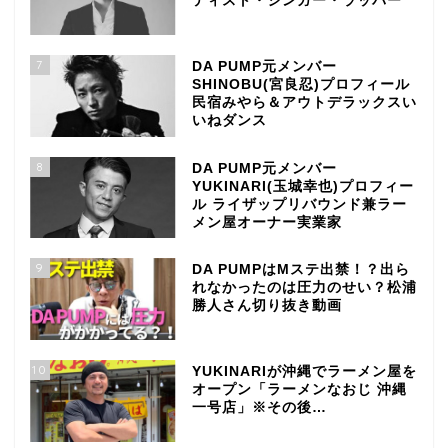
ティスト・シンガー・ラッパー
7
DA PUMP元メンバー
SHINOBU(宮良忍)プロフィール
民宿みやら＆アウトデラックスい
いねダンス
8
DA PUMP元メンバー
YUKINARI(玉城幸也)プロフィー
ル ライザップリバウンド兼ラー
メン屋オーナー実業家
9
DA PUMPはMステ出禁！？出ら
れなかったのは圧力のせい？松浦
勝人さん切り抜き動画
10
YUKINARIが沖縄でラーメン屋を
オープン「ラーメンなおじ 沖縄
一号店」※その後…