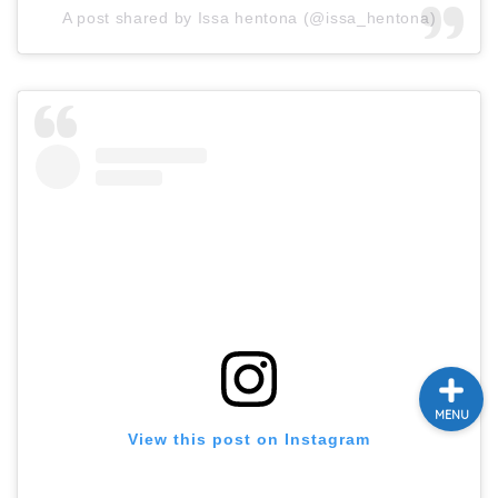
A post shared by Issa hentona (@issa_hentona)
テレビ
ラジオ
メゾン・ド・ミュージック
～DA PUMP YORIの晴れ
ばれラジオ～
ライブ・イベント
MENU
View this post on Instagram