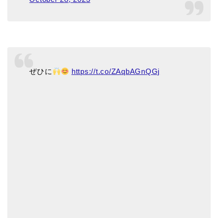
ぜひに
https://t.co/ZAqbAGnQGj