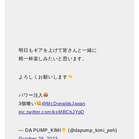
明日もギアを上げて皆さんと一緒に
精一杯楽しみたいと思います。
よろしくお願いします
パワー注入
3個喰い
@McDonaldsJapan
pic.twitter.com/ksMBCbJYpD
— DA PUMP_KIMI
(@dapump_kimi_peh)
October 28, 2023