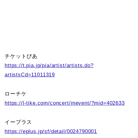
チケットぴあ
https://t.pia.jp/pia/artist/artists.do?
artistsCd=11011319
ローチケ
https://l-tike.com/concert/mevent/?mid=402633
イープラス
https://eplus.jp/sf/detail/0024790001