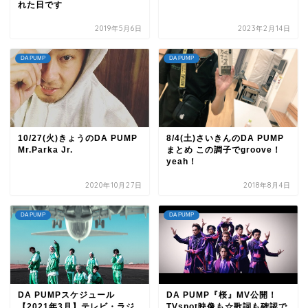
れた日です
2019年5月6日
2023年2月14日
DA PUMP
DA PUMP
10/27(火)きょうのDA PUMP
8/4(土)さいきんのDA PUMP
Mr.Parka Jr.
まとめ この調子でgroove！
yeah！
2020年10月27日
2018年8月4日
DA PUMP
DA PUMP
DA PUMPスケジュール
DA PUMP『桜』MV公開！
【2021年3月】テレビ・ラジ
TVspot映像も☆歌詞も確認で