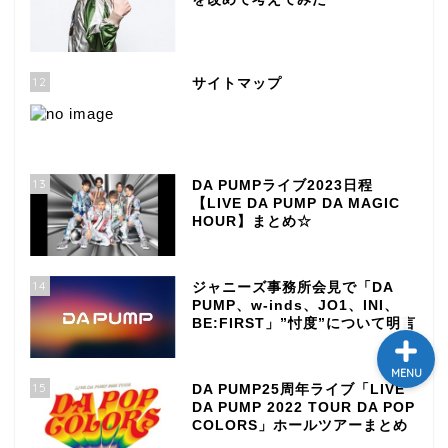
テレビ
12
サイトマップ
ラジオ
メゾン・ド・ミュージック
～DA PUMP YORIの晴れ
ばれラジオ～
13
DA PUMPライブ2023日程
【LIVE DA PUMP DA MAGIC
HOUR】まとめ☆
ライブ・イベント
14
ジャニーズ事務所会見で「DA
PUMP、w-inds、JO1、INI、
BE:FIRST」”忖度”について明言
MENU
15
DA PUMP25周年ライブ「LIVE
DA PUMP 2022 TOUR DA POP
COLORS」ホールツアーまとめ