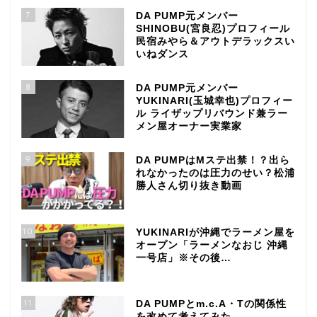
7
DA PUMP元メンバー
SHINOBU(宮良忍)プロフィール
民宿みやら＆アウトデラックスい
いねダンス
8
DA PUMP元メンバー
YUKINARI(玉城幸也)プロフィー
ル ライザップリバウンド兼ラー
メン屋オーナー実業家
9
DA PUMPはMステ出禁！？出ら
れなかったのは圧力のせい？松浦
勝人さん切り抜き動画
10
YUKINARIが沖縄でラーメン屋を
オープン「ラーメンなおじ 沖縄
一号店」※その後…
TOP
11
DA PUMPとm.c.A・Tの関係性
を改めて考えてみた