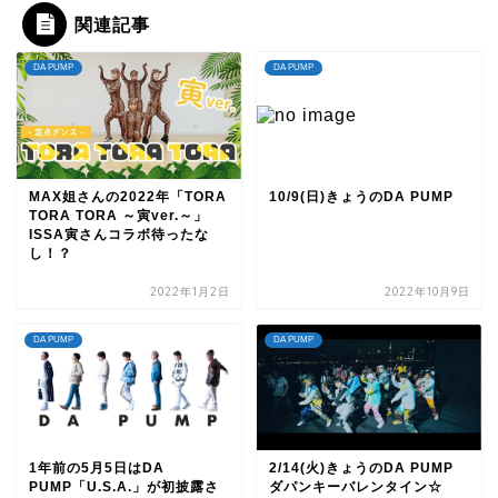
関連記事
DA PUMP
DA PUMP
MAX姐さんの2022年「TORA
10/9(日)きょうのDA PUMP
TORA TORA ～寅ver.～」
ISSA寅さんコラボ待ったな
し！？
2022年1月2日
2022年10月9日
DA PUMP
DA PUMP
1年前の5月5日はDA
2/14(火)きょうのDA PUMP
PUMP「U.S.A.」が初披露さ
ダパンキーバレンタイン☆