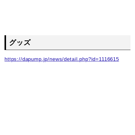
グッズ
https://dapump.jp/news/detail.php?id=1116615