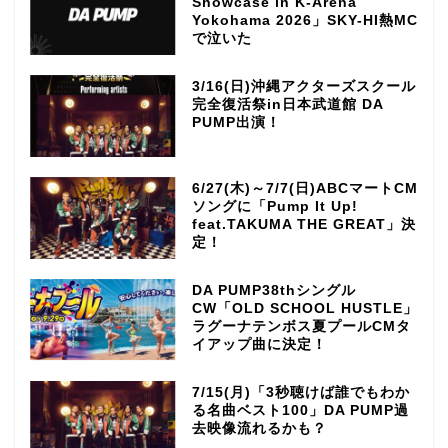
Showcase in K-Arena
Yokohama 2026」SKY-HI熱MC
で泣いた
3/16(日)沖縄アクターズスクール
完全復活祭in日本武道館 DA
PUMP出演！
6/27(木)～7/7(日)ABCマートCM
ソングに「Pump It Up!
feat.TAKUMA THE GREAT」決
定！
DA PUMP38thシングル
CW「OLD SCHOOL HUSTLE」
ラグーナテンボス夏プールCMタ
イアップ曲に決定！
7/15(月)「3秒聴けば誰でもわか
る名曲ベスト100」DA PUMP過
去映像流れるかも？