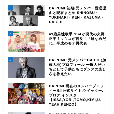
1
DA PUMP初期/元メンバー脱退理
由と現在まとめ SHINOBU・
YUKINARI・KEN・KAZUMA・
DAICHI
2
43歳男性歌手ISSAが現代の火野
正平？マツコが言及！「総なめだ
ね」平成のモテ男代表
3
DA PUMP 元メンバーDAICHI(加
藤大地)プロフィール 一般人だい
ちとして子供たちにダンスの楽し
さを教えたい
4
DAPUMP現在のメンバープロフ
ィール‼公式サイト,ツイッター,
ブログ,インスタ
【ISSA,YORI,TOMO,KIMI,U-
YEAH,KENZO】