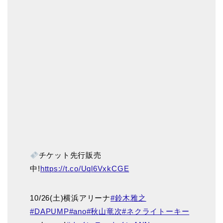
チケット先行販売
中!
https://t.co/Uql6VxkCGE
10/26(土)横浜アリーナ
#鈴木雅之
#DAPUMP
#ano
#秋山竜次
#ネクライトーキー