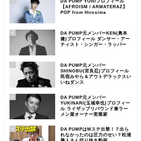
5
DA PUMP YORIプロフィール
【AFROISM / ARMATERAZ】
POP from Hirosima
6
DA PUMP元メンバーKEN(奥本
健)プロフィール ダンサー・アー
ティスト・シンガー・ラッパー
7
DA PUMP元メンバー
SHINOBU(宮良忍)プロフィール
民宿みやら＆アウトデラックスい
いねダンス
8
DA PUMP元メンバー
YUKINARI(玉城幸也)プロフィー
ル ライザップリバウンド兼ラー
メン屋オーナー実業家
9
DA PUMPはMステ出禁！？出ら
れなかったのは圧力のせい？松浦
勝人さん切り抜き動画