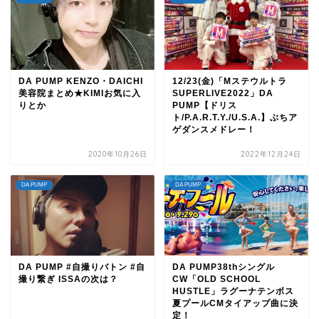
DA PUMP KENZO・DAICHI
12/23(金)「Mステウルトラ
美容院まとめ★KIMIお気に入
SUPERLIVE2022」DA
りとか
PUMP【ドリス
ト/P.A.R.T.Y./U.S.A.】ぶちア
ゲダンスメドレー！
2020年10月26日
2022年12月24日
DA PUMP
DA PUMP
DA PUMP #自撮りバトン #自
DA PUMP38thシングル
撮り繋ぎ ISSAの次は？
CW「OLD SCHOOL
HUSTLE」ラグーナテンボス
夏プールCMタイアップ曲に決
定！