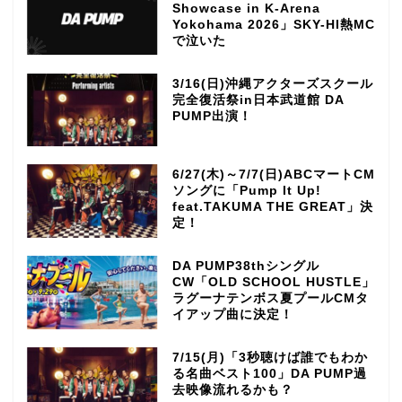
Showcase in K-Arena
Yokohama 2026」SKY-HI熱MC
で泣いた
3/16(日)沖縄アクターズスクール
完全復活祭in日本武道館 DA
PUMP出演！
6/27(木)～7/7(日)ABCマートCM
ソングに「Pump It Up!
feat.TAKUMA THE GREAT」決
定！
DA PUMP38thシングル
CW「OLD SCHOOL HUSTLE」
ラグーナテンボス夏プールCMタ
イアップ曲に決定！
7/15(月)「3秒聴けば誰でもわか
る名曲ベスト100」DA PUMP過
去映像流れるかも？