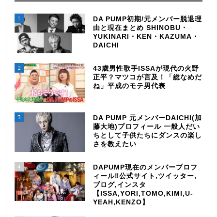
1
DA PUMP初期/元メンバー脱退理
由と現在まとめ SHINOBU・
YUKINARI・KEN・KAZUMA・
DAICHI
2
43歳男性歌手ISSAが現代の火野
正平？マツコが言及！「総なめだ
ね」平成のモテ男代表
3
DA PUMP 元メンバーDAICHI(加
藤大地)プロフィール 一般人だい
ちとして子供たちにダンスの楽し
さを教えたい
4
DAPUMP現在のメンバープロフ
ィール‼公式サイト,ツイッター,
ブログ,インスタ
【ISSA,YORI,TOMO,KIMI,U-
YEAH,KENZO】