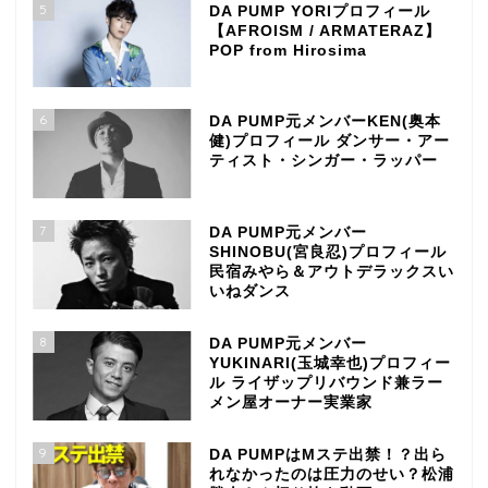
5
DA PUMP YORIプロフィール
【AFROISM / ARMATERAZ】
POP from Hirosima
6
DA PUMP元メンバーKEN(奥本
健)プロフィール ダンサー・アー
ティスト・シンガー・ラッパー
7
DA PUMP元メンバー
SHINOBU(宮良忍)プロフィール
民宿みやら＆アウトデラックスい
いねダンス
8
DA PUMP元メンバー
YUKINARI(玉城幸也)プロフィー
ル ライザップリバウンド兼ラー
メン屋オーナー実業家
9
DA PUMPはMステ出禁！？出ら
れなかったのは圧力のせい？松浦