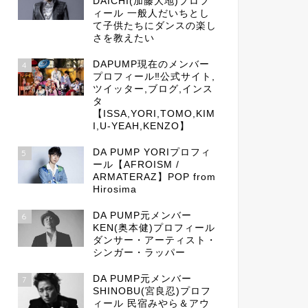
DAICHI(加藤大地)プロフ
ィール 一般人だいちとし
て子供たちにダンスの楽し
さを教えたい
DAPUMP現在のメンバー
4
プロフィール‼公式サイト,
ツイッター,ブログ,インス
タ
【ISSA,YORI,TOMO,KIM
I,U-YEAH,KENZO】
DA PUMP YORIプロフィ
5
ール【AFROISM /
ARMATERAZ】POP from
Hirosima
DA PUMP元メンバー
6
KEN(奥本健)プロフィール
ダンサー・アーティスト・
シンガー・ラッパー
DA PUMP元メンバー
7
SHINOBU(宮良忍)プロフ
ィール 民宿みやら＆アウ