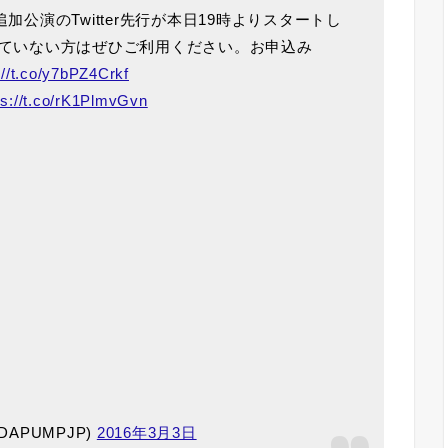
I単独追加公演のTwitter先行が本日19時よりスタートし
ていない方はぜひご利用ください。お申込み
://t.co/y7bPZ4Crkf
ps://t.co/rK1PlmvGvn
@DAPUMPJP)
2016年3月3日