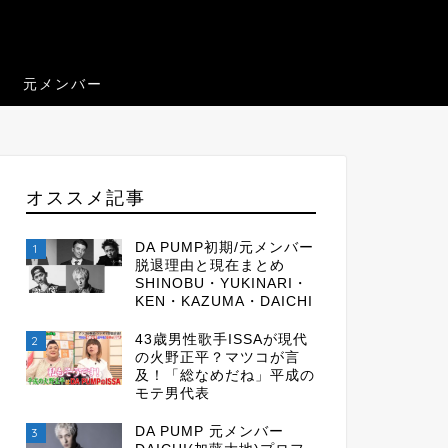
元メンバー
オススメ記事
DA PUMP初期/元メンバー
1
脱退理由と現在まとめ
SHINOBU・YUKINARI・
KEN・KAZUMA・DAICHI
43歳男性歌手ISSAが現代
2
の火野正平？マツコが言
及！「総なめだね」平成の
モテ男代表
DA PUMP 元メンバー
3