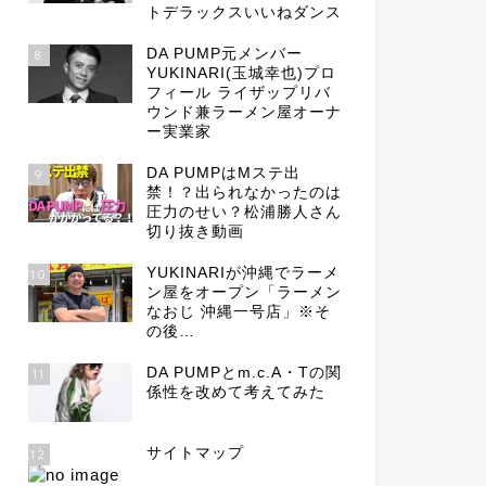
トデラックスいいねダンス
DA PUMP元メンバー
8
YUKINARI(玉城幸也)プロ
フィール ライザップリバ
ウンド兼ラーメン屋オーナ
ー実業家
DA PUMPはMステ出
9
禁！？出られなかったのは
圧力のせい？松浦勝人さん
切り抜き動画
YUKINARIが沖縄でラーメ
10
ン屋をオープン「ラーメン
なおじ 沖縄一号店」※そ
の後…
DA PUMPとm.c.A・Tの関
11
係性を改めて考えてみた
サイトマップ
12