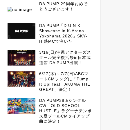
DA PUMP 29周年おめで
とうございます！
DA PUMP「D.U.N.K.
Showcase in K-Arena
Yokohama 2026」SKY-
HI熱MCで泣いた
3/16(日)沖縄アクターズス
クール完全復活祭in日本武
道館 DA PUMP出演！
6/27(木)～7/7(日)ABCマ
ートCMソングに「Pump
It Up! feat.TAKUMA THE
GREAT」決定！
DA PUMP38thシングル
CW「OLD SCHOOL
HUSTLE」ラグーナテンボ
ス夏プールCMタイアップ
曲に決定！