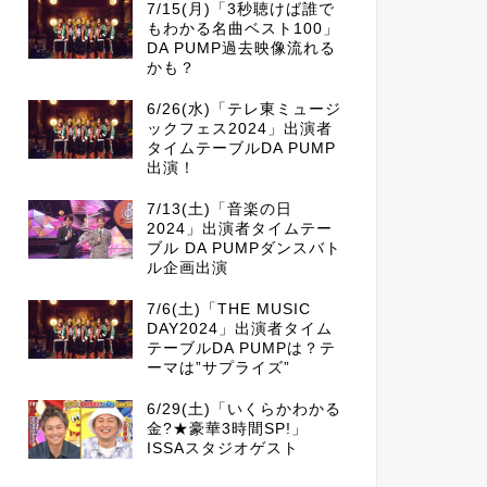
7/15(月)「3秒聴けば誰で
もわかる名曲ベスト100」
DA PUMP過去映像流れる
かも？
6/26(水)「テレ東ミュージ
ックフェス2024」出演者
タイムテーブルDA PUMP
出演！
7/13(土)「音楽の日
2024」出演者タイムテー
ブル DA PUMPダンスバト
ル企画出演
7/6(土)「THE MUSIC
DAY2024」出演者タイム
テーブルDA PUMPは？テ
ーマは”サプライズ”
6/29(土)「いくらかわかる
金?★豪華3時間SP!」
ISSAスタジオゲスト