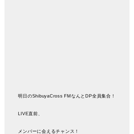
明日のShibuyaCross FMなんとDP全員集合！
LIVE直前、
メンバーに会えるチャンス！