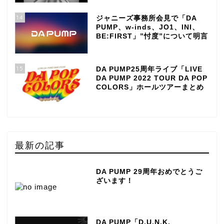
14
ジャニーズ事務所会見で「DA
PUMP、w-inds、JO1、INI、
BE:FIRST」”忖度”について明言
15
DA PUMP25周年ライブ「LIVE
DA PUMP 2022 TOUR DA POP
COLORS」ホールツアーまとめ
最新の記事
DA PUMP 29周年おめでとうご
ざいます！
DA PUMP「D.U.N.K.