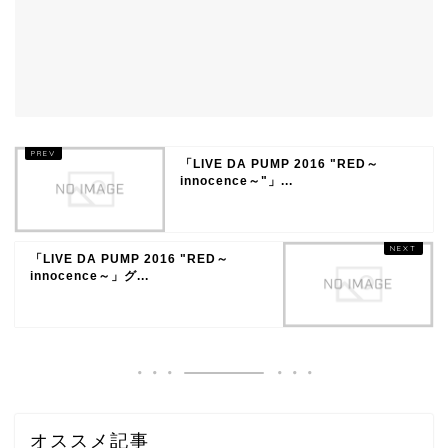
「LIVE DA PUMP 2016 "RED～
innocence～"」...
「LIVE DA PUMP 2016 "RED～
innocence～」グ...
オススメ記事