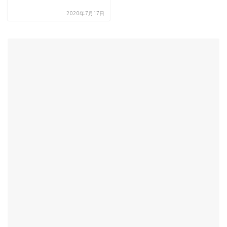
2020年7月17日