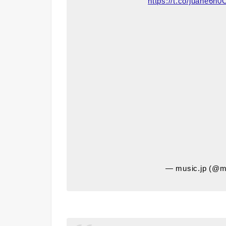
https://t.co/juahe6n
— music.jp (@m