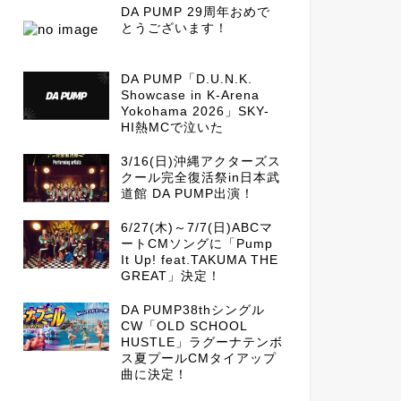
DA PUMP 29周年おめで
とうございます！
DA PUMP「D.U.N.K.
Showcase in K-Arena
Yokohama 2026」SKY-
HI熱MCで泣いた
3/16(日)沖縄アクターズス
クール完全復活祭in日本武
道館 DA PUMP出演！
6/27(木)～7/7(日)ABCマ
ートCMソングに「Pump
It Up! feat.TAKUMA THE
GREAT」決定！
DA PUMP38thシングル
CW「OLD SCHOOL
HUSTLE」ラグーナテンボ
ス夏プールCMタイアップ
曲に決定！