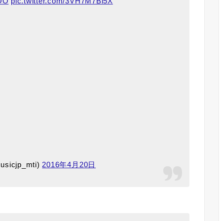
0OO
pic.twitter.com/3VH7M7Bl5X
usicjp_mti)
2016年4月20日