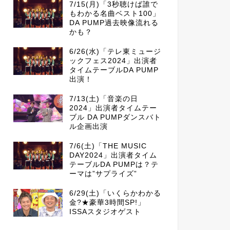
7/15(月)「3秒聴けば誰で
もわかる名曲ベスト100」
DA PUMP過去映像流れる
かも？
6/26(水)「テレ東ミュージ
ックフェス2024」出演者
タイムテーブルDA PUMP
出演！
7/13(土)「音楽の日
2024」出演者タイムテー
ブル DA PUMPダンスバト
ル企画出演
7/6(土)「THE MUSIC
DAY2024」出演者タイム
テーブルDA PUMPは？テ
ーマは”サプライズ”
6/29(土)「いくらかわかる
金?★豪華3時間SP!」
ISSAスタジオゲスト