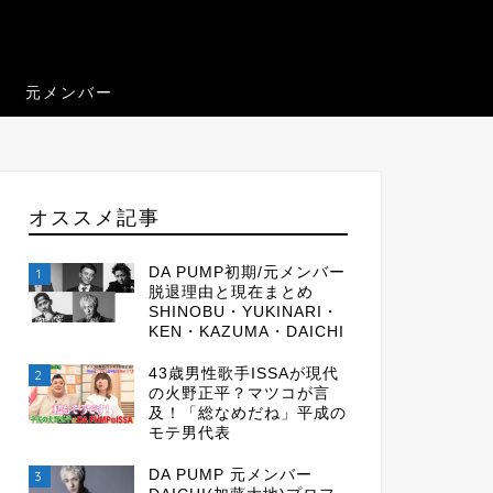
元メンバー
オススメ記事
DA PUMP初期/元メンバー
1
脱退理由と現在まとめ
SHINOBU・YUKINARI・
KEN・KAZUMA・DAICHI
43歳男性歌手ISSAが現代
2
の火野正平？マツコが言
及！「総なめだね」平成の
モテ男代表
DA PUMP 元メンバー
3