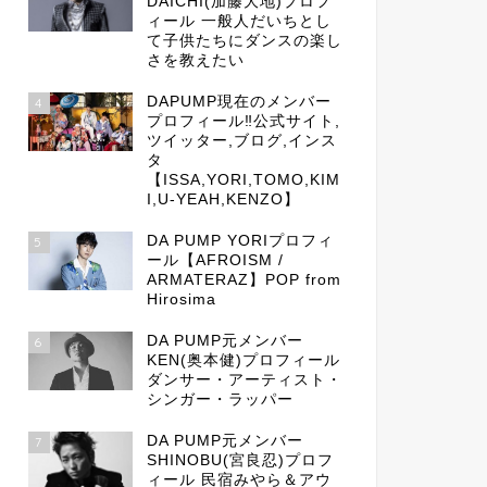
DAICHI(加藤大地)プロフ
ィール 一般人だいちとし
て子供たちにダンスの楽し
さを教えたい
DAPUMP現在のメンバー
4
プロフィール‼公式サイト,
ツイッター,ブログ,インス
タ
【ISSA,YORI,TOMO,KIM
I,U-YEAH,KENZO】
DA PUMP YORIプロフィ
5
ール【AFROISM /
ARMATERAZ】POP from
Hirosima
DA PUMP元メンバー
6
KEN(奥本健)プロフィール
ダンサー・アーティスト・
シンガー・ラッパー
DA PUMP元メンバー
7
SHINOBU(宮良忍)プロフ
ィール 民宿みやら＆アウ