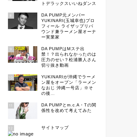
トデラックスいいねダンス
DA PUMP元メンバー
8
YUKINARI(玉城幸也)プロ
フィール ライザップリバ
ウンド兼ラーメン屋オーナ
ー実業家
DA PUMPはMステ出
9
禁！？出られなかったのは
圧力のせい？松浦勝人さん
切り抜き動画
YUKINARIが沖縄でラーメ
10
ン屋をオープン「ラーメン
なおじ 沖縄一号店」※そ
の後…
DA PUMPとm.c.A・Tの関
11
係性を改めて考えてみた
サイトマップ
12