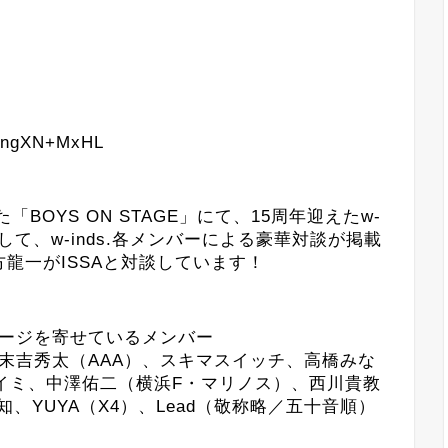
「BOYS ON STAGE」にて、15周年迎えたw-
して、w-inds.各メンバーによる豪華対談が掲載
緒方龍一がISSAと対談しています！
メッセージを寄せているメンバー
末吉秀太（AAA）、スキマスイッチ、高橋みな
イミ、中澤佑二（横浜F・マリノス）、西川貴教
浦大知、YUYA（X4）、Lead（敬称略／五十音順）