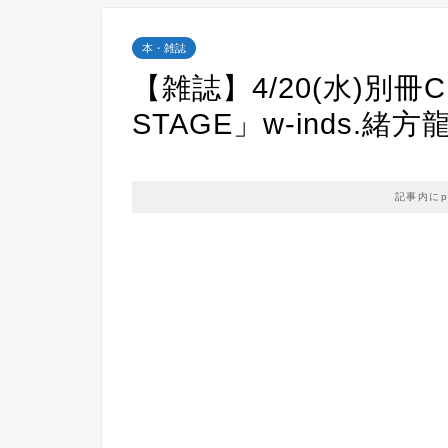
本・雑誌
【雑誌】4/20(水)別冊
STAGE」w-inds.緒
記事内に