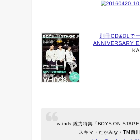
別冊CD&DLでーた B
ANNIVERSARY
K
w-inds.総力特集「BOYS ON ST
スキマ・たかみな・TM西川らの