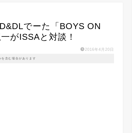
CD&DLでーた「BOYS ON
方龍一がISSAと対談！
2016年4月20日
prを含む場合があります