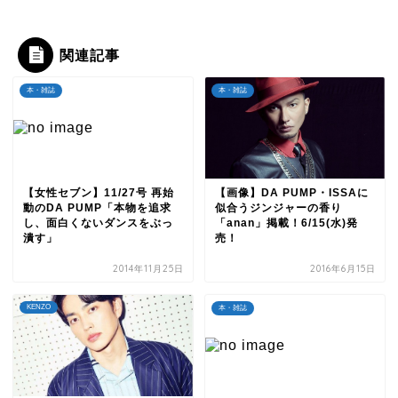
関連記事
本・雑誌
本・雑誌
【女性セブン】11/27号 再始
【画像】DA PUMP・ISSAに
動のDA PUMP「本物を追求
似合うジンジャーの香り
し、面白くないダンスをぶっ
「anan」掲載！6/15(水)発
潰す」
売！
2014年11月25日
2016年6月15日
KENZO
本・雑誌