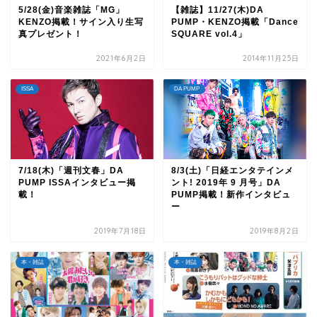
5/28(金)音楽雑誌「MG」
【雑誌】11/27(木)DA
KENZO掲載！サイン入り生写
PUMP・KENZO掲載「Dance
真プレゼント！
SQUARE vol.4」
2021年6月2日
2014年11月25日
ISSA
DA PUMP
7/18(木)「週刊文春」DA
8/3(土)「日経エンタテインメ
PUMP ISSAインタビュー掲
ント! 2019年 9 月号」DA
載！
PUMP掲載！新作インタビュ
ー
2019年7月18日
2019年8月2日
本・雑誌
本・雑誌