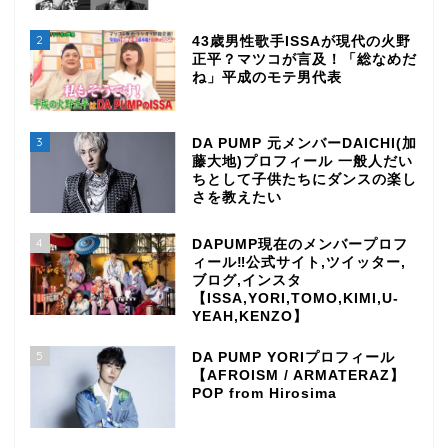
2
43歳男性歌手ISSAが現代の火野
正平？マツコが言及！「総なめだ
ね」平成のモテ男代表
3
DA PUMP 元メンバーDAICHI(加
藤大地)プロフィール 一般人だい
ちとして子供たちにダンスの楽し
さを教えたい
4
DAPUMP現在のメンバープロフ
ィール‼公式サイト,ツイッター,
ブログ,インスタ
【ISSA,YORI,TOMO,KIMI,U-
YEAH,KENZO】
5
DA PUMP YORIプロフィール
【AFROISM / ARMATERAZ】
POP from Hirosima