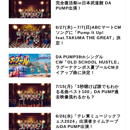
完全復活祭in日本武道館 DA
PUMP出演！
6/27(木)～7/7(日)ABCマートCM
ソングに「Pump It Up!
feat.TAKUMA THE GREAT」決
定！
DA PUMP38thシングル
CW「OLD SCHOOL HUSTLE」
ラグーナテンボス夏プールCMタ
イアップ曲に決定！
7/15(月)「3秒聴けば誰でもわか
る名曲ベスト100」DA PUMP過
去映像流れるかも？
6/26(水)「テレ東ミュージックフ
ェス2024」出演者タイムテーブ
ルDA PUMP出演！