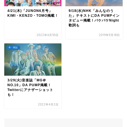
4/21(木)「JUNON6月号」
9/18(水)NHK「みんなのう
KIMI・KENZO・TOMO掲載！
た」テキストにDA PUMPイン
タビュー掲載！バケバケNight
歌詞も
2022年4月30日
2019年9月18日
本・雑誌
3/29(火)音楽誌「MG＠
NO.10」DA PUMP掲載！
Twitterにアナザーショット
も！
2022年4月2日