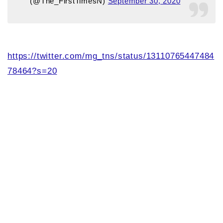
(@The_FirstTimesN)
September 30, 2020
https://twitter.com/mg_tns/status/13110765447484
78464?s=20