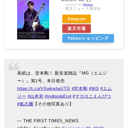
created by
Rinker
東京ニュース通信社
Amazon
楽天市場
Yahooショッピング
表紙は、堂本剛！ 新音楽雑誌『MG（エムジ
ー）』第1号、本日発売
https://t.co/VXwkwlwUTG
#堂本剛
#MG
#エム
ジー
#山本彩
#indigolaEnd
#マカロニえんぴつ
#氣志團
【その他写真あり】
— THE FIRST TIMES_NEWS