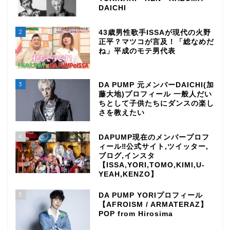
DAICHI
2
43歳男性歌手ISSAが現代の火野
正平？マツコが言及！「総なめだ
ね」平成のモテ男代表
3
DA PUMP 元メンバーDAICHI(加
藤大地)プロフィール 一般人だい
ちとして子供たちにダンスの楽し
さを教えたい
4
DAPUMP現在のメンバープロフ
ィール‼公式サイト,ツイッター,
ブログ,インスタ
【ISSA,YORI,TOMO,KIMI,U-
YEAH,KENZO】
5
DA PUMP YORIプロフィール
【AFROISM / ARMATERAZ】
POP from Hirosima