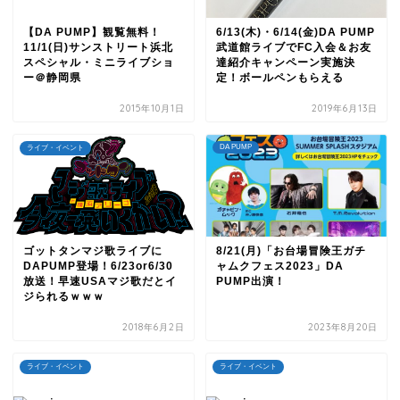
【DA PUMP】観覧無料！
6/13(木)・6/14(金)DA PUMP
11/1(日)サンストリート浜北
武道館ライブでFC入会＆お友
スペシャル・ミニライブショ
達紹介キャンペーン実施決
ー＠静岡県
定！ボールペンもらえる
2015年10月1日
2019年6月13日
DA PUMP
ライブ・イベント
ゴットタンマジ歌ライブに
8/21(月)「お台場冒険王ガチ
DAPUMP登場！6/23or6/30
ャムクフェス2023」DA
放送！早速USAマジ歌だとイ
PUMP出演！
ジられるｗｗｗ
2018年6月2日
2023年8月20日
ライブ・イベント
ライブ・イベント