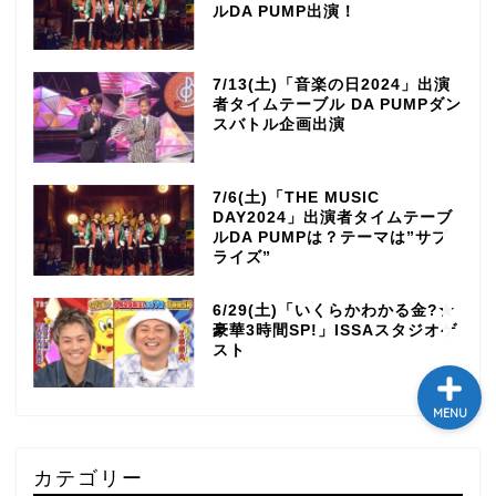
ルDA PUMP出演！
テレビ
7/13(土)「音楽の日2024」出演
ラジオ
者タイムテーブル DA PUMPダン
スバトル企画出演
メゾン・ド・ミュージック
～DA PUMP YORIの晴れ
7/6(土)「THE MUSIC
ばれラジオ～
DAY2024」出演者タイムテーブ
ルDA PUMPは？テーマは”サプ
ライズ”
ライブ・イベント
6/29(土)「いくらかわかる金?★
豪華3時間SP!」ISSAスタジオゲ
スト
MENU
カテゴリー