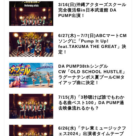
3/16(日)沖縄アクターズスクール
完全復活祭in日本武道館 DA
PUMP出演！
6/27(木)～7/7(日)ABCマートCM
ソングに「Pump It Up!
feat.TAKUMA THE GREAT」決
定！
DA PUMP38thシングル
CW「OLD SCHOOL HUSTLE」
ラグーナテンボス夏プールCMタ
イアップ曲に決定！
7/15(月)「3秒聴けば誰でもわか
る名曲ベスト100」DA PUMP過
去映像流れるかも？
TOP
6/26(水)「テレ東ミュージックフ
ェス2024」出演者タイムテーブ