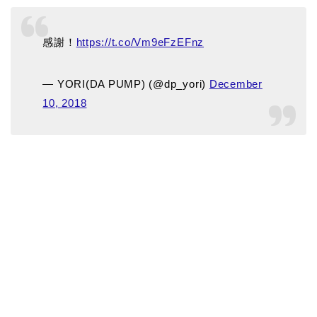
感謝！
https://t.co/Vm9eFzEFnz
— YORI(DA PUMP) (@dp_yori)
December
10, 2018