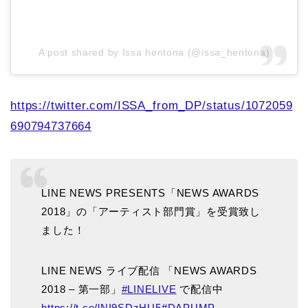
A post shared by Issa hentona (@issa_hentona)
https://twitter.com/ISSA_from_DP/status/1072059
690794737664
LINE NEWS PRESENTS「NEWS AWARDS
2018」の「アーティスト部門賞」を受賞致し
ました！
LINE NEWS ライブ配信 「NEWS AWARDS
2018 – 第一部」
#LINELIVE
で配信中
https://t.co/lNI9SDzHU5
#DAPUMP