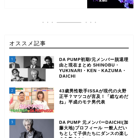
オススメ記事
1
DA PUMP初期/元メンバー脱退理
由と現在まとめ SHINOBU・
YUKINARI・KEN・KAZUMA・
DAICHI
2
43歳男性歌手ISSAが現代の火野
正平？マツコが言及！「総なめだ
ね」平成のモテ男代表
3
DA PUMP 元メンバーDAICHI(加
藤大地)プロフィール 一般人だい
ちとして子供たちにダンスの楽し