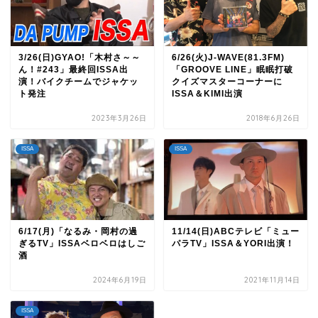
3/26(日)GYAO!「木村さ～～
6/26(火)J-WAVE(81.3FM)
ん！#243」最終回ISSA出
「GROOVE LINE」眠眠打破
演！バイクチームでジャケッ
クイズマスターコーナーに
ト発注
ISSA＆KIMI出演
2023年3月26日
2018年6月26日
ISSA
ISSA
6/17(月)「なるみ・岡村の過
11/14(日)ABCテレビ「ミュー
ぎるTV」ISSAベロベロはしご
パラTV」ISSA＆YORI出演！
酒
2024年6月19日
2021年11月14日
ISSA