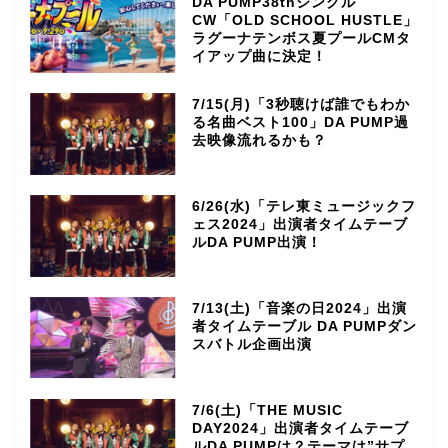
DA PUMP38thシングル
CW「OLD SCHOOL HUSTLE」
ラグーナテンボス夏プールCMタ
イアップ曲に決定！
7/15(月)「3秒聴けば誰でもわか
る名曲ベスト100」DA PUMP過
去映像流れるかも？
6/26(水)「テレ東ミュージックフ
ェス2024」出演者タイムテーブ
ルDA PUMP出演！
7/13(土)「音楽の日2024」出演
者タイムテーブル DA PUMPダン
スバトル企画出演
7/6(土)「THE MUSIC
DAY2024」出演者タイムテーブ
ルDA PUMPは？テーマは”サプ