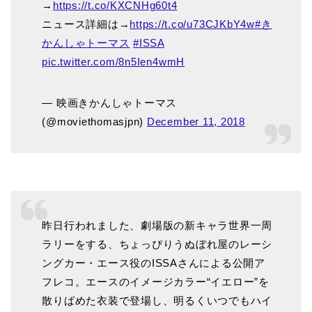
→
https://t.co/KXCNHg60t4
ニュース詳細は→
https://t.co/u73CJKbY4w
#き
かんしゃトーマス
#ISSA
pic.twitter.com/8n5Ien4wmH
— 映画きかんしゃトーマス
(@moviethomasjpn)
December 11, 2018
昨日行われました、劇場版の新キャラ世界一周
ラリーをする、ちょっぴりうぬぼれ屋のレーシ
ングカー・エース役のISSAさんによる公開ア
フレコ。エースのイメージカラー“イエロー”を
散りばめた衣装で登場し、明るくいつでもハイ