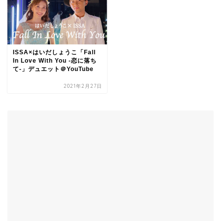
ISSA×はいだしょうこ「Fall
In Love With You -恋に落ち
て-」デュエット＠YouTube
2021年2月27日