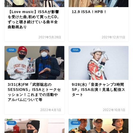
【Love music】ISSAが影響
12.9 ISSA！HPB！
を受けた曲,初めて買ったCD,
ずっと聴き続けている曲※全
曲動画あり
2021年5月28日
2021年12月11日
ISSA
ISSA
3/31(木)FM「武部聡志の
9/28(水)「音楽チャンプ3時間
SESSIONS」ISSAとトークセ
SP」ISSA出演！見逃し配信ス
ッション！これまでの活動や
タート
アルバムについて等
2022年4月1日
2022年10月1日
ISSA
ISSA