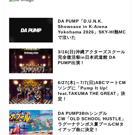
DA PUMP「D.U.N.K.
Showcase in K-Arena
Yokohama 2026」SKY-HI熱MC
で泣いた
3/16(日)沖縄アクターズスクール
完全復活祭in日本武道館 DA
PUMP出演！
6/27(木)～7/7(日)ABCマートCM
ソングに「Pump It Up!
feat.TAKUMA THE GREAT」決
定！
DA PUMP38thシングル
CW「OLD SCHOOL HUSTLE」
ラグーナテンボス夏プールCMタ
イアップ曲に決定！