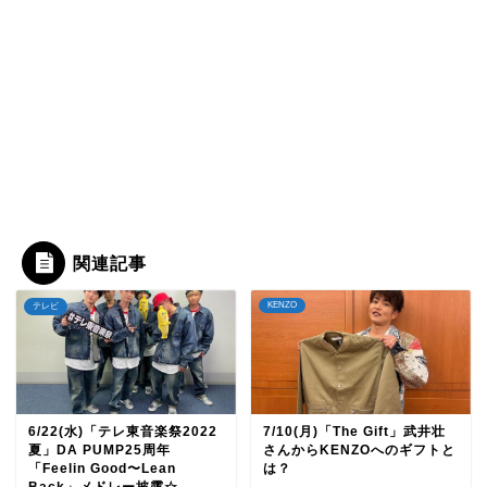
関連記事
KENZO
テレビ
6/22(水)「テレ東音楽祭2022
7/10(月)「The Gift」武井壮
夏」DA PUMP25周年
さんからKENZOへのギフトと
「Feelin Good〜Lean
は？
Back」メドレー披露☆