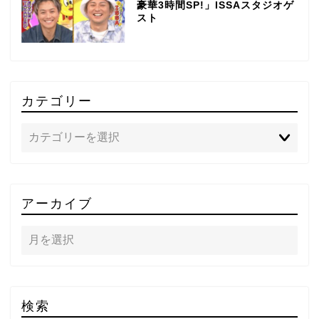
豪華3時間SP!」ISSAスタジオゲ
スト
カテゴリー
TOP
アーカイブ
テレビ
ラジオ
メゾン・ド・ミュージック
検索
～DA PUMP YORIの晴れ