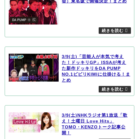
会）東名阪で開催決定！まとめ
3/9(土)「芸能人が本気で考え
た！ドッキリGP」ISSAが考え
た新作ドッキリをDA PUMP
NO.1ビビリKIMIに仕掛ける！ま
とめ
3/9(土)NHKラジオ第1放送「歌
え！土曜日 Love Hits」
TOMO・KENZOトーク記事公
開！