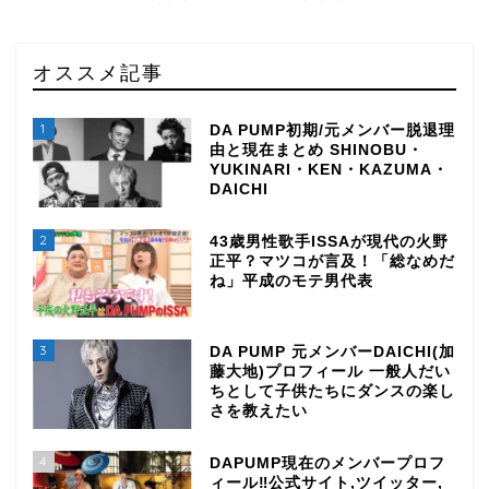
オススメ記事
1
DA PUMP初期/元メンバー脱退理
由と現在まとめ SHINOBU・
YUKINARI・KEN・KAZUMA・
DAICHI
2
43歳男性歌手ISSAが現代の火野
正平？マツコが言及！「総なめだ
ね」平成のモテ男代表
3
DA PUMP 元メンバーDAICHI(加
藤大地)プロフィール 一般人だい
ちとして子供たちにダンスの楽し
さを教えたい
4
DAPUMP現在のメンバープロフ
ィール‼公式サイト,ツイッター,