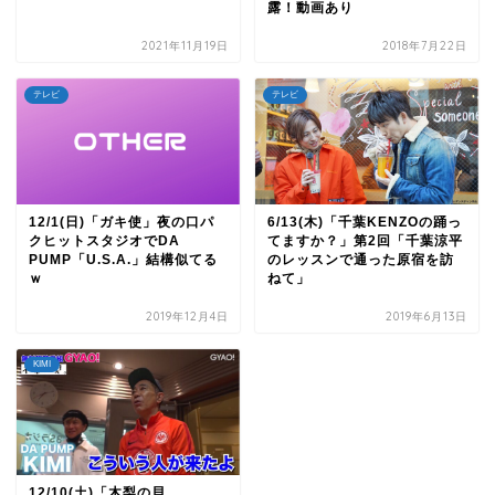
露！動画あり
2021年11月19日
2018年7月22日
テレビ
テレビ
12/1(日)「ガキ使」夜の口パ
6/13(木)「千葉KENZOの踊っ
クヒットスタジオでDA
てますか？」第2回「千葉涼平
PUMP「U.S.A.」結構似てる
のレッスンで通った原宿を訪
ｗ
ねて」
2019年12月4日
2019年6月13日
KIMI
12/10(土)「木梨の貝。