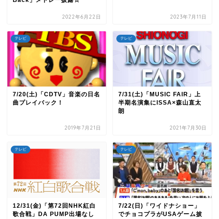
2022年6月22日
2023年7月11日
テレビ
テレビ
7/20(土)「CDTV」音楽の日名
7/31(土)「MUSIC FAIR」上
曲プレイバック！
半期名演集にISSA×森山直太
朗
2019年7月21日
2021年7月30日
テレビ
テレビ
12/31(金)「第72回NHK紅白
7/22(日)「ワイドナショー」
歌合戦」DA PUMP出場なし
でチョコプラがUSAゲーム披