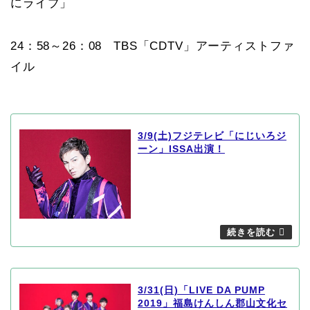
にライブ」
24：58～26：08 TBS「CDTV」アーティストファ
イル
3/9(土)フジテレビ「にじいろジ
ーン」ISSA出演！
3/31(日)「LIVE DA PUMP
2019」福島けんしん郡山文化セ