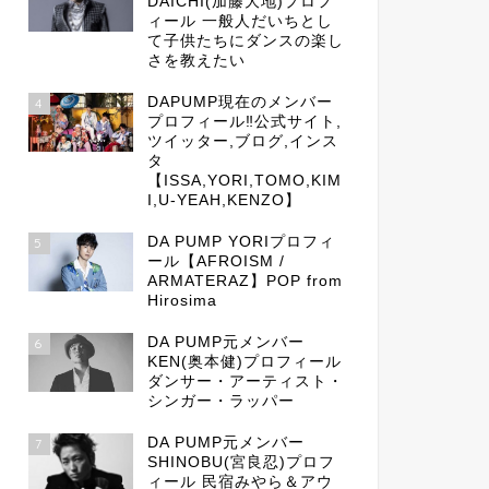
DAICHI(加藤大地)プロフ
ィール 一般人だいちとし
て子供たちにダンスの楽し
さを教えたい
DAPUMP現在のメンバー
4
プロフィール‼公式サイト,
ツイッター,ブログ,インス
タ
【ISSA,YORI,TOMO,KIM
I,U-YEAH,KENZO】
DA PUMP YORIプロフィ
5
ール【AFROISM /
ARMATERAZ】POP from
Hirosima
DA PUMP元メンバー
6
KEN(奥本健)プロフィール
ダンサー・アーティスト・
シンガー・ラッパー
DA PUMP元メンバー
7
SHINOBU(宮良忍)プロフ
ィール 民宿みやら＆アウ