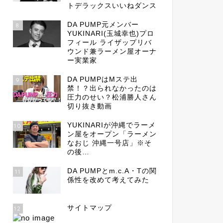
トデラックスいいねダンス
DA PUMP元メンバー
8
YUKINARI(玉城幸也)プロ
フィール ライザップリバ
ウンド兼ラーメン屋オーナ
ー実業家
DA PUMPはMステ出
9
禁！？出られなかったのは
圧力のせい？松浦勝人さん
切り抜き動画
YUKINARIが沖縄でラーメ
10
ン屋をオープン「ラーメン
なおじ 沖縄一号店」※そ
の後…
DA PUMPとm.c.A・Tの関
11
係性を改めて考えてみた
サイトマップ
12