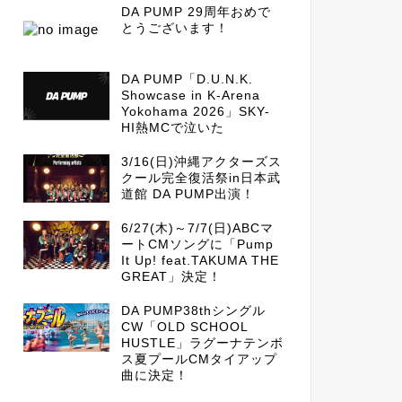
DA PUMP 29周年おめで
とうございます！
DA PUMP「D.U.N.K.
Showcase in K-Arena
Yokohama 2026」SKY-
HI熱MCで泣いた
3/16(日)沖縄アクターズス
クール完全復活祭in日本武
道館 DA PUMP出演！
6/27(木)～7/7(日)ABCマ
ートCMソングに「Pump
It Up! feat.TAKUMA THE
GREAT」決定！
DA PUMP38thシングル
CW「OLD SCHOOL
HUSTLE」ラグーナテンボ
ス夏プールCMタイアップ
曲に決定！