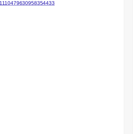
us/1110479630958354433