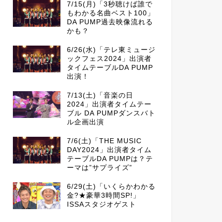
7/15(月)「3秒聴けば誰で
もわかる名曲ベスト100」
DA PUMP過去映像流れる
かも？
6/26(水)「テレ東ミュージ
ックフェス2024」出演者
タイムテーブルDA PUMP
出演！
7/13(土)「音楽の日
2024」出演者タイムテー
ブル DA PUMPダンスバト
ル企画出演
7/6(土)「THE MUSIC
DAY2024」出演者タイム
テーブルDA PUMPは？テ
ーマは”サプライズ”
6/29(土)「いくらかわかる
金?★豪華3時間SP!」
ISSAスタジオゲスト