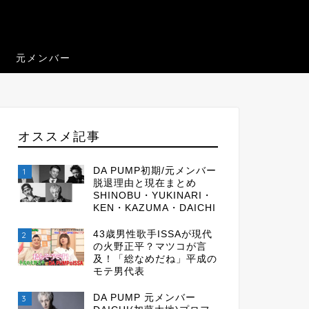
元メンバー
オススメ記事
DA PUMP初期/元メンバー
1
脱退理由と現在まとめ
SHINOBU・YUKINARI・
KEN・KAZUMA・DAICHI
43歳男性歌手ISSAが現代
2
の火野正平？マツコが言
及！「総なめだね」平成の
モテ男代表
DA PUMP 元メンバー
3