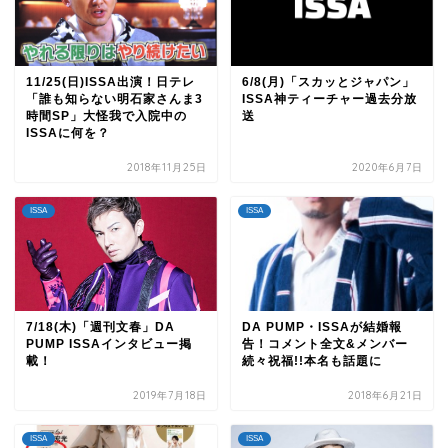
11/25(日)ISSA出演！日テレ
6/8(月)「スカッとジャパン」
「誰も知らない明石家さんま3
ISSA神ティーチャー過去分放
時間SP」大怪我で入院中の
送
ISSAに何を？
2018年11月25日
2020年6月7日
ISSA
ISSA
7/18(木)「週刊文春」DA
DA PUMP・ISSAが結婚報
PUMP ISSAインタビュー掲
告！コメント全文&メンバー
載！
続々祝福!!本名も話題に
2019年7月18日
2018年6月21日
ISSA
ISSA