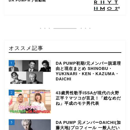
DA PUMP※予告動画
オススメ記事
1
DA PUMP初期/元メンバー脱退理
由と現在まとめ SHINOBU・
YUKINARI・KEN・KAZUMA・
DAICHI
2
43歳男性歌手ISSAが現代の火野
正平？マツコが言及！「総なめだ
ね」平成のモテ男代表
3
DA PUMP 元メンバーDAICHI(加
藤大地)プロフィール 一般人だい