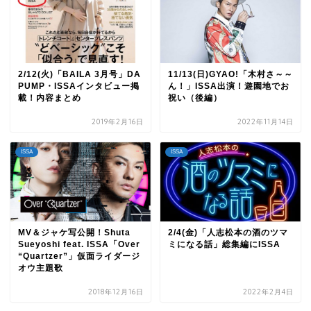
2/12(火)「BAILA 3月号」DA
11/13(日)GYAO!「木村さ～～
PUMP・ISSAインタビュー掲
ん！」ISSA出演！遊園地でお
載！内容まとめ
祝い（後編）
2019年2月16日
2022年11月14日
ISSA
ISSA
MV＆ジャケ写公開！Shuta
2/4(金)「人志松本の酒のツマ
Sueyoshi feat. ISSA「Over
ミになる話」総集編にISSA
“Quartzer”」仮面ライダージ
オウ主題歌
2018年12月16日
2022年2月4日