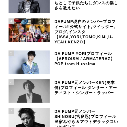
ちとして子供たちにダンスの楽し
さを教えたい
4
DAPUMP現在のメンバープロフ
ィール‼公式サイト,ツイッター,
ブログ,インスタ
【ISSA,YORI,TOMO,KIMI,U-
YEAH,KENZO】
5
DA PUMP YORIプロフィール
【AFROISM / ARMATERAZ】
POP from Hirosima
6
DA PUMP元メンバーKEN(奥本
健)プロフィール ダンサー・アー
ティスト・シンガー・ラッパー
7
DA PUMP元メンバー
SHINOBU(宮良忍)プロフィール
民宿みやら＆アウトデラックスい
いねダンス