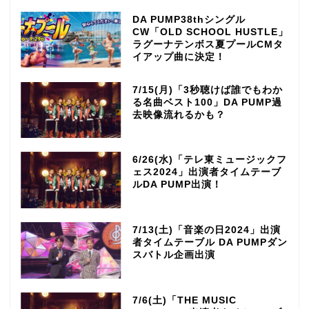
DA PUMP38thシングル
CW「OLD SCHOOL HUSTLE」
ラグーナテンボス夏プールCMタ
イアップ曲に決定！
7/15(月)「3秒聴けば誰でもわか
る名曲ベスト100」DA PUMP過
去映像流れるかも？
6/26(水)「テレ東ミュージックフ
ェス2024」出演者タイムテーブ
ルDA PUMP出演！
7/13(土)「音楽の日2024」出演
者タイムテーブル DA PUMPダン
スバトル企画出演
7/6(土)「THE MUSIC